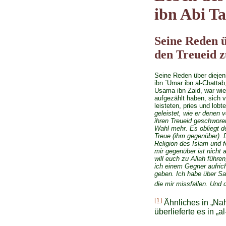
ibn Abi Ta
Seine Reden ü
den Treueid z
Seine Reden über diejeni
ibn ´Umar ibn al-Chatt
Usama ibn Zaid, war wie 
aufgezählt haben, sich 
leisteten, pries und lobt
geleistet, wie er denen 
ihren Treueid geschwore
Wahl mehr. Es obliegt d
Treue (ihm gegenüber). D
Religion des Islam und 
mir gegenüber ist nicht 
will euch zu Allah führen
ich einem Gegner aufric
geben. Ich habe über Sa
die mir missfallen. Und 
[1]
Ähnliches in „Nah
überlieferte es in „al