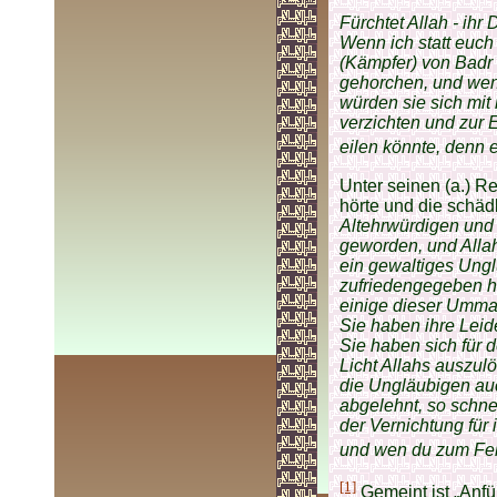
Fürchtet Allah - ih
Wenn ich statt euch
(Kämpfer) von Badr 
gehorchen, und wen
würden sie sich mit 
verzichten und zur
eilen könnte, denn e
Unter seinen (a.) Re
hörte und die schäd
Altehrwürdigen und
geworden, und Allah
ein gewaltiges Unglü
zufriedengegeben h
einige dieser Ummah
Sie haben ihre Leid
Sie haben sich für 
Licht Allahs auszul
die Ungläubigen au
abgelehnt, so schne
der Vernichtung für
und wen du zum Fein
[1]
Gemeint ist „Anfü