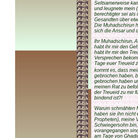
Seltsamerweise kam 
und leugnete mein (
berechtigter sei al
Gesandten über etwa
Die Muhadschirun h
sich die Ansar und 
Ihr Muhadschirun, 
habt ihr mir den Geh
habt ihr mir den Tr
Versprechen bekomm
Tage euer Treueid z
kommt es, dass me
gebrochen haben, bi
gebrochen haben und 
meinen Rat zu befol
der Treueid zu mir
bindend ist?!
Warum schmähten M
haben sie ihn nicht
Propheten), meine V
Schwiegersohn bin, 
vorangegangen sind?
am Tage von Ghadir 