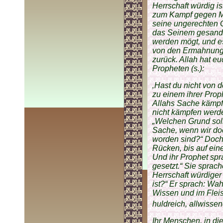
Herrschaft würdig is
zum Kampf gegen M
seine ungerechten G
das Seinem gesandt
werden mögt, und es
von den Ermahnunge
zurück. Allah hat e
Propheten (s.):
‚Hast du nicht von 
zu einem ihrer Prop
Allahs Sache kämpfe
nicht kämpfen werde
„Welchen Grund soll
Sache, wenn wir do
worden sind?“ Doch 
Rücken, bis auf eine
Und ihr Prophet spr
gesetzt.“ Sie sprach
Herrschaft würdiger
ist?“ Er sprach: Wah
Wissen und im Fleisc
huldreich, allwisse
Ihr Menschen, in die