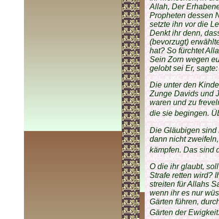
Allah, Der Erhabene
Propheten dessen N
setzte ihn vor die L
Denkt ihr denn, da
(bevorzugt) erwähl
hat? So fürchtet All
Sein Zorn wegen eu
gelobt sei Er, sagte:
Die unter den Kinder
Zunge Davids und J
waren und zu frevel
die sie begingen. Ü
Die Gläubigen sind 
dann nicht zweifeln
kämpfen. Das sind 
O die ihr glaubt, so
Strafe retten wird? 
streiten für Allahs 
wenn ihr es nur wüs
Gärten führen, durc
Gärten der Ewigkeit.