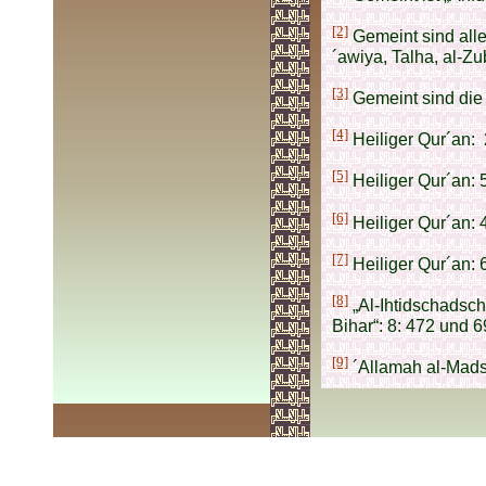
[2]
Gemeint sind alle,
´awiya, Talha, al-Zu
[3]
Gemeint sind die 
[4]
Heiliger Qur´an: 
[5]
Heiliger Qur´an: 
[6]
Heiliger Qur´an: 
[7]
Heiliger Qur´an: 6
[8]
„Al-Ihtidschadsch“
Bihar“: 8: 472 und 6
[9]
´Allamah al-Madsch