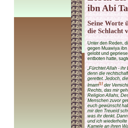
ibn Abi Ta
Seine Worte 
die Schlacht v
Unter den Reden, di
gegen Muawiya ibn 
gelobt und gepries
entboten hatte, sagt
„Fürchtet Allah - ih
denn die rechtscha
geret­tet. Jedoch, 
[1]
Imam
der Vernich
Rechts, das mir geh
Religion Allahs, De
Menschen zuvor geta
euch gewünscht habt
mir den Treueid sch
was ihr denkt. Dann
und ich wiederholte 
Kamele an ihren Was