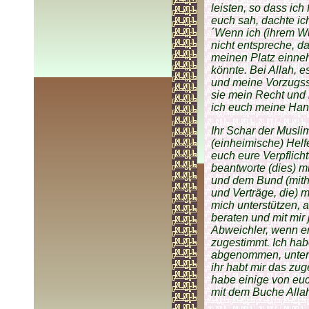
leisten, so dass ich
euch sah, dachte ich
´Wenn ich (ihrem W
nicht entspreche, d
meinen Platz einneh
könnte. Bei Allah, e
und meine Vorzugsst
sie mein Recht und 
ich euch meine Hand
Ihr Schar der Musl
(einheimische) Helf
euch eure Verpflic
beantworte (dies) 
und dem Bund (mith
und Verträge, die) m
mich unterstützen, 
beraten und mit mir 
Abweichler, wenn er
zugestimmt. Ich hab
abgenommen, unter 
ihr habt mir das zu
habe einige von eu
mit dem Buche Allah