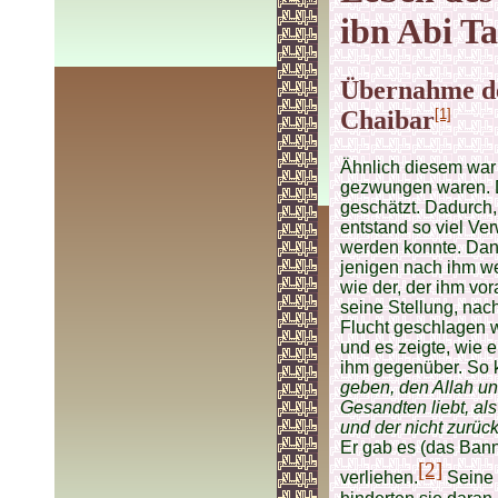
ibn Abi Ta
Übernahme de
Chaibar
[1]
Ähnlich diesem war 
gezwungen waren. D
geschätzt. Dadurch,
entstand so viel Ver
werden konnte. Dann
jenigen nach ihm we
wie der, der ihm vo
seine Stellung, nac
Flucht geschlagen w
und es zeigte, wie e
ihm gegenüber. So 
geben, den Allah un
Gesandten liebt, als
und der nicht zurüc
Er gab es (das Bann
[2]
verliehen.
Seine 