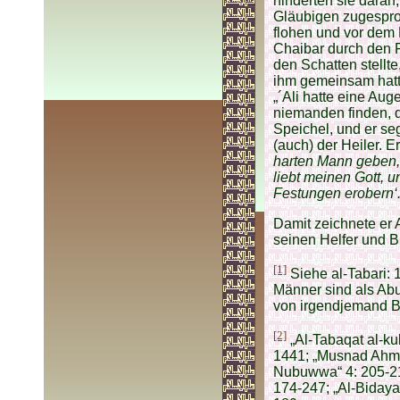
hinderten sie daran
Gläubigen zugespro
flohen und vor dem B
Chaibar durch den F
den Schatten stellte
ihm gemeinsam hatte
„´Ali hatte eine Au
niemanden finden, d
Speichel, und er se
(auch) der Heiler. Er
harten Mann geben, 
liebt meinen Gott, u
Festungen erobern‘
Damit zeichnete er 
seinen Helfer und B
[1]
Siehe al-Tabari: 
Männer sind als Abu
von irgendjemand B
[2]
„Al-Tabaqat al-kub
1441; „Musnad Ahmad“
Nubuwwa“ 4: 205-213
174-247; „Al-Bidaya