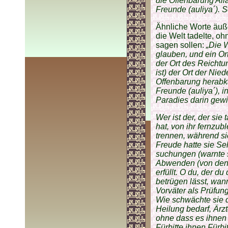
die Offenbarung Al
Freunde (auliya´). 
Ähnliche Worte äuße
die Welt tadelte, o
sagen sollen:
„Die W
glauben, und ein Ort
der Ort des Reichtu
ist) der Ort der Nie
Offen­ba­rung herab
Freunde (auliya´), 
Paradies darin gew
Wer ist der, der si
hat, von ihr fernzub
trennen, während si
Freude hatte sie Se
suchungen (warnte 
Abwenden (von den 
erfüllt. O du, der d
betrügen lässt, wann
Vorväter als Prüfung
Wie schwächte sie 
Heilung bedarf, Ärz
ohne dass es ihnen 
Fürbitte ihnen Fürbi