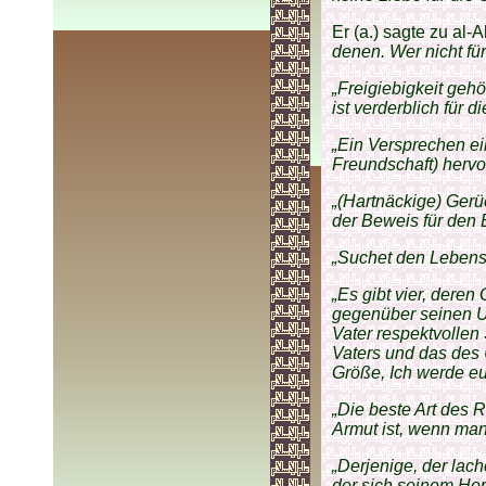
Er (a.) sagte zu al-
denen. Wer nicht für 
„Freigiebigkeit gehö
ist verderblich für di
„Ein Versprechen ei
Freundschaft) hervor
„(Hartnäckige) Gerü
der Beweis für den 
„Suchet den Lebensun
„Es gibt vier, dere
gegenüber seinen U
Vater respektvolle
Vaters und das des 
Größe, Ich werde euc
„Die beste Art des R
Armut ist, wenn man 
„Derjenige, der lac
der sich seinem He