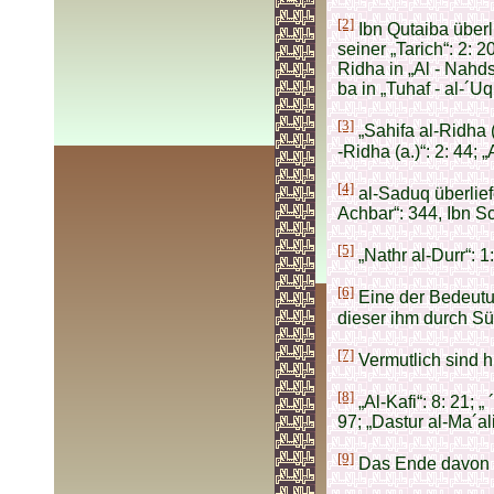
[2]
Ibn Qutaiba überli
seiner „Tarich“: 2: 2
Ridha in „Al - Nahdsc
ba in „Tuhaf - al-´U
[3]
„Sahifa al-Ridha (
-Ridha (a.)“: 2: 44; 
[4]
al-Saduq überliefe
Achbar“: 344, Ibn Sc
[5]
„Nathr al-Durr“: 1
[6]
Eine der Bedeutu
dieser ihm durch Sü
[7]
Vermutlich sind h
[8]
„Al-Kafi“: 8: 21; „
97; „Dastur al-Ma´al
[9]
Das Ende davon in