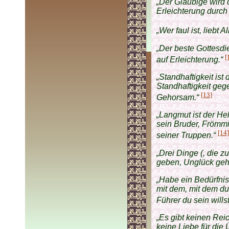
„Der Gläubige wird 
Erleichterung durch 
„Wer faul ist, liebt 
„Der beste Gottesdi
[
auf Erleichterung.“
„Standhaftigkeit ist
Standhaftigkeit ge
[13]
Gehorsam.“
„Langmut ist der He
sein Bruder, Frömmi
[14]
seiner Truppen.“
„Drei Dinge (, die 
geben, Unglück geh
„Habe ein Bedürfnis
mit dem, mit dem du
Führer du sein willst
„Es gibt keinen Reic
keine Liebe für die