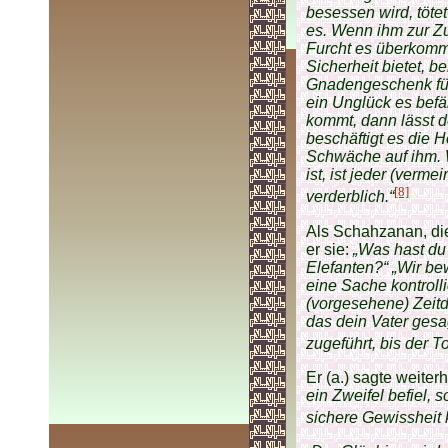
besessen wird, tötet
es. Wenn ihm zur Zuf
Furcht es überkommt
Sicherheit bietet, 
Gnadengeschenk für 
ein Unglück es befä
kommt, dann lässt d
beschäftigt es die H
Schwäche auf ihm. W
ist, ist jeder (verme
[8]
verderblich.“
Als Schahzanan, di
er sie:
„Was hast du
Elefanten?“
„Wir be
eine Sache kontroll
(vorgesehene) Zeitda
das dein Vater gesag
zugeführt, bis der T
Er (a.) sagte weiter
ein Zweifel befiel, 
sichere Gewissheit 