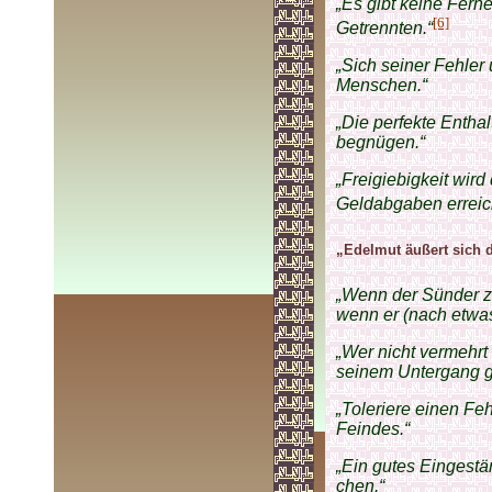
„Es gibt keine Fern
[6]
Getrennten.“
„Sich seiner Fehler
Menschen.“
„Die perfekte Entha
begnügen.“
„Freigiebigkeit wir
Geldabgaben erreich
„Edelmut äußert sich d
„Wenn der Sünder zor
wenn er (nach etwas
„Wer nicht vermehrt
seinem Untergang ge
„Toleriere einen Feh
Feindes.“
„Ein gutes Eingestä
chen.“