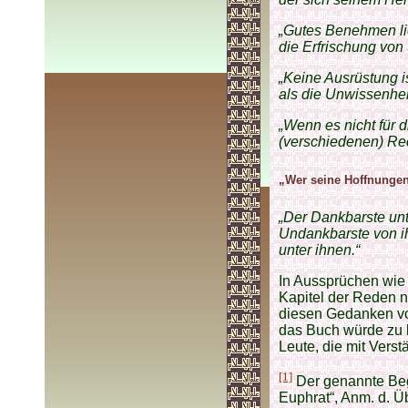
„Gutes Benehmen lie
die Erfrischung von
„Keine Ausrüstung is
als die Unwissenhei
„Wenn es nicht für 
(verschiedenen) Rec
„Wer seine Hoffnungen 
„Der Dankbarste unt
Undankbarste von i
unter ihnen.“
In Aussprüchen wie 
Kapitel der Reden n
diesen Gedanken vo
das Buch würde zu l
Leute, die mit Verst
[1]
Der genannte Beg
Euphrat“, Anm. d. Ü