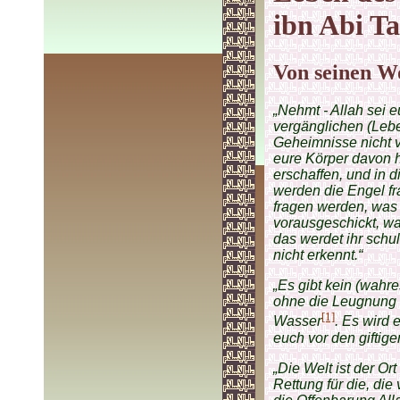
ibn Abi Ta
Von seinen W
„Nehmt - Allah sei 
vergänglichen (Lebe
Geheimnisse nicht v
eure Körper davon 
erschaffen, und in d
werden die Engel f
fragen werden, was 
vorausgeschickt, wa
das werdet ihr schuld
nicht erkennt.“
„Es gibt kein (wahr
ohne die Leugnung d
[1]
Wasser
. Es wird
euch vor den giftige
„Die Welt ist der Ort
Rettung für die, die