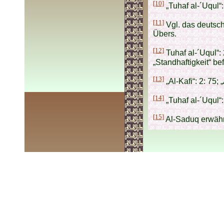
[10]
„Tuhaf al-´Uqul“:
[11]
Vgl. das deutsch
Übers.
[12]
Tuhaf al-´Uqul“: 
„Standhaftigkeit“ bef
[13]
„Al-Kafi“: 2: 75; 
[14]
„Tuhaf al-´Uqul“
[15]
Al-Saduq erwähnt