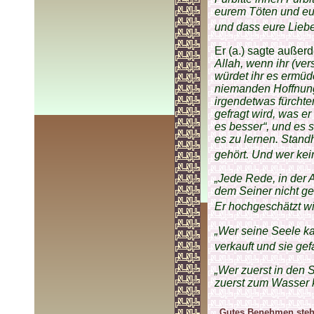
eurem Töten und eu
und dass eure Lieb
Er (a.) sagte außer
Allah, wenn ihr (ve
würdet ihr es ermüd
niemanden Hoffnunge
irgendetwas fürchte
gefragt wird, was er
es besser“, und es 
es zu lernen. Stand
gehört. Und wer kein
„Jede Rede, in der A
dem Seiner nicht ge
Er hochgeschätzt wird
„Wer seine Seele kau
verkauft und sie gef
„Wer zuerst in den 
zuerst zum Wasser k
„Gutes Benehmen steh