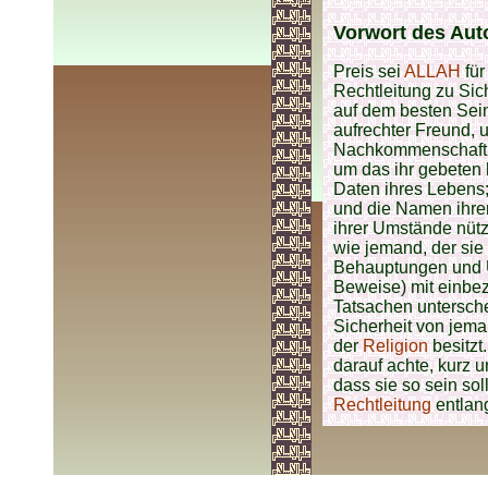
Vorwort des Aut
Preis sei
ALLAH
für
Rechtleitung zu Si
auf dem besten Sei
aufrechter Freund, 
Nachkommenschaft. 
um das ihr gebeten
Daten ihres Lebens;
und die Namen ihrer
ihrer Umstände nützl
wie jemand, der sie
Behauptungen und Ü
Beweise) mit einbez
Tatsachen untersche
Sicherheit von jem
der
Religion
besitzt
darauf achte, kurz u
dass sie so sein sol
Rechtleitung
entlan