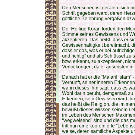
Den Menschen ist geraten, sich nic
Schrift gegeben ward, deren Herze
göttliche Belehrung vergaßen bzw.
Der Heilige Koran fordert den Men
Stimme seines Gewissens und We
akzeptieren. Das heißt, dass er sic
Gewissenhaftigkeit bereitmacht, d
dass er das, was er bei aufrichtig
und richtig” und als Schlüssel zu 
bzw. erkennt, zu akzeptieren, nic
Verlockungen, da er ansonsten in d
Danach hat er die “Ma’arif Islam” -
Vernunft, seiner inneren Erkenne
wann dieses ihm sagt, dass es wahr
Wohl darin beruht, demgemäß zu l
Erkennen, sein Gewissen wird ihm d
das heißt die Religion, die im men
bewußt dieses Wissen seinem Le
im Leben des Menschen Maximen
“wegweisend” sind und die das me
tritt nun eine koordinierte “Leben
weise, deren sämtliche Aspekte u