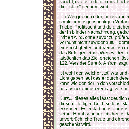
spricht, ist die in dem menschliche
die “Islam” genannt wird.
Ein Weg jedoch oder, um es anders
sinnlichen, eigensüchtigen Verlang
Triebe, Profitsucht und dergleichen
der in blinder Nachahmung, ged
imitiert wird, ohne zuvor zu prüfe
Vernunft nicht zuwiderläuft..., der
einem Abgleiten und Versinken in F
das Befolgen eines Weges, der in 
tatsächlich das Ziel erreichen läss
122. Vers der Sure 6, An’am, sagt:
Ist wohl der, welcher „tot“ war und
Licht gaben, auf das er durch de
kann wie der, der in den verschie
herauszukommen vermag, versunk
Kurz..., dieses alles lässt deutli
diesem Heiligen Buch seitens Is
erkennen. Es erklärt unter andere
seiner Hinabsendung bis heute, d
unverbrüchliche Treue und ehrende
geschenkt wird.