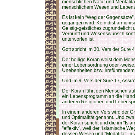
menschlichen Natur und Mentalit
menschlichem Wesen und Lebens
Es ist kein “Weg der Gagensätze
gegangen wird. Kein disharmoni
Geistig-geistliches zugrundelicht un
Vernunft und Wesenswunsch konfo
unterworfen ist.
Gott spricht im 30. Vers der Sure 4
Der heilige Koran weist dem Men
einer Lebensordnung oder -weise, i
Unebenheiten bzw. Irreführendem 
Und im 9. Vers der Sure 17, Assra’,
Der Koran führt den Menschen auf 
ein Lebensprogramm an die Hand, d
anderen Religionen und Lebensp
In einem anderen Vers wird der Gr
und Optimalität genannt. Und zwa
der Koran spricht und die im “Isl
“effektiv”, weil der “islamische W
dessen Wesen und “Modalität” in 