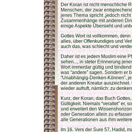
Der Koran ist nicht menschliche Re
Menschen, der zwar entsprechend
jenes Thema spricht ,jedoch nicht
Zusammenhänge mit anderen Ding
einige Aspekte Übersieht und unber
Gottes Wort ist vollkommen, denn E
alles, über Offenkundiges und Ve
auch das, was schlecht und verderb
Daher ist es jedem Muslim eine Pfl
sehen..., in steter Erinnerung jen
Wort immerdar gültig und bindend 
was “andere” sagen. Sondern er be
“Unabhängig-Denken-Können”, jen
der anderen Kreatur auszeichnet.
wieder aufruft, nämlich: zu denke
Kurz, der Koran, das Buch Gottes, i
Gültigkeit. Niemals “veraltet” er, 
und erweitert den Wissenshorizont
oder Generation allein zu erfassen
alle Generationen aus ihm weiter
Im 16. Vers der Sure 57, Hadid, m