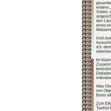
gesamte
erstens.
Vielen, 
angesic
den Länd
eines ei
Wassers
Und zwei
Ausschl
d.h. dem
reformie
Im Islam
Zusammen
berücks
Dekadenz
individu
Was Über
von Obje
Basis al
Zum Ethi
Tawhid-P