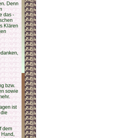
en. Denn
n
e das -
ischen
as Klären
gen
edanken,
ng bzw.
hen sowie
mehr.
agen ist
 die
uf dem
e Hand,