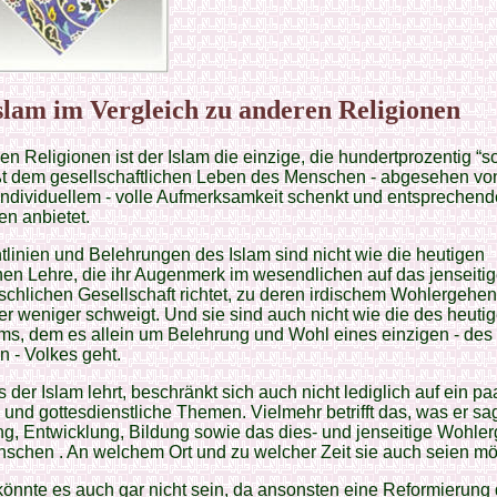
slam im Vergleich zu anderen Religionen
len Religionen ist der Islam die einzige, die hundertprozentig “so
ßt dem gesellschaftlichen Leben des Menschen - abgesehen vo
ndividuellem - volle Aufmerksamkeit schenkt und entsprechend
ien anbietet.
tlinien und Belehrungen des Islam sind nicht wie die heutigen
chen Lehre, die ihr Augenmerk im wesendlichen auf das jenseiti
chlichen Gesellschaft richtet, zu deren irdischem Wohlergehe
r weniger schweigt. Und sie sind auch nicht wie die des heuti
ms, dem es allein um Belehrung und Wohl eines einzigen - des
n - Volkes geht.
 der Islam lehrt, beschränkt sich auch nicht lediglich auf ein pa
 und gottesdienstliche Themen. Vielmehr betrifft das, was er sag
g, Entwicklung, Bildung sowie das dies- und jenseitige Wohle
nschen . An welchem Ort und zu welcher Zeit sie auch seien m
önnte es auch gar nicht sein, da ansonsten eine Reformierung 