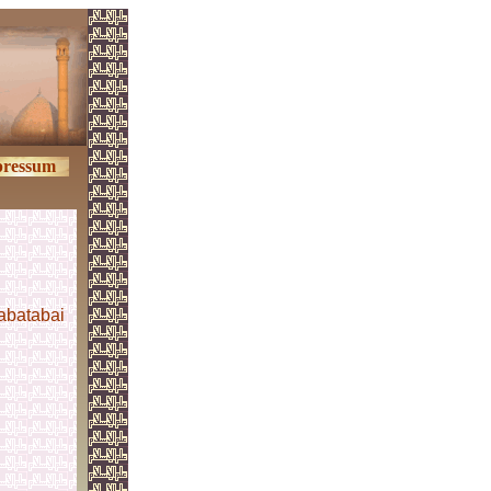
ressum
abatabai