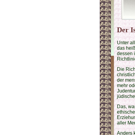
Der I
Unter al
das hei
dessen i
Richtlin
Die Rich
christli
der mens
mehr ode
Judentu
jüdische
Das, was
ethische
Erziehun
aller Me
Anders k