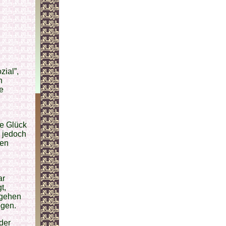
zial”,
n
e
ge Glück
n jedoch
gen
ar
t,
rgehen
ögen.
der