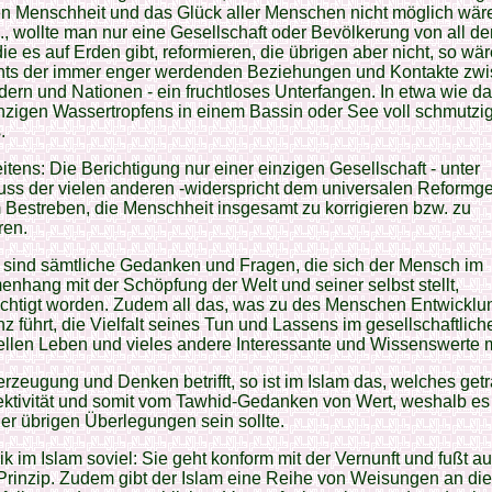
n Menschheit und das Glück aller Menschen nicht möglich wär
.., wollte man nur eine Gesellschaft oder Bevölkerung von all de
die es auf Erden gibt, reformieren, die übrigen aber nicht, so wär
hts der immer enger werdenden Beziehungen und Kontakte zw
ern und Nationen - ein fruchtloses Unterfangen. In etwa wie d
nzigen Wassertropfens in einem Bassin oder See voll schmutzi
.
tens: Die Berichtigung nur einer einzigen Gesellschaft - unter
uss der vielen anderen -widerspricht dem universalen Reformg
 Bestreben, die Menschheit insgesamt zu korrigieren bzw. zu
ren.
 sind sämtliche Gedanken und Fragen, die sich der Mensch im
hang mit der Schöpfung der Welt und seiner selbst stellt,
ichtigt worden. Zudem all das, was zu des Menschen Entwicklu
 führt, die Vielfalt seines Tun und Lassens im gesellschaftlic
ellen Leben und vieles andere Interessante und Wissenswerte 
zeugung und Denken betrifft, so ist im Islam das, welches getr
ktivität und somit vom Tawhid-Gedanken von Wert, weshalb es
ler übrigen Überlegungen sein sollte.
k im Islam soviel: Sie geht konform mit der Vernunft und fußt a
rinzip. Zudem gibt der Islam eine Reihe von Weisungen an di