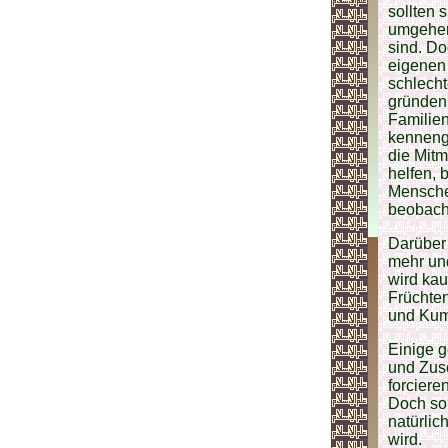
sollten 
umgehen 
sind. Do
eigenen 
schlecht
gründen 
Familien
kennenge
die Mit
helfen,
Menschen
beobacht
Darüber 
mehr und
wird ka
Früchten
und Kum
Einige 
und Zus
forcier
Doch sol
natürli
wird.