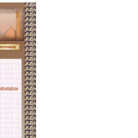
ressum
abatabai