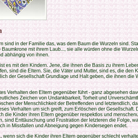
n
rn sind in der Familie das, was dem Baum die Wurzeln sind. S
e Baumkrone mit ihrem Laub..., sie alle würden ohne die Wurzel
nd abhängig von ihnen.
st es mit den Kindern. Jene, die ihnen die Basis zu ihrem Lebe
fen, sind die Eltern. Sie, die Väter und Mutter, sind es, die den 
tlich der Gesellschaft Grundlage und Halt geben, die ihnen die
es Verhalten den Eltern gegenüber führt - ganz abgesehen dav
eutliches Zeichen von Undankbarkeit, Torheit und Unverschämthe
schen der Menschlichkeit der Betreffenden und letztendlich, da
ses Verhalten um sich greift, zum Erlöschen der Gesellschaft.
ch die Kinder ihren Eltern gegenüber respektlos und menschen
n, sind Enttäuschung und Frustration der letzteren die Folge, w
ich in Missfallen und Abneigung gegen Kindersegen endet.
, wenn sich die Kinder ihren Eltern gegenüber schlecht verhalt