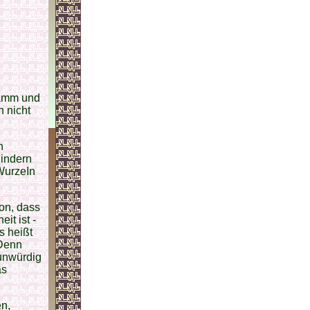
tamm und
n nicht
n
Kindern
 WurzeIn
on, dass
it ist -
s heißt
 Denn
unwürdig
as
en,