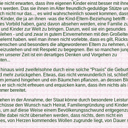
sie nicht erwarten, dass ihre eigenen Kinder einst besser mit ihn
werden. Das sie ihnen im Alter freundlich-geduldige Stütze un
ch nicht nur das..., es wird wahrscheinlich soweit kommen, dass
Kinder, die ja an ihnen -was die Kind-Eltern-Beziehung betrifft -
es Vorbild haben, ganz davon absehen werden, eine Familie z
und Kinder zur Welt zu bringen. Darum, weil sie ein gesundes
lehen - und und zwar in gutem Einvernehmen mit den Großelter
lernt haben. weil man ihnen nicht vorlebte, dass es gilt, Rücks
menschen und besonders die altgewordenen Eltern zu nehmen, 
 beizustehen und mit Respekt zu begegnen. Bei so manchen ju
 unserer Zeit ist ein derartiges Denken und Vorgehen zu
en...
hinaus wird zweifelsohne durch eine solche “Praxis” die Gebur
 mehr zurückgehen. Etwas, das nicht verwunderlich ist, schließ
um jemand hingehen und ein Bäumchen pflanzen, an dessen Bl
 er sich nicht erfreuen und erquicken kann, dass ihm nichts al
mer bereitet.
gehen in der Annahme, der Staat könne durch besondere Leistu
chüsse den Wunsch nach Heirat, Familiengründung und Kinde
en, um auf diese Weise einem Bevölkerungsschwund entgegenz
lte dabei nicht übersehen werden, dass nichts, dem nicht ein
ches, von Herzen kommendes Wollen zugrunde liegt, von Dauer 