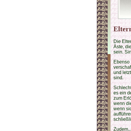
Elter
Die Elte
Äste, di
sein. Si
Ebenso i
verschaf
und letz
sind.
Schlecht
es ein d
zum Erlö
wenn die
wenn si
aufführe
schließl
Zudem...