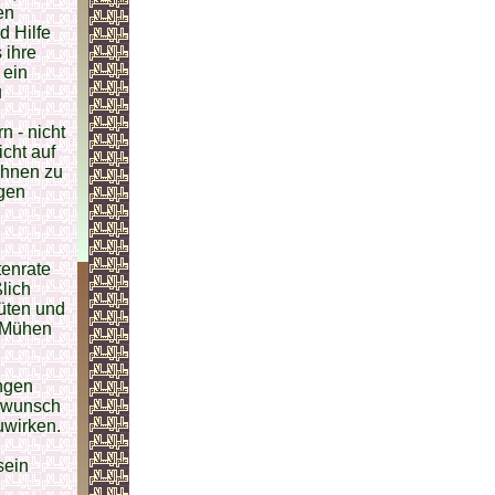
en
d Hilfe
 ihre
 ein
u
n - nicht
icht auf
ihnen zu
ngen
tenrate
lich
üten und
s Mühen
ngen
rwunsch
uwirken.
sein