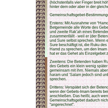
(höchstenfalls vier Finger breit h
hinter dem oder aber in der gleic
Gemeinschaftsgebet-Bestimmung
Erstens: Mit Ausnahme von “Hamd
Betgemeinde alle Worte des Gebet
und zweite Rak’ah eines Betenden 
zusammenfällt - weil er (der Beten
und Sure selbst sprechen. Wenn er
Sure beschäftigt ist, die Ruku des 
Hamd zu sprechen, um den Imam er
hat er das Gehet als Einzelgebet z
Zweitens: Die Betenden haben Ru
des Gebets ein klein wenig später 
gemeinsam mit ihm. Niemals aber d
haram und ‘Salam jedoch sind unb
sprechen.
Drittens: Verspätet sich der Bete
wenn der Gebets-Imam bereits bei 
anschließen. Das heißt, auch wenn 
Gemeinschaftsgebet dadurch nicht 
“angerechnet”.