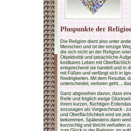
Pluspunkte der Religio
Die Religion dient also unter and
Menschen und ist der einzige Weg
die sich nicht an der Religion orien
Objektivität und tatsächliche Aufg
kostbares Leben mit Oberflächlich
entsprechend sie handelt und in die
mit Füßen und verfängt sich in Ign
Niedrigkeiten. Mit dem Resultat, d
unterscheidet, verloren geht..., da
Ganz abgesehen davon, dass eine 
Reife und folglich ewige Glückselig
ihrem kurzen, flüchtigen Erdendase
sozusagen als Vorgeschmack - zu k
und Oberflächlichkeit wird sie jed
bekommen. Spätestens dann wird i
kurzsichtig und töricht verhalten 
zum Glück in der Religion, im aufr