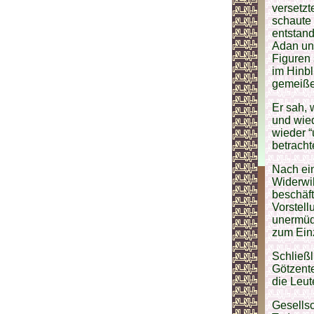
versetzt
schaute 
entstand
Adan und
Figuren
im Hinbl
gemeißel
Er sah, 
und wied
wieder “
betracht
Nach ein
Widerwil
beschäft
Vorstell
unermüd
zum Einz
Schließl
Götzente
die Leut
Gesellsc