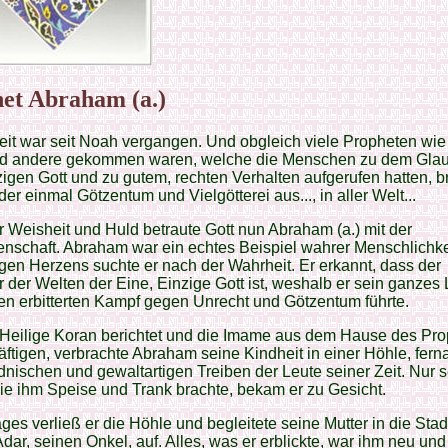
et Abraham (a.)
it war seit Noah vergangen. Und obgleich viele Propheten wie
nd andere gekommen waren, welche die Menschen zu dem Gla
igen Gott und zu gutem, rechten Verhalten aufgerufen hatten, br
der einmal Götzentum und Vielgötterei aus..., in aller Welt...
r Weisheit und Huld betraute Gott nun Abraham (a.) mit der
nschaft. Abraham war ein echtes Beispiel wahrer Menschlichke
igen Herzens suchte er nach der Wahrheit. Er erkannt, dass der
 der Welten der Eine, Einzige Gott ist, weshalb er sein ganzes
en erbitterten Kampf gegen Unrecht und Götzentum führte.
 Heilige Koran berichtet und die Imame aus dem Hause des Pr
räftigen, verbrachte Abraham seine Kindheit in einer Höhle, fern
nischen und gewaltartigen Treiben der Leute seiner Zeit. Nur 
die ihm Speise und Trank brachte, bekam er zu Gesicht.
ges verließ er die Höhle und begleitete seine Mutter in die Stad
dar, seinen Onkel, auf. Alles, was er erblickte, war ihm neu und