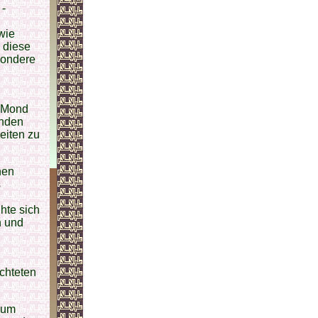
 -
wie
 diese
sondere
d
n Mond
unden
eiten zu
nen
s
hte sich
n und
chteten
 zum