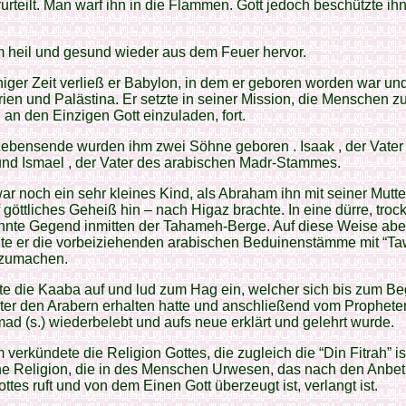
urteilt. Man warf ihn in die Flammen. Gott jedoch beschützte ih
 heil und gesund wieder aus dem Feuer hervor.
iger Zeit verließ er Babylon, in dem er geboren worden war un
ien und Palästina. Er setzte in seiner Mission, die Menschen 
an den Einzigen Gott einzuladen, fort.
ebensende wurden ihm zwei Söhne geboren . Isaak , der Vater
 und Ismael , der Vater des arabischen Madr-Stammes.
ar noch ein sehr kleines Kind, als Abraham ihn mit seiner Mutte
 göttliches Geheiß hin – nach Higaz brachte. In eine dürre, troc
nte Gegend inmitten der Tahameh-Berge. Auf diese Weise abe
te er die vorbeiziehenden arabischen Beduinenstämme mit “Ta
zumachen.
ete die Kaaba auf und lud zum Hag ein, welcher sich bis zum B
ter den Arabern erhalten hatte und anschließend vom Prophete
 (s.) wiederbelebt und aufs neue erklärt und gelehrt wurde.
verkündete die Religion Gottes, die zugleich die “Din Fitrah” is
ene Religion, die in des Menschen Urwesen, das nach den Anbe
ttes ruft und von dem Einen Gott überzeugt ist, verlangt ist.