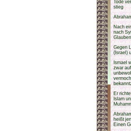
Tode ver
stieg
Abraham
Nach ein
nach Syr
Glauben 
Gegen L
(Israel)
Ismael w
zwar auf
unbewoh
vermoch
bekannt
Er richt
Islam un
Muhammad
Abraham 
heißt j
Einen Go