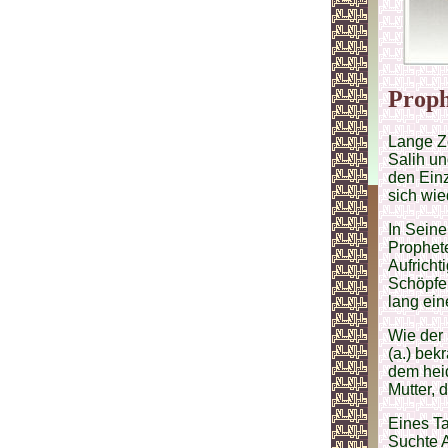
Proph
Lange Ze
Salih u
den Einz
sich wie
In Seine
Prophete
Aufricht
Schöpfer
lang ein
Wie der
(a.) bek
dem heid
Mutter, 
Eines Ta
Suchte A