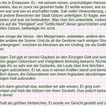
e ihn in Erstaunen. Er - mit seinem reinen, unschuldigen Herzen
vieles, das er zuvor nie gesehen hatte. Er wollte wissen, wie es
en war und wer es erschaffen hatte. Sah voller Verwunderung, 
 andere Bewohnen der Stadt Götzen anfertigten. Er fragte, wer
 seien und was sie bedeuteten. Was man ihm antwortete, insbe
ick auf die “Heiligkeit” und “Göttlichkeit” dieser geschnitzten un
ten Götzen, befriedigte ihn nicht.
wie einige die Venus - den Morgenstern -anbeteten, andere de
er andere die Sonne. Und da all die Gestirne nach einigen St
untergingen”, erschien es Abraham als ein Unding, sie als Gotth
en.
igen Zeit gab er seinen Glauben an den Einzigen Gott und sei
len gegen Götzentum und Vielgötterei freimütig bekannt. Nicht
igte ihn so sehr wie der Gedanke, die Leute über ihre törichten
ungen aufzuklären. Er tat, was in seinen Kräften stand und bemü
lich darum, die Götzendiener von ihrem Irrglauben abzubringe
igen Gott aufzurufen.
ich dann geschah das, worüber wir alle wissen. Er ging zum
mpel und hieb die Götzen von ihren Sockeln. Das jedoch betra
e seiner
haft als größtes Verbrechen. Er wurde vor Gericht gestellt und