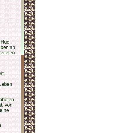
 Hud,
uben an
eiteten
it.
 Leben
opheten
ab von
seine
t.