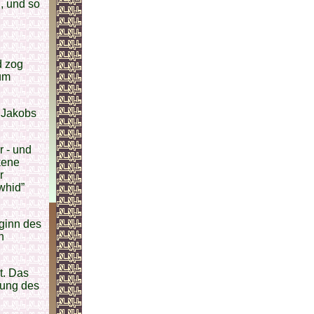
n, und so
d zog
zum
 Jakobs
r - und
kene
r
whid”
eginn des
n
t. Das
tung des