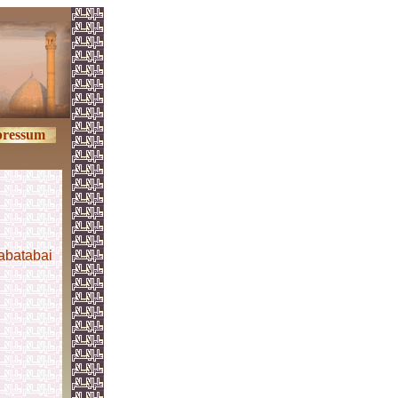
ressum
abatabai