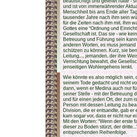
beaufsichtigt und geleitet hatte - 
und ist von immerwährender Aktual
Menschheit bis ans Ende aller Tag
tausender Jahre nach ihm sein wü
für die Zeiten nach ihm mit. Ihm 
Gottes eine “Ordnung und Einrich
Gesellschaft ist. Das sie - wie k
Betreuung und Führung sein kann. 
anderen Worten, es muss jemand da 
schützen zu können. Kurz, sie be
Leitung..., jemanden, der ihre W
Vernichtung bewahrt, die Gesellsch
jenseitigen Wohlergehens lenkt.
Wie könnte es also möglich sein, 
seinem Tode gedacht und nicht vo
dann, wenn er Medina auch nur fü
seiner Stelle - mit der Betreuung 
und für einen jeden Ort, der zum i
Person mit dessen Leitung zu beau
Division, die er entsandte, gab 
kam sogar vor, dass er nicht nur 
Mit den Worten: “Wenn der erste f
dieser zu Boden stürzt, der dritte.
entsprechenden Reihenfolge.