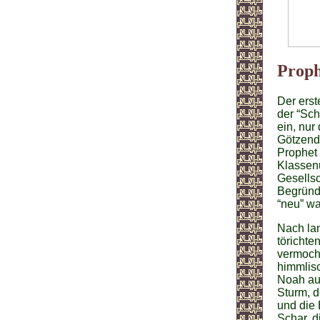
Proph
Der erst
der “Sch
ein, nur
Götzendi
Prophet 
Klassenu
Gesellsc
Begründ
“neu” wa
Nach lan
törichte
vermoch
himmlisc
Noah auc
Sturm, d
und die 
Schar, d