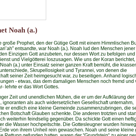
et Noah (a.)
e große Prophet, den der Gütige Gott mit einem Himmlischen B
ari’ah” entsandte, war Noah (a.). Noah lud den Menschen jener
 den Einzigen Gott anzubeten, nur dessen Wort zu befolgen und
enst und Vielgötterei loszusagen. Wie uns der Koran berichtet, 
Noah (a.) unter Einsatz seiner ganzen Kraft bemüht, die krasse
nterschiede, Skrupellosigkeit und Tyrannei, von denen die
haft seiner Zeit heimgesucht war, zu beseitigen. Anhand logisc
ungen - etwas, das dem damaligen Menschen noch fremd und v
r- lehrte er das Wort Gottes.
ger Zeit und unendlichen Mühen, die er um der Aufklärung der
n, ignoranten als auch widersetzlichen Gesellschaft unternahm,
te er endlich eine kleine Gemeinde zusammenzubringen, die s
hen Botschaft Glauben schenkte. Die anderen trotzten und sta
h weiterhin feindselig gegenüber. Da schickte Gott einen hefti
er die Wasser hochpeitschte. Die Gottesleugner wurden hinweg
Erde von ihrem Unheil rein gewaschen. Noah und seine kleine 
ie Rettung gefunden hatten, waren der “Grundstein“ zu einer ne