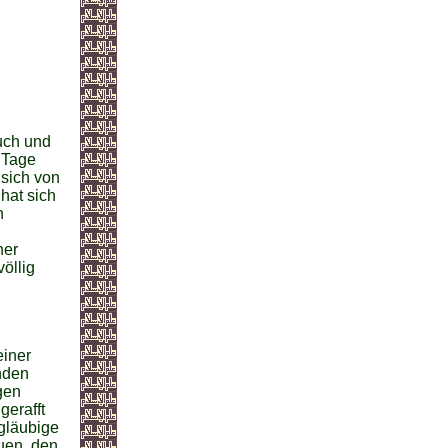
uch und
 Tage
 sich von
hat sich
n
her
öllig
einer
nden
gen
gerafft
gläubige
uen, den