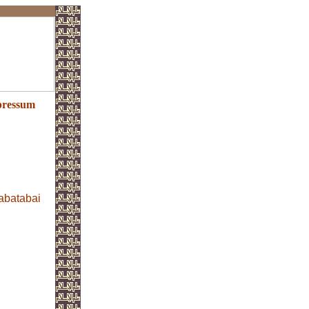
ressum
abatabai