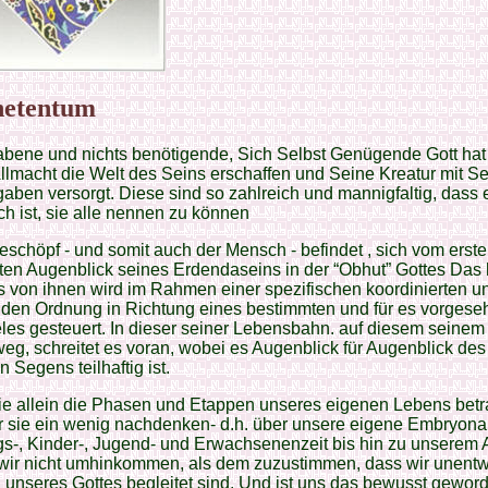
hetentum
bene und nichts benötigende, Sich Selbst Genügende Gott hat 
llmacht die Welt des Seins erschaffen und Seine Kreatur mit S
ben versorgt. Diese sind so zahlreich und mannigfaltig, dass 
h ist, sie alle nennen zu können
schöpf - und somit auch der Mensch - befindet , sich vom erste
ten Augenblick seines Erdendaseins in der “Obhut” Gottes Das 
s von ihnen wird im Rahmen einer spezifischen koordinierten un
nden Ordnung in Richtung eines bestimmten und für es vorges
les gesteuert. In dieser seiner Lebensbahn. auf diesem seinem
g, schreitet es voran, wobei es Augenblick für Augenblick des
n Segens teilhaftig ist.
e allein die Phasen und Etappen unseres eigenen Lebens betr
 sie ein wenig nachdenken- d.h. über unsere eigene Embryona
s-, Kinder-, Jugend- und Erwachsenenzeit bis hin zu unserem Al
wir nicht umhinkommen, als dem zuzustimmen, dass wir unent
 unseres Gottes begleitet sind. Und ist uns das bewusst gewor