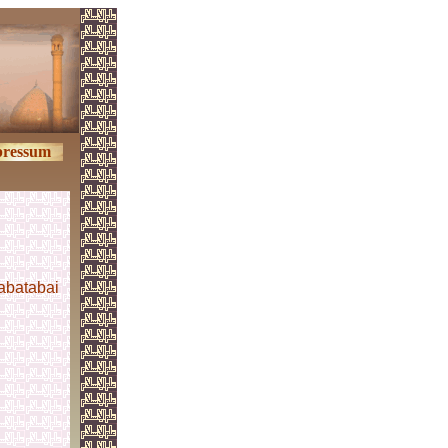
ressum
abatabai