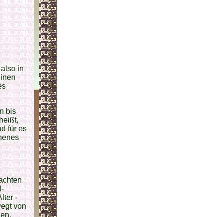
also in
einen
es
n bis
heißt,
d für es
ehenes
achten
l-
ter -
wegt von
den,