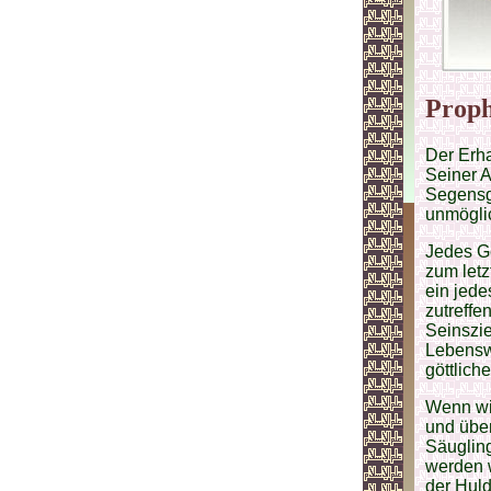
Prop
Der Erha
Seiner A
Segensga
unmöglic
Jedes Ge
zum letz
ein jede
zutreffe
Seinszie
Lebenswe
göttliche
Wenn wi
und über
Säugling
werden 
der Huld