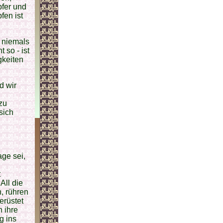
pfer und
fen ist
 niemals
 so - ist
gkeiten
d wir
 zu
sich
ge sei,
t
All die
, rühren
erüstet
 ihre
g ins