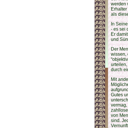
werden w
Erhalter
als dies
In Seine
- es sei
Er damit
und Sün
Der Mens
wissen, 
“objekti
urteilen
durch e
Mit ande
Möglich
aufgrund
Gutes u
untersch
vermag,
zahllose
von Mens
sind. Je
Vernunft