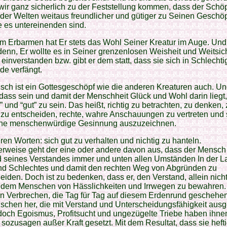
ir ganz sicherlich zu der Feststellung kommen, dass der Schö
 der Welten weitaus freundlicher und gütiger zu Seinen Geschöp
e es untereinenden sind.
m Erbarmen hat Er stets das Wohl Seiner Kreatur im Auge. Und
 denn, Er wollte es in Seiner grenzenlosen Weisheit und Weitsicht
 einverstanden bzw. gibt er dem statt, dass sie sich in Schlechti
de verfängt.
ch ist ein Gottesgeschöpf wie die anderen Kreaturen auch. Un
dass sein und damit der Menschheit Glück und Wohl darin liegt,
v” und “gut” zu sein. Das heißt, richtig zu betrachten, zu denken,
, zu entscheiden, rechte, wahre Anschauungen zu vertreten und 
ine menschenwürdige Gesinnung auszuzeichnen.
ren Worten: sich gut zu verhalten und nichtig zu hanteln.
erweise geht der eine oder andere davon aus, dass der Mensch
 seines Verstandes immer und unten allen Umständen In der La
nd Schlechtes und damit den rechten Weg von Abgründen zu
eiden. Doch ist zu bedenken, dass er, den Verstand, allein nich
 dem Menschen von Hässlichkeiten und Irrwegen zu bewahren. 
n Verbrechen, die Tag für Tag auf diesem Erdenrund geschehen
chen her, die mit Verstand und Unterscheidungsfähigkeit ausg
doch Egoismus, Profitsucht und ungezügelte Triebe haben ihnen
 sozusagen außer Kraft gesetzt. Mit dem Resultat, dass sie hefti