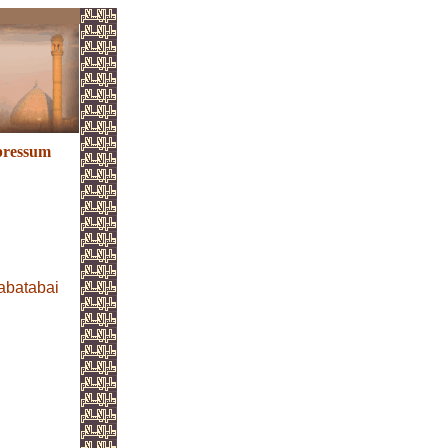
ressum
abatabai