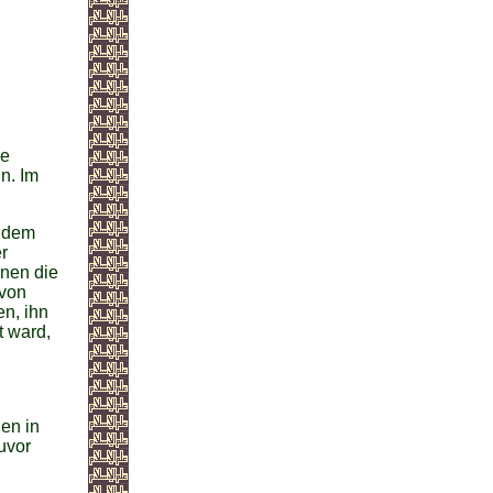
se
n. Im
, dem
r
hnen die
 von
en, ihn
t ward,
en in
uvor