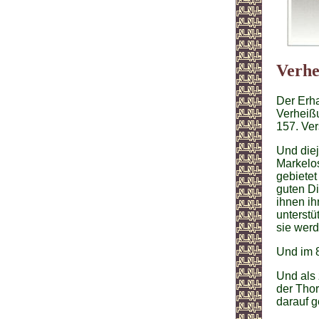
Verhe
Der Erha
Verheißu
157. Vers
Und diej
Markelos
gebietet
guten Di
ihnen ih
unterstü
sie werd
Und im 8
Und als 
der Thor
darauf g