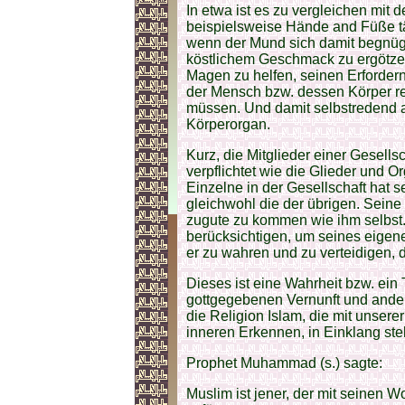
In etwa ist es zu vergleichen mi
beispielsweise Hände and Füße täti
wenn der Mund sich damit begnügt
köstlichem Geschmack zu ergötzen,
Magen zu helfen, seinen Erfordern
der Mensch bzw. dessen Körper r
müssen. Und damit selbstredend a
Körperorgan.
Kurz, die Mitglieder einer Gesell
verpflichtet wie die Glieder und 
Einzelne in der Gesellschaft hat
gleichwohl die der übrigen. Sein
zugute zu kommen wie ihm selbst.
berücksichtigen, um seines eigene
er zu wahren und zu verteidigen, d
Dieses ist eine Wahrheit bzw. ein
gottgegebenen Vernunft und ander
die Religion Islam, die mit unser
inneren Erkennen, in Einklang steh
Prophet Muhammad (s.) sagte:
Muslim ist jener, der mit seinen 