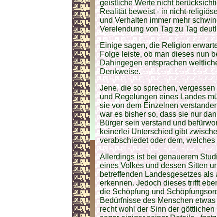
geistliche Werte nicht berücksicht
Realität beweist - in nicht-religi
und Verhalten immer mehr schwi
Verelendung von Tag zu Tag deutli
Einige sagen, die Religion erwar
Folge leiste, ob man dieses nun be
Dahingegen entsprachen weltlich
Denkweise.
Jene, die so sprechen, vergessen
und Regelungen eines Landes mü
sie von dem Einzelnen verstande
war es bisher so, dass sie nur d
Bürger sein verstand und befürwor
keinerlei Unterschied gibt zwisc
verabschiedet oder dem, welches d
Allerdings ist bei genauerem Stu
eines Volkes und dessen Sitten u
betreffenden Landesgesetzes als a
erkennen. Jedoch dieses trifft ebe
die Schöpfung und Schöpfungsord
Bedürfnisse des Menschen etwas e
recht wohl der Sinn der göttlichen