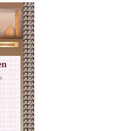
ressum
en
i