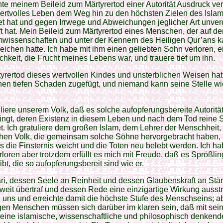
te meinem Beileid zum Märtyrertod einer Autorität Ausdruck ver
wertvolles Leben dem Weg hin zu den höchsten Zielen des Isla
t hat und gegen Irrwege und Abweichungen jeglicher Art unve
 hat. Mein Beileid zum Märtyrertod eines Menschen, der auf d
amwissenschaften und unter der Kennern des Heiligen Qur’ans 
eichen hatte. Ich habe mit ihm einen geliebten Sohn verloren, e
chkeit, die Frucht meines Lebens war, und trauere tief um ihn.
yrertod dieses wertvollen Kindes und unsterblichen Weisen ha
nen tiefen Schaden zugefügt, und niemand kann seine Stelle w
uliere unserem Volk, daß es solche aufopferungsbereite Autoritä
ingt, deren Existenz in diesem Leben und nach dem Tod reine 
et. Ich gratuliere dem großen Islam, dem Lehrer der Menschheit
chen Volk, die gemeinsam solche Söhne hervorgebracht haben, 
is die Finsternis weicht und die Toten neu belebt werden. Ich h
loren aber trotzdem erfüllt es mich mit Freude, daß es Sprößlin
ibt, die so aufopferungsbereit sind wie er.
i, dessen Seele an Reinheit und dessen Glaubenskraft an Stär
weit übertraf und dessen Rede eine einzigartige Wirkung ausst
 uns und erreichte damit die höchste Stufe des Menschseins; a
gen Menschen müssen sich darüber im klaren sein, daß mit se
eine islamische, wissenschaftliche und philosophisch denkend