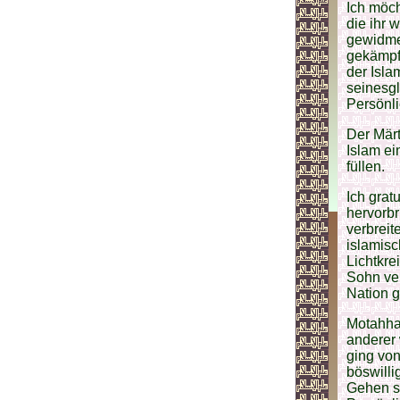
Ich möch
die ihr 
gewidme
gekämpft
der Isl
seinesgl
Persönli
Der Märt
Islam ei
füllen.
Ich grat
hervorbr
verbreit
islamis
Lichtkre
Sohn ver
Nation g
Motahhar
anderer 
ging von
böswilli
Gehen s