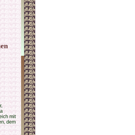
nen
r,
za
eich mit
en, dem