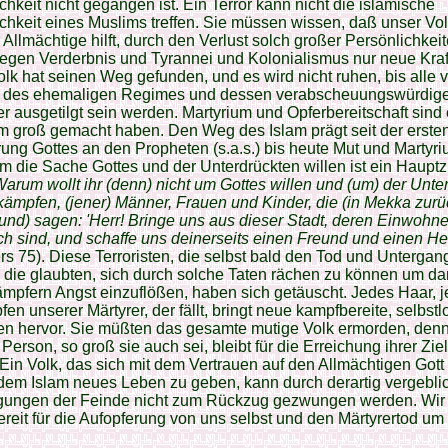
chkeit nicht gegangen ist. Ein Terror kann nicht die islamische
chkeit eines Muslims treffen. Sie müssen wissen, daß unser Vo
r Allmächtige hilft, durch den Verlust solch großer Persönlichkei
gen Verderbnis und Tyrannei und Kolonialismus nur neue Kraf
lk hat seinen Weg gefunden, und es wird nicht ruhen, bis alle v
 des ehemaligen Regimes und dessen verabscheuungswürdig
 ausgetilgt sein werden. Martyrium und Opferbereitschaft sind 
m groß gemacht haben. Den Weg des Islam prägt seit der erste
ung Gottes an den Propheten (s.a.s.) bis heute Mut und Martyri
 die Sache Gottes und der Unterdrückten willen ist ein Hauptz
arum wollt ihr (denn) nicht um Gottes willen und (um) der Unte
 kämpfen, (jener) Männer, Frauen und Kinder, die (in Mekka zur
nd) sagen: 'Herr! Bringe uns aus dieser Stadt, deren Einwohne
sch sind, und schaffe uns deinerseits einen Freund und einen Hel
rs 75). Diese Terroristen, die selbst bald den Tod und Untergan
die glaubten, sich durch solche Taten rächen zu können um da
mpfern Angst einzuflößen, haben sich getäuscht. Jedes Haar, j
pfen unserer Märtyrer, der fällt, bringt neue kampfbereite, selbstl
n hervor. Sie müßten das gesamte mutige Volk ermorden, denn
 Person, so groß sie auch sei, bleibt für die Erreichung ihrer Zi
Ein Volk, das sich mit dem Vertrauen auf den Allmächtigen Got
dem Islam neues Leben zu geben, kann durch derartig vergebli
gungen der Feinde nicht zum Rückzug gezwungen werden. Wir 
reit für die Aufopferung von uns selbst und den Märtyrertod um