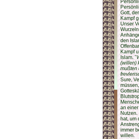
Persönli
Persönli
Gott, de
Kampf ge
Unser Vo
Wurzeln
Anhänger
den Isla
Offenbar
Kampf um
Islam. "
W
(willen)
mußten u
frevleri
Sure, Ve
müssen, 
Gotteskä
Blutstro
Mensche
an einer
Nutzen. 
hat, um 
Anstren
immer be
willen.