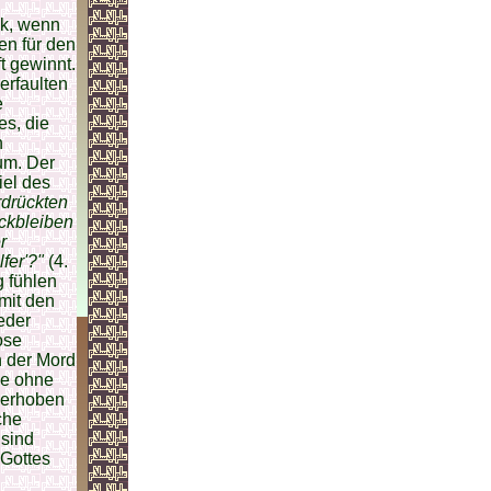
lk, wenn
ten für den
t gewinnt.
erfaulten
e
es, die
n
um. Der
iel des
rdrückten
ückbleiben
r
fer'?"
(4.
g fühlen
mit den
eder
ose
 der Mord
ele ohne
t erhoben
che
sind
 Gottes