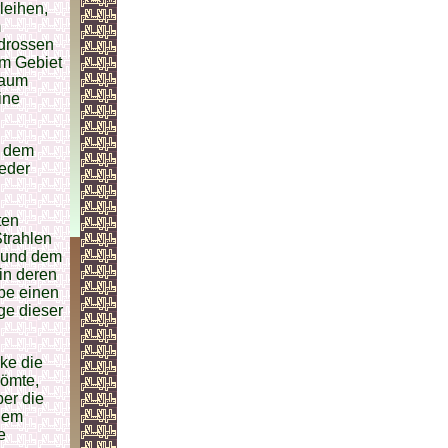
leihen,
m
rdrossen
em Gebiet
kaum
ine
t dem
ieder
ten
Strahlen
, und dem
in deren
abe einen
ge dieser
ke die
römte,
ber die
inem
e