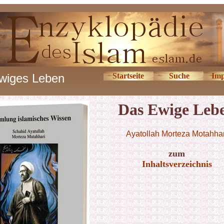
wiges Leben
Startseite
Suche
Imp
Das Ewige Leb
Ayatollah Morteza Motahhar
zum
Inhaltsverzeichnis