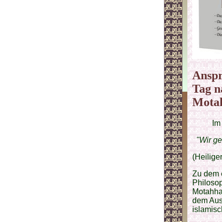
Anspr
Tag n
Motah
Im
"Wir geh
(Heilige
Zu dem e
Philoso
Motahhar
dem Aus
islamis