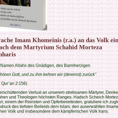
ache Imam Khomeinis (r.a.) an das Volk ei
ach dem Martyrium Schahid Morteza
haris
 Namen Allahs des Gnädigen, des Barmherzigen
ören Gott, und zu ihm kehren wir (dereinst) zurück"
r Qur’an 2:156)
rschütternden Verlust an unserem strebsamen Märtyrer, Denke
phen und Theologen höchsten Ranges, Hadsch Scheich Morte
i, einem der Reinsten und Opferbereitesten, gratuliere ich zugl
druck des tiefsten Beileids dem Islam, den auserwählten Imam
chen Volk und insbesondere dem kämpferischen Volk Irans.