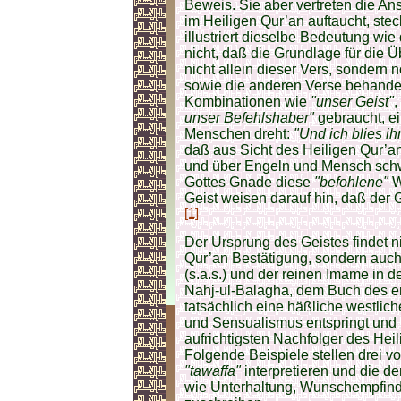
Beweis. Sie aber vertreten die An­
im Heiligen Qur’an auftaucht, ste
illustriert dieselbe Bedeutung wi
nicht, daß die Grundlage für die 
nicht allein dieser Vers, sondern 
sowie die anderen Verse behande
Kombinationen wie
"unser Geist"
,
unser Befehlshaber"
gebraucht, ei
Menschen dreht:
"Und ich blies ih
daß aus Sicht des Heiligen Qur’an 
und über Engeln und Mensch schw
Gottes Gnade diese
"befohlene"
W
Geist weisen darauf hin, daß der G
[1]
Der Ursprung des Geistes findet n
Qur’an Bestätigung, sondern au
(s.a.s.) und der reinen Imame in
Nahj-ul-Balagha, dem Buch des er
tatsächlich eine häßliche westlic
und Sensualismus entspringt und 
aufrichtigsten Nachfolger des Heil
Folgende Beispiele stellen drei vo
"tawaffa"
interpretieren und die 
wie Unterhaltung, Wunschempfin