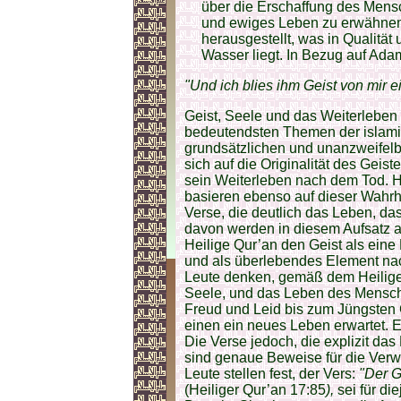
über die Erschaffung des Mens
und ewiges Leben zu erwähnen, 
herausgestellt, was in Qualitä
Wasser liegt. In Bezug auf Adam
"Und ich blies ihm Geist von mir ei
Geist, Seele und das Weiterlebe
bedeutendsten Themen der islamis
grundsätzlichen und unan­zweifel
sich auf die Originalität des Gei
sein Weiterle­ben nach dem Tod. 
basieren ebenso auf dieser Wahrhei
Verse, die deutlich das Leben, das
davon werden in diesem Aufsatz a
Heilige Qur’an den Geist als eine 
und als überlebendes Element na
Leute denken, gemäß dem Heilige
Seele, und das Leben des Mensch
Freud und Leid bis zum Jüngsten 
einen ein neues Leben erwartet. Er
Die Verse jedoch, die explizit da
sind genaue Beweise für die Verwe
Leute stellen fest, der Vers:
"Der G
(Heiliger Qur’an 17:85
),
sei für di