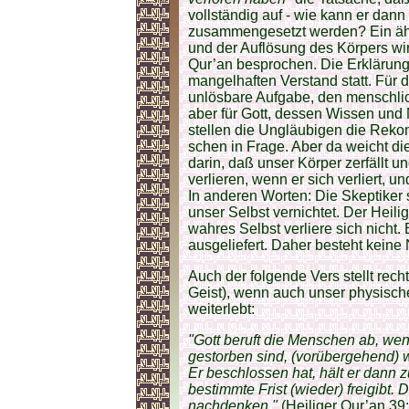
vollständig auf - wie kann er da
zusammengesetzt werden? Ein ähnl
und der Auflösung des Körpers wir
Qur’an besprochen. Die Erklärung 
mangelhaften Verstand statt. Für 
unlösbare Aufgabe, den menschli
aber für Gott, dessen Wissen und M
stellen die Ungläubigen die Reko
schen in Frage. Aber da weicht di
darin, daß unser Körper zerfällt u
verlieren, wenn er sich verliert, u
In anderen Worten: Die Skeptiker
unser Selbst vernichtet. Der Heili
wahres Selbst verliere sich nicht
ausgeliefert. Daher besteht keine
Auch der folgende Vers stellt rech
Geist), wenn auch unser physi­sc
weiterlebt:
"Gott beruft die Menschen ab, wenn
gestorben sind, (vorübergehend) 
Er beschlossen hat, hält er dann 
bestimmte Frist (wieder) freigibt. 
nachdenken."
(Heiliger Qur’an 39