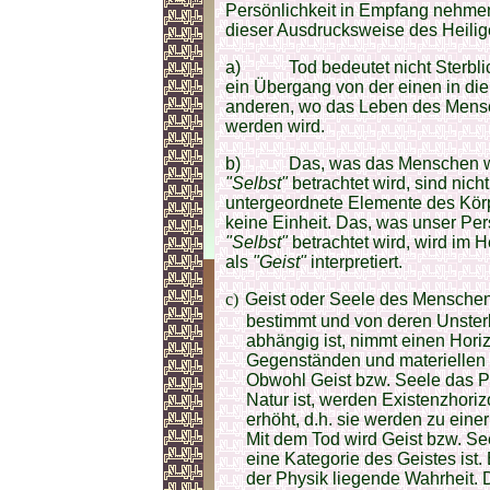
Persönlichkeit in Empfang nehmen.
dieser Ausdrucksweise des Heilig
a) Tod bedeutet nicht Sterblichk
ein Übergang von der einen in di
anderen, wo das Leben des Mensch
werden wird.
b) Das, was das Menschen wirkl
"Selbst"
betrachtet wird, sind nich
untergeordnete Elemente des Körpe
keine Einheit. Das, was unser Per
"Selbst"
betrachtet wird, wird im H
als
"Geist"
interpretiert.
c)
Geist oder Seele des Menschen,
bestimmt und von deren Unsterb
abhängig ist, nimmt einen Hori
Gegenständen und materiellen E
Obwohl Geist bzw. Seele das P
Natur ist, werden Existenzhoriz
erhöht, d.h. sie werden zu eine
Mit dem Tod wird Geist bzw. See
eine Kategorie des Geistes ist. 
der Physik liegende Wahrheit. 