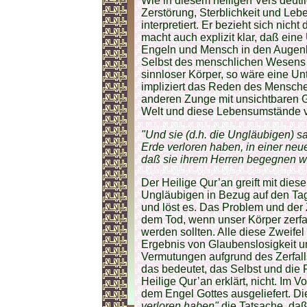
Wie in diesem heiligen Vers deutli
Zerstörung, Sterblich­keit und Leb
interpretiert. Er bezieht sich nich
macht auch explizit klar, daß ei
Engeln und Mensch in den Augenbl
Selbst des menschlichen Wesens g
sinnloser Körper, so wäre eine U
impliziert das Reden des Mensche
anderen Zunge mit unsichtbaren G
Welt und diese Lebens­umstände v
"Und sie (d.h. die Ungläubigen) sa
Erde verloren haben, in einer neu
daß sie ihrem Herren begegnen 
Der Heilige Qur’an greift mit die
Ungläubigen in Bezug auf den Ta
und löst es. Das Problem und der Z
dem Tod, wenn unser Körper zer­fal
werden sollten. Alle diese Zweif
Ergebnis von Glau­benslosigkeit 
Vermu­tungen aufgrund des Zerfall
das bedeutet, das Selbst und die 
Heilige Qur’an erklärt, nicht. Im V
dem Engel Gottes ausgeliefert. D
verloren haben"
die Tatsache, daß 