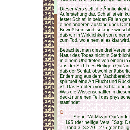
Dieser Vers stellt die Ähnlichkei
Auferstehung dar. Schlaf ist ein kur
fester Schlaf. In beiden Fällen ge
einen anderen Zustand über. Der 
Bewußtsein sind, solange wir schl
daß wir in Wirklichkeit von eine
zum Tod, wo einem alles klar wird
Betrachtet man diese drei Verse, s
Natur des Todes nicht in Sterblic
in einem Übertreten von einem in
aus der Sicht des Heiligen Qur’an 
daß der Schlaf, obwohl er äußerli
Entfernung aus dem Machtbereich d
spirituell eine Art Flucht und R
ist. Das Problem von Schlaf und T
Was die Wissenschaftler in dies
deckt nur einen Teil des physisch
stattfindet.
[1]
Siehe "Al-Mizan Qur’an-Inter
195 (der heilige Vers: "Sag: 
Band 3, S.270 - 275 (der heili