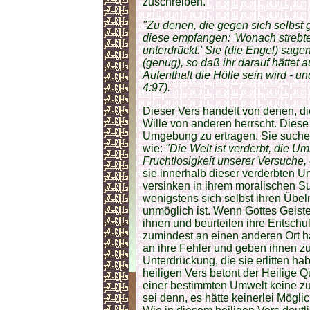
zuschreiben.
"Zu denen, die gegen sich selbst 
diese empfangen: 'Wonach strebte
unterdrückt.' Sie (die Engel) sage
(genug), so daß ihr darauf hättet
Aufenthalt die Hölle sein wird - u
4:97).
Dieser Vers handelt von denen, d
Wille von anderen herrscht. Diese 
Umgebung zu ertragen. Sie suche
wie:
"Die Welt ist verderbt, die U
Fruchtlosigkeit unserer Versuche,
sie innerhalb dieser verderbten
versinken in ihrem moralischen Su
wenigstens sich selbst ihren Übe
unmöglich ist. Wenn Gottes Geist
ihnen und beurteilen ihre Entschuld
zumindest an einen anderen Ort h
an ihre Fehler und geben ihnen zu
Unterdrückung, die sie erlitten hab
heiligen Vers betont der Heilige Q
einer bestimmten Umwelt keine zu 
sei denn, es hätte keinerlei Mögl