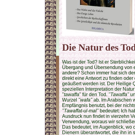
Die Natur des To
Was ist der Tod? Ist er Sterblich
Übergang und Übersendung von ei
andere? Schon immer hat sich der 
direkt eine Antwort zu finden od
geäußert werden ist. Der Heilige 
spe­ziellen Interpretation der Nat
"
tawaffa
" für den Tod.
"Tawaffa"
u
Wurzel
"wafa"
ab. Im Arabischen 
Empfängnis benutzt, bei der nicht
"Tawaffat-ul-mal"
bedeu­tet: Ich h
Ausdruck nun findet in vierzehn V
Verwen­dung, woraus wir schließen
Das bedeutet, im Augenblick, wo de
Dienern überantwortet, die ihn in 