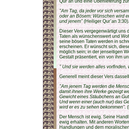
Qur’an und eine Überlieferung zur 
"Am Tag, da jeder vor sich versam
oder an Bösem: Wünschen wird er
und jenem"
(Heiliger Qur’an 3:30)
Dieser Vers vergegenwärtigt uns d
Taten als wünschenswert und Woh
seine bösen Taten werden in schre
erscheinen. Er wünscht sich, dies
möglich sein; in der jenseitigen W
Gestalt präsentiert, ein von ihm un
" Und sie werden alles vorfinden,
Generell meint dieser Vers dasse
"Am jenem Tag werden die Mensc
damit ihnen ihre Werke gezeigt w
Gewicht eines Stäubchens an Gut
Und wenn einer (auch nur) das G
wird er es zu sehen bekommen".
(
Der Mensch ist ewig. Seine Hand
ewig erhalten. Mit anderen Worten
Handlungen und dem moralischen V