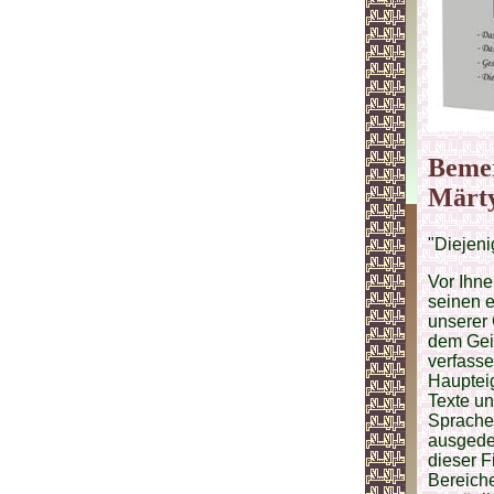
Bemer
Märty
"Diejeni
Vor Ihne
seinen 
unserer 
dem Gei
verfasse
Haupteig
Texte un
Sprache 
ausgedeh
dieser F
Bereiche