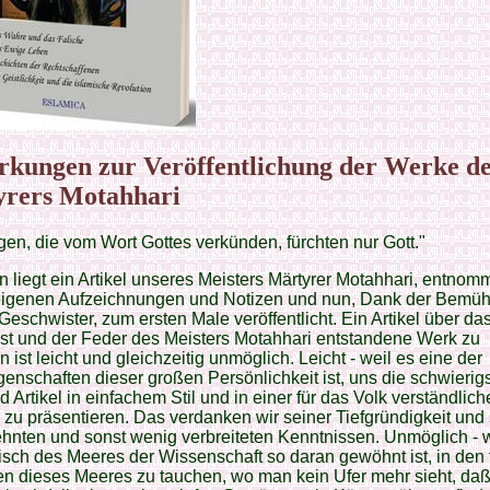
kungen zur Veröffentlichung der Werke de
rers Motahhari
gen, die vom Wort Gottes verkünden, fürchten nur Gott."
n liegt ein Artikel unseres Meisters Märtyrer Motahhari, entno
eigenen Aufzeichnungen und Notizen und nun, Dank der Bemü
Geschwister, zum ersten Male veröffentlicht. Ein Artikel über da
st und der Feder des Meisters Motahhari entstandene Werk zu
n ist leicht und gleichzeitig unmöglich. Leicht - weil es eine der
enschaften dieser großen Persönlichkeit ist, uns die schwierig
d Artikel in einfachem Stil und in einer für das Volk verständlic
zu präsentieren. Das verdanken wir seiner Tiefgründigkeit und
nten und sonst wenig verbreiteten Kenntnissen. Unmöglich - w
isch des Meeres der Wissenschaft so daran gewöhnt ist, in den t
n dieses Meeres zu tauchen, wo man kein Ufer mehr sieht, daß