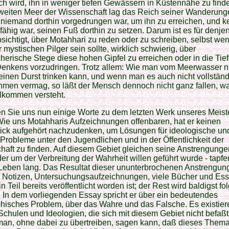
h wird, ihn in weniger tiefen Gewässern in Küstennähe zu finde
weiten Meer der Wissenschaft lag das Reich seiner Wanderung
ß niemand dorthin vorgedrungen war, um ihn zu erreichen, und k
ähig war, seinen Fuß dorthin zu setzen. Darum ist es für denje
sichtigt, über Motahhari zu reden oder zu schreiben, selbst wen
r mystischen Pilger sein sollte, wirklich schwierig, über
herische Stege diese hohen Gipfel zu erreichen oder in die Tie
Denkens vorzudringen. Trotz allem: Wie man vom Meerwasser n
inen Durst trinken kann, und wenn man es auch nicht vollständ
men vermag, so läßt der Mensch dennoch nicht ganz fallen, wa
llkommen versteht.
n Sie uns nun einige Worte zu dem letzten Werk unseres Meist
ie uns Motahharis Aufzeichnungen offenbaren, hat er keinen
ick aufgehört nachzudenken, um Lösungen für ideologische un
 Probleme unter den Jugendlichen und in der Öffentlichkeit der
haft zu finden. Auf diesem Gebiet gleichen seine Anstrengung
er um der Verbreitung der Wahrheit willen geführt wurde - tapfer
Leben lang. Das Resultat dieser ununterbrochenen Anstrengun
e Notizen, Untersuchungsaufzeichnungen, viele Bücher und Ess
n Teil bereits veröffentlicht worden ist; der Rest wird baldigst fo
l. In dem vorliegenden Essay spricht er über ein bedeutendes
hisches Problem, über das Wahre und das Falsche. Es existier
chulen und Ideologien, die sich mit diesem Gebiet nicht befaßt
man, ohne dabei zu übertreiben, sagen kann, daß dieses Thema