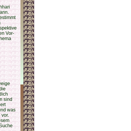
hhari
kann.
bestimmt
h
spektive
en Vor-
 Thema
weige
die
lich
n sind
ert
 und was
 vor.
iesem
 Suche