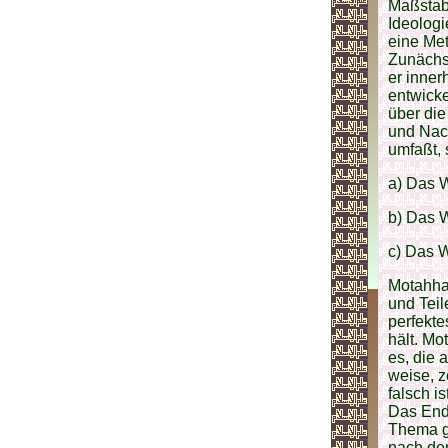
Maßstab 
Ideolog
eine Met
Zunächst
er inner
entwicke
über die
und Nach
umfaßt, 
a) Das 
b) Das 
c) Das 
Motahhar
und Teile
perfekte
hält. Mo
es, die 
weise, z
falsch i
Das Ende
Thema ge
nach dem