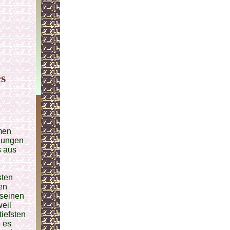
s
mmen
hungen
s aus
sten
hen
 seinen
eil
iefsten
 es