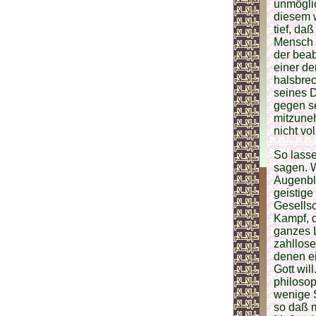
unmöglic
diesem 
tief, da
Mensch f
der beab
einer de
halsbrec
seines 
gegen se
mitzuneh
nicht vo
So lasse
sagen. W
Augenbl
geistige
Gesellsc
Kampf, d
ganzes 
zahllos
denen ei
Gott wil
philosop
wenige S
so daß 