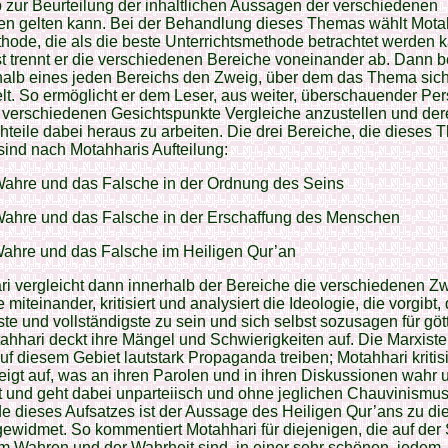
zur Beurteilung der inhaltlichen Aussagen der verschiedenen
ien gelten kann. Bei der Behandlung dieses Themas wählt Mota
hode, die als die beste Unterrichtsmethode betrachtet werden 
 trennt er die verschiedenen Bereiche voneinander ab. Dann 
halb eines jeden Bereichs den Zweig, über dem das Thema sic
lt. So ermöglicht er dem Leser, aus weiter, überschauender Per
 verschiedenen Gesichtspunkte Vergleiche anzustellen und der
teile dabei heraus zu arbeiten. Die drei Bereiche, die dieses
sind nach Motahharis Aufteilung:
Wahre und das Falsche in der Ordnung des Seins
Wahre und das Falsche in der Erschaffung des Menschen
Wahre und das Falsche im Heiligen Qur’an
i vergleicht dann innerhalb der Bereiche die verschiedenen Z
 miteinander, kritisiert und analysiert die Ideologie, die vorgibt, 
ste und vollständigste zu sein und sich selbst sozusagen für gött
tahhari deckt ihre Mängel und Schwierigkeiten auf. Die Marxiste
auf diesem Gebiet lautstark Propaganda treiben; Motahhari kritisi
eigt auf, was an ihren Parolen und in ihren Diskussionen wahr
st und geht dabei unparteiisch und ohne jeglichen Chauvinismus
 dieses Aufsatzes ist der Aussage des Heiligen Qur’ans zu d
widmet. So kommentiert Motahhari für diejenigen, die auf der
 Wahren und der Wahrheit sind, in einer sehr schönen, jedem