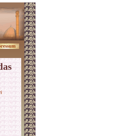
ressum
das
i