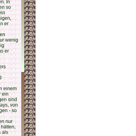
n. In
en so
ein
nigen,
n er
fen
ur wenig
ig
s er
ers
d
en einem
 ein
gen sind
ays, von
lgen - so
en nur
 hätten,
 als