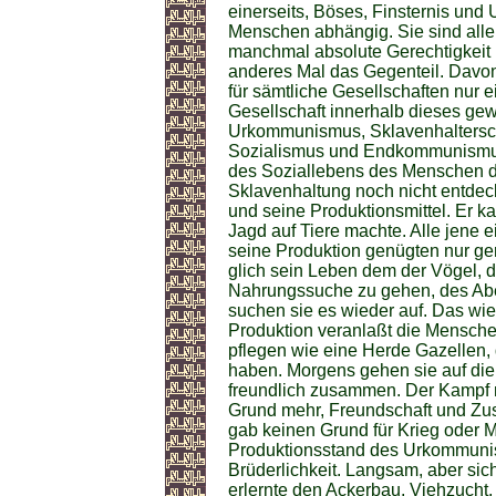
einerseits, Böses, Finsternis und
Menschen abhängig. Sie sind alle
manchmal absolute Gerechtigkeit u
anderes Mal das Gegenteil. Davo
für sämtliche Gesellschaften nur 
Gesellschaft innerhalb dieses ge
Urkommunismus, Sklavenhalterscha
Sozialismus und Endkommunismus
des Soziallebens des Menschen dar
Sklavenhaltung noch nicht entdeckt
und seine Produktionsmittel. Er kan
Jagd auf Tiere machte. Alle jene 
seine Produktion genügten nur ge
glich sein Leben dem der Vögel, d
Nahrungssuche zu gehen, des Abe
suchen sie es wieder auf. Das wied
Produktion veranlaßt die Mensch
pflegen wie eine Herde Gazellen,
haben. Morgens gehen sie auf die
freundlich zusammen. Der Kampf m
Grund mehr, Freundschaft und Zu
gab keinen Grund für Krieg oder M
Produktionsstand des Urkommunism
Brüderlichkeit. Langsam, aber sic
erlernte den Ackerbau, Viehzucht, 