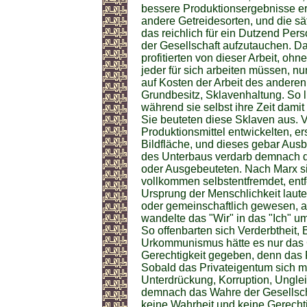
bessere Produktionsergebnisse er
andere Getreidesorten, und die sä
das reichlich für ein Dutzend Pe
der Gesellschaft aufzutauchen. Da
profitierten von dieser Arbeit, ohn
jeder für sich arbeiten müssen, nu
auf Kosten der Arbeit des anderen
Grundbesitz, Sklavenhaltung. So l
während sie selbst ihre Zeit damit
Sie beuteten diese Sklaven aus. V
Produktionsmittel entwickelten, e
Bildfläche, und dieses gebar Aus
des Unterbaus verdarb demnach 
oder Ausgebeuteten. Nach Marx si
vollkommen selbstentfremdet, entf
Ursprung der Menschlichkeit lautet
oder gemeinschaftlich gewesen, a
wandelte das "Wir" in das "Ich" u
So offenbarten sich Verderbtheit,
Urkommunismus hätte es nur das G
Gerechtigkeit gegeben, denn das 
Sobald das Privateigentum sich ma
Unterdrückung, Korruption, Ungle
demnach das Wahre der Gesellscha
keine Wahrheit und keine Gerechti