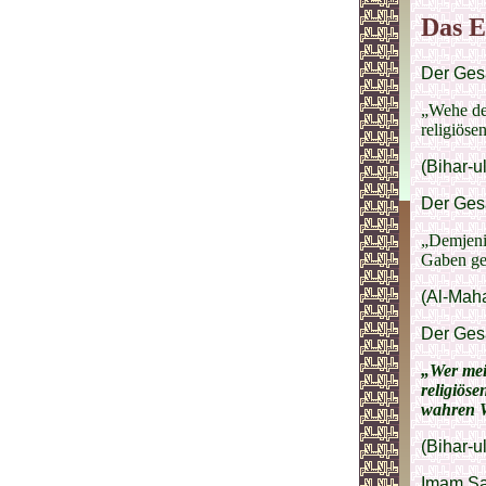
Das E
Der Gesa
„Wehe de
religiöse
(Bihar-u
Der Gesa
„Demjenig
Gaben gen
(Al-Maha
Der Gesa
„Wer mei
religiös
wahren W
(Bihar-u
Imam Sad