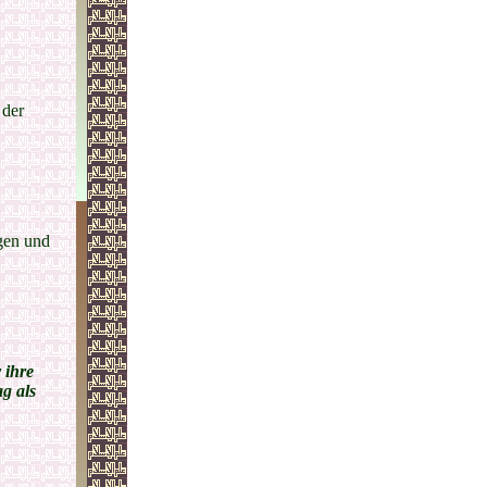
 der
ngen und
 ihre
g als