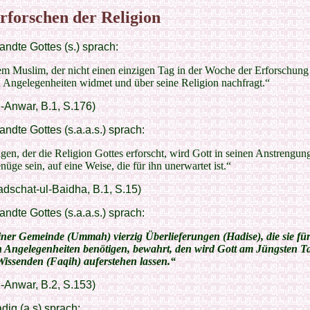
rforschen der Religion
ndte Gottes (s.) sprach:
m Muslim, der nicht einen einzigen Tag in der Woche der Erforschung
n Angelegenheiten widmet und über seine Religion nachfragt.“
l-Anwar, B.1, S.176)
ndte Gottes (s.a.a.s.) sprach:
en, der die Religion Gottes erforscht, wird Gott in seinen Anstrengu
üge sein, auf eine Weise, die für ihn unerwartet ist.“
dschat-ul-Baidha, B.1, S.15)
ndte Gottes (s.a.a.s.) sprach:
ner Gemeinde (Ummah) vierzig Überlieferungen (Hadise), die sie für
en Angelegenheiten benötigen, bewahrt, den wird Gott am Jüngsten Ta
issenden (Faqih) auferstehen lassen.“
l-Anwar, B.2, S.153)
iq (a.s) sprach: