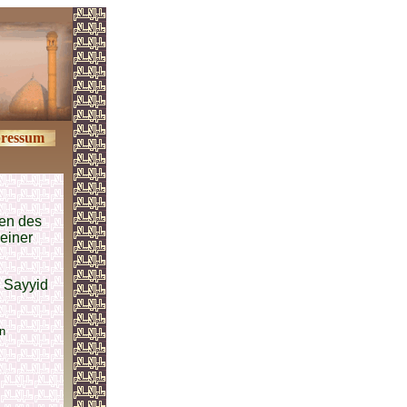
ressum
en des
einer
 Sayyid
n