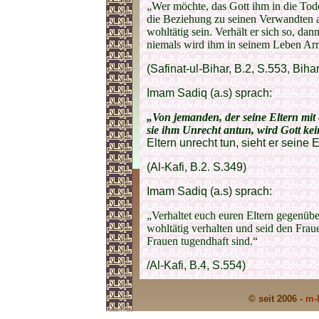
„Wer möchte, das Gott ihm in die Todes
die Beziehung zu seinen Verwandten a
wohltätig sein. Verhält er sich so, da
niemals wird ihm in seinem Leben A
(Safinat-ul-Bihar, B.2, S.553, Biha
Imam Sadiq (a.s) sprach:
„Von jemanden, der seine Eltern mit
sie ihm Unrecht antun, wird Gott ke
Eltern unrecht tun, sieht er seine 
(Al-Kafi, B.2. S.349)
Imam Sadiq (a.s) sprach:
„Verhaltet euch euren Eltern gegenübe
wohltätig verhalten und seid den Frau
Frauen tugendhaft sind.“
/Al-Kafi, B.4, S.554)
© seit 2006 -
m-