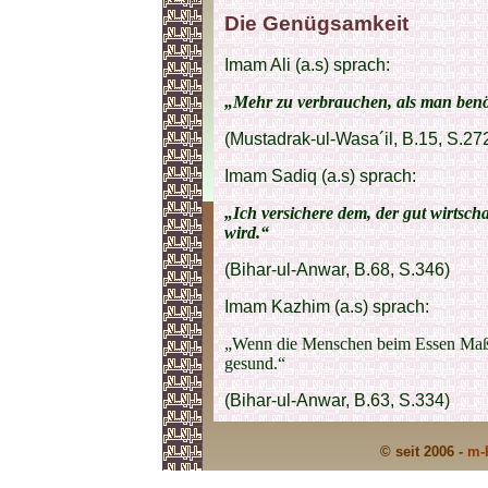
Die Genügsamkeit
Imam Ali (a.s) sprach:
„Mehr zu verbrauchen, als man benö
(Mustadrak-ul-Wasa´il, B.15, S.27
Imam Sadiq (a.s) sprach:
„Ich versichere dem, der gut wirtsch
wird.“
(Bihar-ul-Anwar, B.68, S.346)
Imam Kazhim (a.s) sprach:
„Wenn die Menschen beim Essen Maß h
gesund.“
(Bihar-ul-Anwar, B.63, S.334)
© seit 2006 -
m-