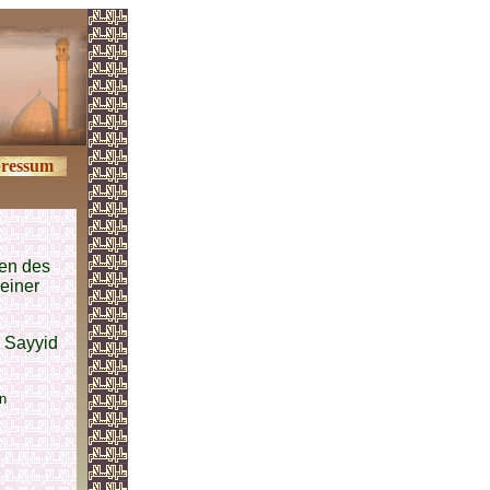
ressum
en des
einer
 Sayyid
n