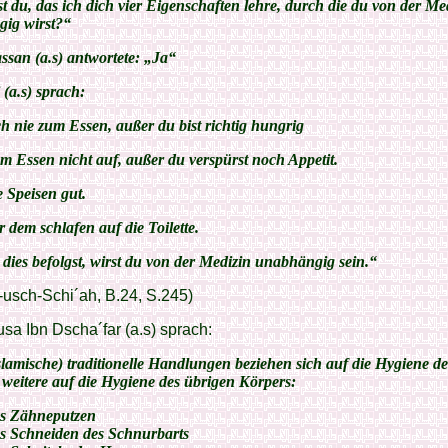
 du, das ich dich vier Eigenschaften lehre, durch die du von der Me
ig wirst?“
san (a.s) antwortete: „Ja“
(a.s) sprach:
ch nie zum Essen, außer du bist richtig hungrig
m Essen nicht auf, außer du verspürst noch Appetit.
 Speisen gut.
 dem schlafen auf die Toilette.
dies befolgst, wirst du von der Medizin unabhängig sein.“
-usch-Schi´ah, B.24, S.245)
a Ibn Dscha´far (a.s) sprach:
slamische) traditionelle Handlungen beziehen sich auf die Hygiene d
 weitere auf die Hygiene des übrigen Körpers:
s Zähneputzen
s Schneiden des Schnurbarts