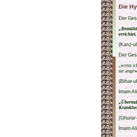
Die H
Der Gesa
„Bemüht 
errichtet
(Kanz-u
Der Gesa
„wenn ich
sie angew
(Bihar-u
Imam Ali
„Übermäßi
Krankhei
(Ghurar-
Imam Ali