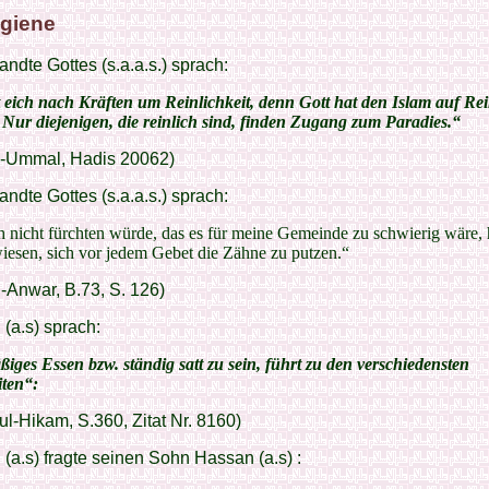
ygiene
ndte Gottes (s.a.a.s.) sprach:
eich nach Kräften um Reinlichkeit, denn Gott hat den Islam auf Rei
. Nur diejenigen, die reinlich sind, finden Zugang zum Paradies.“
l-Ummal, Hadis 20062)
ndte Gottes (s.a.a.s.) sprach:
 nicht fürchten würde, das es für meine Gemeinde zu schwierig wäre, h
iesen, sich vor jedem Gebet die Zähne zu putzen.“
l-Anwar, B.73, S. 126)
 (a.s) sprach:
ges Essen bzw. ständig satt zu sein, führt zu den verschiedensten
ten“:
ul-Hikam, S.360, Zitat Nr. 8160)
 (a.s) fragte seinen Sohn Hassan (a.s) :