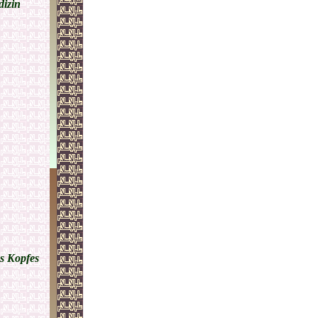
dizin
es Kopfes