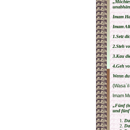
„Möchtest
unabhäng
Imam Has
Imam Ali 
1.Setz di
2.Steh vo
3.Kau die
4.Geh vor
Wenn du 
(Wasa´il
Imam Mus
„Fünf (i
und fünf
Da
Da