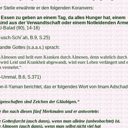
r Stelle erwähnte er den folgenden Koranvers:
 Essen zu geben an einem Tag, da alles Hunger hat, einem
ind aus der Verwandtschaft oder einem Notleidenden Arme
l-Balad (90), 14-16)
-usch-Schi´ah, B.9, S.25)
ndte Gottes (s.a.a.s.) sprach:
 Almosen und heilt eure Kranken durch Almosen, denn wahrlich durch 
wird Leid und Krankheit abgewandt, wird euer Leben verlängert und 
n vermehrt.“
l-Ummal, B.6, S.371)
n-il-Yaman berichtet, das er folgendes Wort von Imam Adschad 
genschaften sind Zeichen der Gläubigen.“
te ihn nach diesen fünf Merkmalen und er antwortete:
e Gottesfurcht (auch dann), wenn man alleine (unbeobachtet) ist.
e Almosen (auch dann), wenn man selbst nicht viel hat