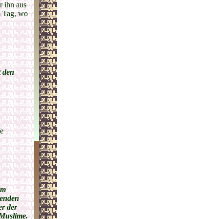
r ihn aus
m Tag, wo
t den
fe
em
henden
er der
 Muslime.