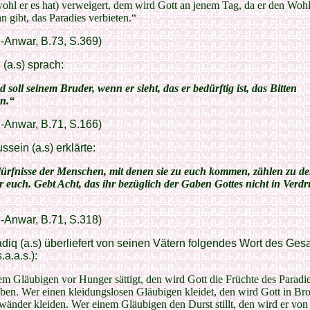
ohl er es hat) verweigert, dem wird Gott an jenem Tag, da er den Wohl
n gibt, das Paradies verbieten.“
l-Anwar, B.73, S.369)
 (a.s) sprach:
soll seinem Bruder, wenn er sieht, das er bedürftig ist, das Bitten
n.“
l-Anwar, B.71, S.166)
sein (a.s) erklärte:
ürfnisse der Menschen, mit denen sie zu euch kommen, zählen zu d
r euch. Gebt Acht, das ihr bezüglich der Gaben Gottes nicht in Verdr
l-Anwar, B.71, S.318)
iq (a.s) überliefert von seinen Vätern folgendes Wort des Ges
.a.a.s.):
m Gläubigen vor Hunger sättigt, den wird Gott die Früchte des Paradie
ben. Wer einen kleidungslosen Gläubigen kleidet, den wird Gott in Br
änder kleiden. Wer einem Gläubigen den Durst stillt, den wird er vo