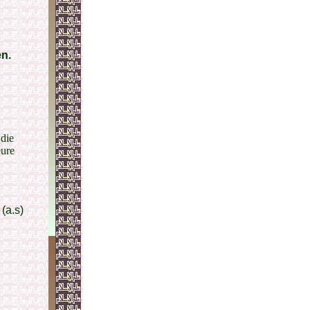
n.
die
eure
(a.s)