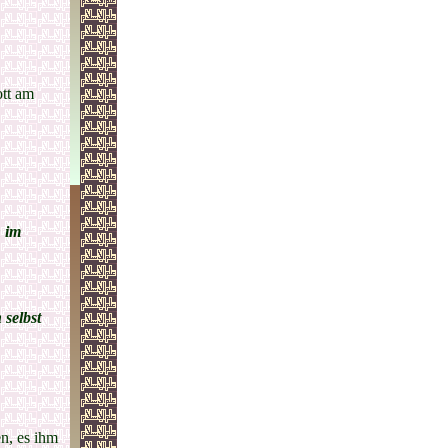
ott am
n im
 selbst
n, es ihm