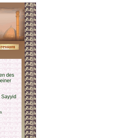
ressum
en des
einer
 Sayyid
n