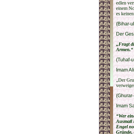
edlen ver
einem Not
es keinen
(Bihar-u
Der Gesa
„Fragt d
Armen.“
(Tuhaf-u
Imam Ali
„Der Grun
verweiger
(Ghurar-
Imam Sad
“Wer eine
Ausmaß b
Engel no
Gründe, 