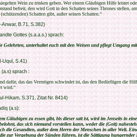
siegelten Wein zu trinken geben. Wer einem Gläubigen Hilfe leistet ode
stand befreit, den wird Gott in den Schatten seines Thrones stellen, a
 (schützenden) Schatten gibt, außer seinen Schatten.“
l-Anwar, B.71, S.382)
ndte Gottes (s.a.a.s.) sprach:
ie Gelehrten, unterhaltet euch mit den Weisen und pflegt Umgang mi
l-Uqul, S.41)
 (a.s) sprach :
d dafür, das das Vermögen schwindet ist, das den Bedürftigen die Hil
t wird.“
ul-Hikam, S.371, Zitat Nr. 8414)
iq (a.s):
m Gläubigen zu essen gibt, bis dieser satt ist, wird im Jenseits in ein
elohnt, das sich niemand vorstellen kann, weder die (Gott) naheste
ch die Gesandten, außer dem Herrn der Menschen in aller Welt. Ein
die zur Vergebung der Sünden führen, ist die Sättigung hungernder