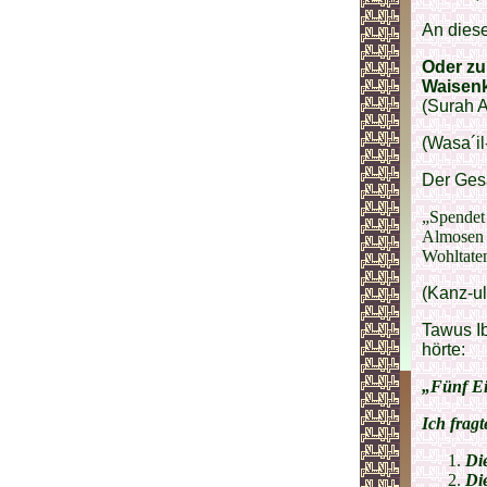
An diese
Oder zu
Waisenk
(Surah A
(Wasa´il
Der Gesa
„Spendet
Almosen 
Wohltate
(Kanz-u
Tawus Ib
hörte:
„Fünf Ei
Ich frag
Di
Di