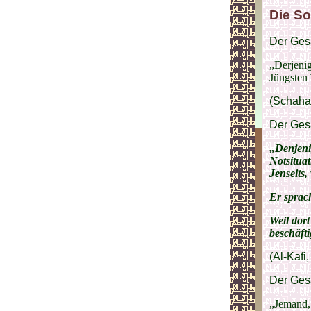
Die So
Der Gesa
„Derjenig
Jüngsten 
(Schaha
Der Gesa
„Denjenig
Notsituat
Jenseits,
Er sprac
Weil dort
beschäfti
(Al-Kafi,
Der Gesa
„Jemand,