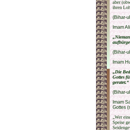
aber (obw
ihren Loh
(Bihar-u
Imam Ali
„Niemand 
aufbürge
(Bihar-u
Imam Hus
„Die Bed
Gottes fü
geratet.“
(Bihar-u
Imam Sad
Gottes (s
„Wer eine
Speise ge
Seidengew