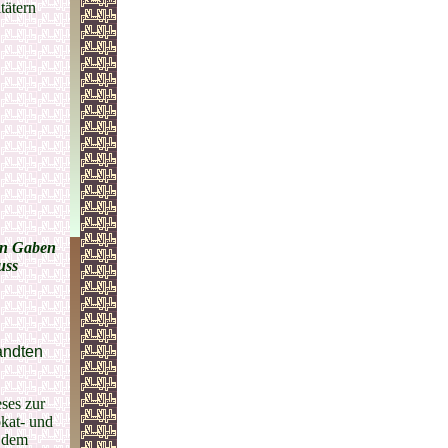
tätern
en Gaben
uss
andten
ses zur
okat- und
n dem