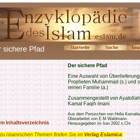
 sichere Pfad
Startseite
Suche
Imp
Der sichere Pfad
Eine Auswahl von Überlieferung
Propheten Muhammad (s.) und s
reinen Familie (a.)
Zusammengestellt von Ayatollah
Kamal Faqih Imani
Aus dem Persischen von Hella Kamalia
Überarbeitet von E.M.Waldmann
m Inhaltsverzeichnis
Herausgegeben im Iran 2002 n.Chr.
zu islamischen Themen finden Sie im
Verlag Eslamica
.