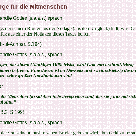
rge für die Mitmenschen
ndte Gottes (s.a.a.s.) sprach:
e, der seinem Bruder aus der Notlage (aus dem Unglück) hilft, wird G
Tag aus einer der Notlagen dieses Tages helfen.“
b-ul-Achbar, S.194)
ndte Gottes (s.a.a.s.) sprach:
en, der einem Gläubigen Hilfe leistet, wird Gott von dreiundsiebzig
ionen befreien. Eine davon ist im Diesseits und zweiundsiebzig davo
 wo seine großen Notsituationen sind.
h:
 die Menschen (in solchen Schwierigkeiten sind, das sie ) nur mit sich
gt sind.“
 B.2, S.199)
ndte Gottes (s.a.a.s.) sprach:
 der von seinem muslimischen Bruder gebeten wird, ihm Geld zu borge