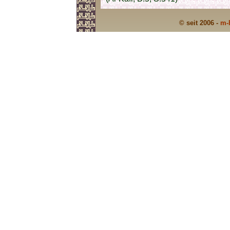
© seit 2006 -
m-