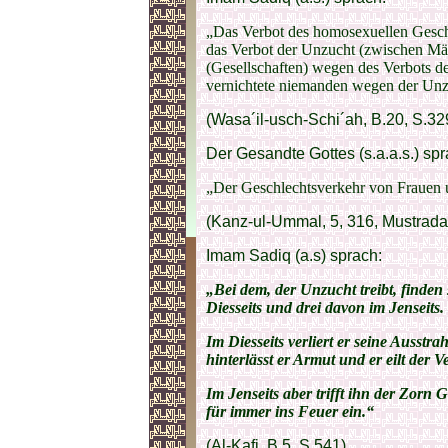
„Das Verbot des homosexuellen Geschl
das Verbot der Unzucht (zwischen Mä
(Gesellschaften) wegen des Verbots d
vernichtete niemanden wegen der Unz
(Wasa´il-usch-Schi´ah, B.20, S.32
Der Gesandte Gottes (s.a.a.s.) spr
„Der Geschlechtsverkehr von Frauen u
(Kanz-ul-Ummal, 5, 316, Mustradak
Imam Sadiq (a.s) sprach:
„Bei dem, der Unzucht treibt, finden
Diesseits und drei davon im Jenseits.
Im Diesseits verliert er seine Ausstr
hinterlässt er Armut und er eilt der 
Im Jenseits aber trifft ihn der Zorn
für immer ins Feuer ein.“
(Al-Kafi, B.5, S.541)