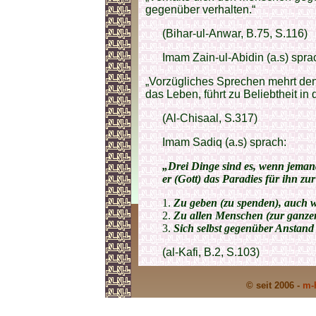
gegenüber verhalten.“
(Bihar-ul-Anwar, B.75, S.116)
Imam Zain-ul-Abidin (a.s) spra
„Vorzügliches Sprechen mehrt den
das Leben, führt zu Beliebtheit in
(Al-Chisaal, S.317)
Imam Sadiq (a.s) sprach:
„Drei Dinge sind es, wenn jeman
er (Gott) das Paradies für ihn zur
Zu geben (zu spenden), auch 
Zu allen Menschen (zur ganzen
Sich selbst gegenüber Anstand 
(al-Kafi, B.2, S.103)
© seit 2006 -
m-