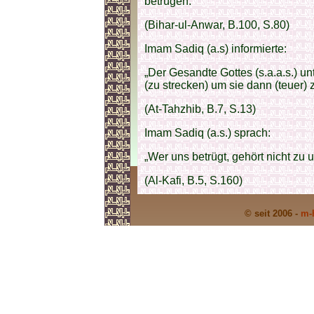
betrügen.“
(Bihar-ul-Anwar, B.100, S.80)
Imam Sadiq (a.s) informierte:
„Der Gesandte Gottes (s.a.a.s.) u
(zu strecken) um sie dann (teuer) 
(At-Tahzhib, B.7, S.13)
Imam Sadiq (a.s.) sprach:
„Wer uns betrügt, gehört nicht zu u
(Al-Kafi, B.5, S.160)
© seit 2006 -
m-