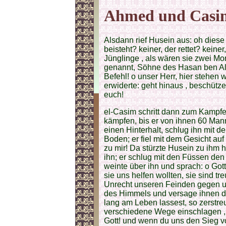
Ahmed und Casi
Alsdann rief Husein aus: oh diese O
beisteht? keiner, der rettet? keine
Jünglinge , als wären sie zwei M
genannt, Söhne des Hasan ben Ali 
Befehl! o unser Herr, hier stehen wi
erwiderte: geht hinaus , beschütz
euch!
el-Casim schritt dann zum Kampfe, 
kämpfen, bis er von ihnen 60 Mann 
einen Hinterhalt, schlug ihn mit 
Boden; er fiel mit dem Gesicht auf
zu mir! Da stürzte Husein zu ihm hi
ihn; er schlug mit den Füssen den
weinte über ihn und sprach: o Gott
sie uns helfen wollten, sie sind 
Unrecht unseren Feinden gegen un
des Himmels und versage ihnen d
lang am Leben lassest, so zerstre
verschiedene Wege einschlagen , 
Gott! und wenn du uns den Sieg vo