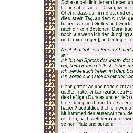
Schatze bei dir in jenem Leben u
Dann sah er auf el-Casim, weinte 
Oheim, dass du ihn riefest und er d
dies ist ein Tag, an dem wir viel
haben, wir sind Gottes und werden
nach dir kein Bestehen. Dann trug 
noch, als wenn ich den Jüngling s
und Linien zogen], und er legte ih
Nach ihm trat sein Bruder Ahmed z
an:
Ich bin ein Spross des Imam, des 
wir, beim Hause Gottes! stehen 
Ich werde euch treffen mit dem Sch
ich werde euch stoßen mit der Lanz
Dann griff er an und hörte nicht 
getötet hatte; er kam zurück zu H
des heftigen Durstes und er rief: 
Durst bringt mich um. Er erwiderte
haben? geduldige dich ein wenig, v
Muhammed den auserwählten, der 
reichen, nach welchem du nie wied
seinen Platz und sprach: