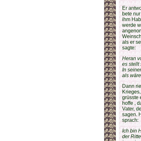
Er antwo
bete nur
ihm Habi
werde we
angenom
Weinsche
als er s
sagte:
Heran vo
es stell
In seine
als wäre
Dann ri
Krieges,
grüsste 
hoffe , 
Vater, d
sagen. 
sprach:
Ich bin 
der Ritt