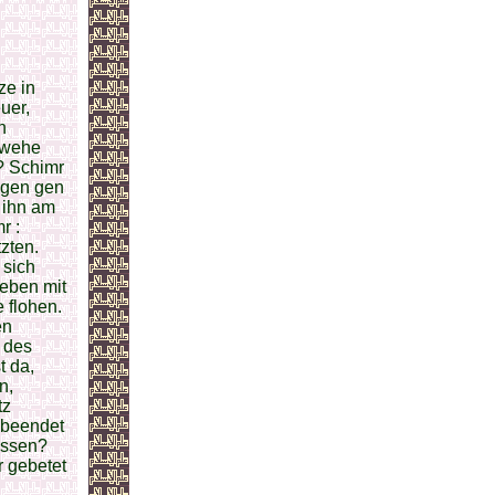
ze in
uer,
h
: wehe
? Schimr
ugen gen
 ihn am
r :
tzten.
 sich
ieben mit
 flohen.
en
r des
t da,
n,
tz
f beendet
gessen?
r gebetet