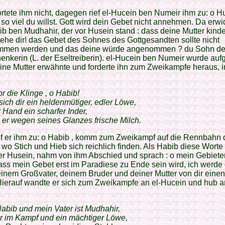
rtete ihm nicht, dagegen rief el-Hucein ben Numeir ihm zu: o H
 so viel du willst. Gott wird dein Gebet nicht annehmen. Da erwi
b ben Mudhahir, der vor Husein stand : dass deine Mutter kinde
he dir! das Gebet des Sohnes des Gottgesandten sollte nicht
men werden und das deine würde angenommen ? du Sohn de
nkerin (L. der Eseltreiberin). el-Hucein ben Numeir wurde auf
eine Mutter erwähnte und forderte ihn zum Zweikampfe heraus, 
r die Klinge , o Habib!
t sich dir ein heldenmütiger, edler Löwe,
r Hand ein scharfer Inder,
 er wegen seines Glanzes frische Milch.
ef er ihm zu: o Habib , komm zum Zweikampf auf die Rennbahn 
 wo Stich und Hieb sich reichlich finden. Als Habib diese Worte 
er Husein, nahm von ihm Abschied und sprach : o mein Gebieter 
dass mein Gebet erst im Paradiese zu Ende sein wird, ich werd
einem Großvater, deinem Bruder und deiner Mutter von dir eine
Hierauf wandte er sich zum Zweikampfe an el-Hucein und hub 
Habib und mein Vater ist Mudhahir,
er im Kampf und ein mächtiger Löwe,