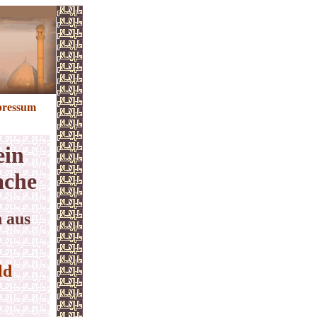
ressum
ein
ache
 aus
ld