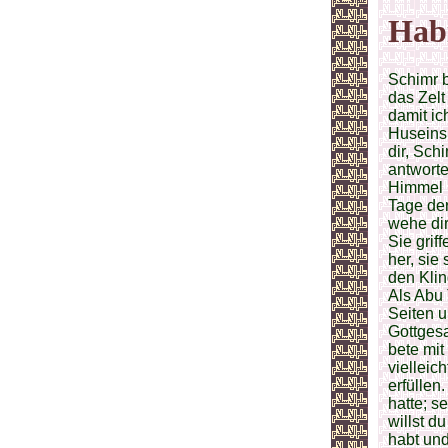
Hab
Schimr b
das Zelt
damit ic
Huseins 
dir, Sch
antworte
Himmel u
Tage der
wehe dir
Sie grif
her, sie
den Klin
Als Abu
Seiten u
Gottgesa
bete mit
vielleic
erfüllen
hatte; s
willst d
habt un