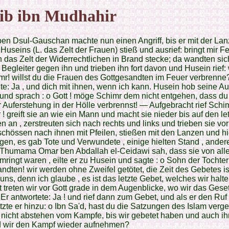
ib ibn Mudhahir
en Dsul-Gauschan machte nun einen Angriff, bis er mit der Lan
 Huseins (L. das Zelt der Frauen) stieß und ausrief: bringt mir Fe
h das Zelt der Widerrechtlichen in Brand stecke; da wandten sic
Begleiter gegen ihn und trieben ihn fort davon und Husein rief
imr! willst du die Frauen des Gottgesandten im Feuer verbrenne
te: Ja , und dich mit ihnen, wenn ich kann. Husein hob seine A
nd sprach : o Gott ! möge Schimr dem nicht entgehen, dass du
 Auferstehung in der Hölle verbrennst! — Aufgebracht rief Schim
 ! greift sie an wie ein Mann und macht sie nieder bis auf den le
fen an , zerstreuten sich nach rechts und links und trieben sie vor
 schössen nach ihnen mit Pfeilen, stießen mit den Lanzen und h
gen, es gab Tote und Verwundete , einige hielten Stand , andere
 Thumama Omar ben Abdallah el-Ceidawi sah, dass sie von all
mringt waren , eilte er zu Husein und sagte : o Sohn der Tochte
ndten! wir werden ohne Zweifel getötet, die Zeit des Gebetes is
 uns, denn ich glaube , es ist das letzte Gebet, welches wir halte
ht treten wir vor Gott grade in dem Augenblicke, wo wir das Gese
. Er antwortete: Ja ! und rief dann zum Gebet, und als er den Ru
etzte er hinzu: o Ibn Sa'd, hast du die Satzungen des Islam ver
u nicht abstehen vom Kampfe, bis wir gebetet haben und auch ih
d wir den Kampf wieder aufnehmen?