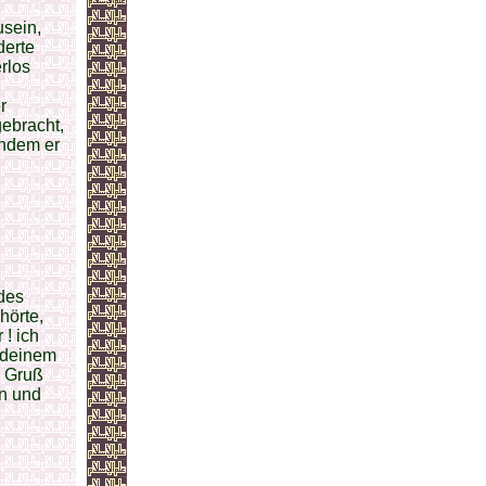
usein,
derte
rlos
r
gebracht,
indem er
des
hörte,
! ich
e deinem
n Gruß
an und