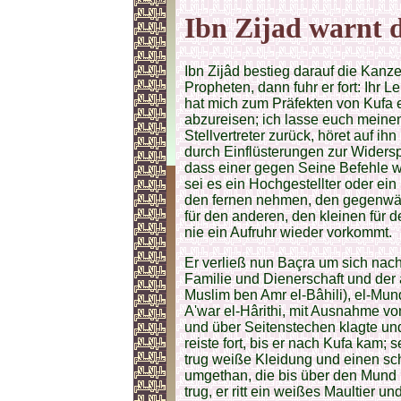
Ibn Zijad warnt 
Ibn Zijâd bestieg darauf die Kanze
Propheten, dann fuhr er fort: Ihr 
hat mich zum Präfekten von Kufa 
abzureisen; ich lasse euch meine
Stellvertreter zurück, höret auf i
durch Einflüsterungen zur Widerspe
dass einer gegen Seine Befehle wid
sei es ein Hochgestellter oder ei
den fernen nehmen, den gegenwär
für den anderen, den kleinen für 
nie ein Aufruhr wieder vorkommt.
Er verließ nun Baçra um sich nach
Familie und Dienerschaft und der
Muslim ben Amr el-Bâhili), el-Mund
A'war el-Hârithi, mit Ausnahme von
und über Seitenstechen klagte und 
reiste fort, bis er nach Kufa kam; 
trug weiße Kleidung und einen sc
umgethan, die bis über den Mund r
trug, er ritt ein weißes Maultier 