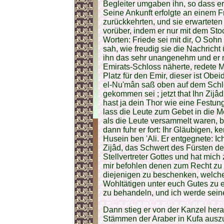
Begleiter umgaben ihn, so dass er
Seine Ankunft erfolgte an einem Fr
zurückkehrten, und sie erwarteten
vorüber, indem er nur mit dem Sto
Worten: Friede sei mit dir, O Sohn
sah, wie freudig sie die Nachrich
ihn das sehr unangenehm und er 
Emirats-Schloss näherte, redete M
Platz für den Emir, dieser ist Obei
el-Nu'mân saß oben auf dem Schlo
gekommen sei ; jetzt that Ihn Zijâ
hast ja dein Thor wie eine Festun
lass die Leute zum Gebet in die
als die Leute versammelt waren, be
dann fuhr er fort: Ihr Gläubigen, ke
Husein ben 'Ali. Er entgegnete: I
Zijâd, das Schwert des Fürsten de
Stellvertreter Gottes und hat mich
mir befohlen denen zum Recht zu 
diejenigen zu beschenken, welche
Wohltätigen unter euch Gutes zu 
zu behandeln, und ich werde sein
Dann stieg er von der Kanzel hera
Stämmen der Araber in Kufa auszu