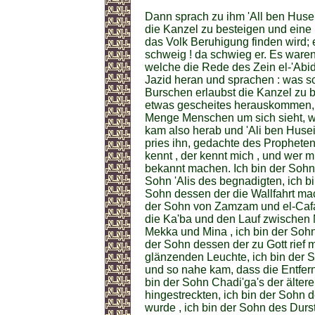
Dann sprach zu ihm 'All ben Husein
die Kanzel zu besteigen und eine
das Volk Beruhigung finden wird; e
schweig ! da schwieg er. Es ware
welche die Rede des Zein el-'Abid
Jazid heran und sprachen : was s
Burschen erlaubst die Kanzel zu 
etwas gescheites herauskommen, 
Menge Menschen um sich sieht, wi
kam also herab und 'Ali ben Husein
pries ihn, gedachte des Propheten 
kennt , der kennt mich , und wer m
bekannt machen. Ich bin der Soh
Sohn 'Alis des begnadigten, ich bi
Sohn dessen der die Wallfahrt ma
der Sohn von Zamzam und el-Cafa
die Ka'ba und den Lauf zwischen 
Mekka und Mina , ich bin der Sohn 
der Sohn dessen der zu Gott rief m
glänzenden Leuchte, ich bin der S
und so nahe kam, dass die Entfer
bin der Sohn Chadi'ga's der ältere
hingestreckten, ich bin der Sohn
wurde , ich bin der Sohn des Durst