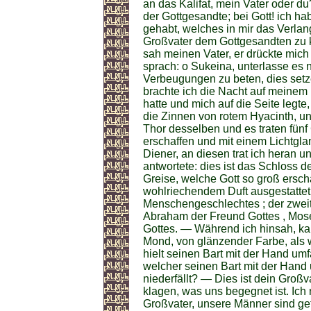
an das Kalifat, mein Vater oder d
der Gottgesandte; bei Gott! ich h
gehabt, welches in mir das Verla
Großvater dem Gottgesandten zu
sah meinen Vater, er drückte mich 
sprach: o Sukeina, unterlasse es 
Verbeugungen zu beten, dies setz
brachte ich die Nacht auf meinem 
hatte und mich auf die Seite legte
die Zinnen von rotem Hyacinth, und
Thor desselben und es traten fünf
erschaffen und mit einem Lichtgla
Diener, an diesen trat ich heran u
antwortete: dies ist das Schloss 
Greise, welche Gott so groß ersch
wohlriechendem Duft ausgestattet 
Menschengeschlechtes ; der zweit
Abraham der Freund Gottes , Mose
Gottes. — Während ich hinsah, ka
Mond, von glänzender Farbe, als w
hielt seinen Bart mit der Hand umfa
welcher seinen Bart mit der Hand u
niederfällt? — Dies ist dein Großv
klagen, was uns begegnet ist. Ich 
Großvater, unsere Männer sind getö