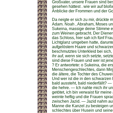
Großvater, unsere Frauen sind b
gesehen hättest . wie wir auf blo
Anblicke der Frommen und der Go
Da neigte er sich zu mir, drückte m
Adam. Noah , Abraham, Moses und
Sukeina, massige deine Stimme e
zum Weinen gebracht. Der Diener 
das Schloss, hier sah ich fünf Fra
Lichtglanz umgeben hatte, darunte
aufgelöstem Haare und schwarzen K
beschmutztes Unterkleid bei sich,
ihr auf, wenn sie sich setzte, setzt
sind diese Frauen und wer ist jene 
? Er antwortete: o Sukeina, die ers
Menschengeschlechtes, dann Mirja
die ältere, die Tochter des Chuwei
Und wer ist die in den schwarzen 
bald aussteht, bald niederfällt? 
die hehre. — Ich nahte mich ihr und
getötet, ich bin verwaist für meine
weinte heftig und die Frauen sprac
zwischen Jazid. — Jazid nahm auf
Manne die Kanzel zu besteigen un
schlechtes über Husein und seine 