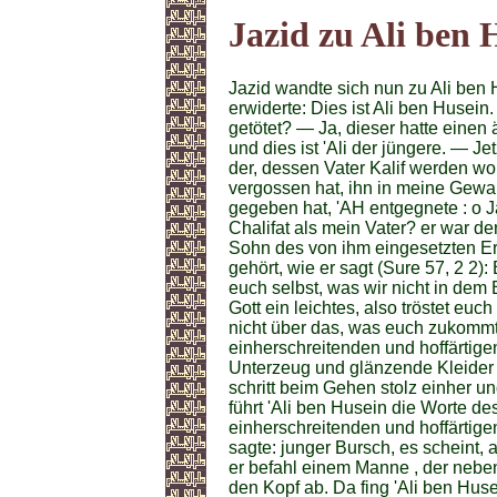
Jazid zu Ali ben 
Jazid wandte sich nun zu Ali ben 
erwiderte: Dies ist Ali ben Husein
getötet? — Ja, dieser hatte einen 
und dies ist 'Ali der jüngere. — Je
der, dessen Vater Kalif werden woll
vergossen hat, ihn in meine Gewa
gegeben hat, 'AH entgegnete : o J
Chalifat als mein Vater? er war d
Sohn des von ihm eingesetzten Erb
gehört, wie er sagt (Sure 57, 2 2): 
euch selbst, was wir nicht in dem 
Gott ein leichtes, also tröstet euc
nicht über das, was euch zukommt,
einherschreitenden und hoffärtig
Unterzeug und glänzende Kleider
schritt beim Gehen stolz einher un
führt 'Ali ben Husein die Worte de
einherschreitenden und hoffärtig
sagte: junger Bursch, es scheint, 
er befahl einem Manne , der neben
den Kopf ab. Da fing 'Ali ben Huse