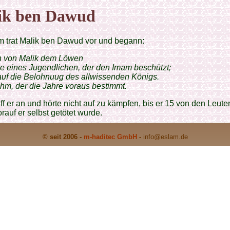
ik ben Dawud
m trat Malik ben Dawud vor und begann:
h von Malik dem Löwen
e eines Jugendlichen, der den Imam beschützt;
 auf die Belohnuug des allwissenden Königs.
ihm, der die Jahre voraus bestimmt.
ff er an und hörte nicht auf zu kämpfen, bis er 15 von den Leute
orauf er selbst getötet wurde.
© seit 2006 -
m-haditec GmbH
-
info
@eslam.de