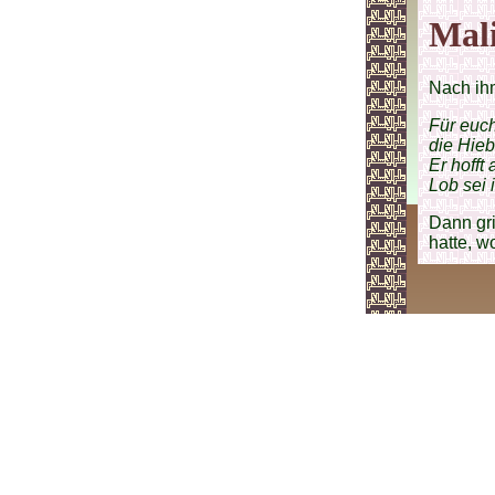
Mal
Nach ih
Für euc
die Hieb
Er hofft
Lob sei 
Dann gri
hatte, w