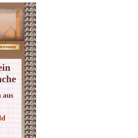
ressum
ein
ache
 aus
ld