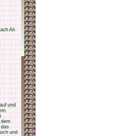
ach Ali
 auf und
ein
n
h dem
n das
sich und