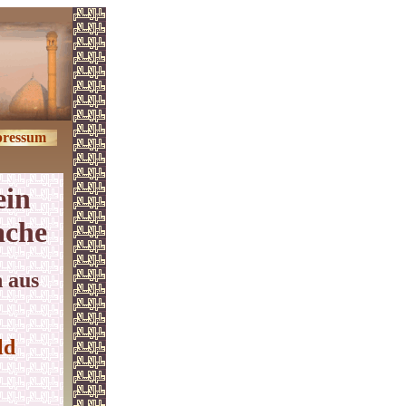
ressum
ein
ache
 aus
ld