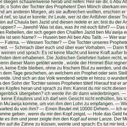
l stiegen schaarenweise herab und riefen: Heil sei dir, o Abu A
 dir, o Sohn der Tochter des Propheten! Den Mönch überkam ein
und am anderen Morgen, als sie aufbrechen wollten, erschien er 
d rief, so laut er konnte: ihr Leute, wer ist der Anführer dieser 
ten auf Chaula ben Jazid und diesen redete er an: bist du der A
ruppen? — Jawohl! Was ist das, was ihr mit euch führt? — Das i
es Rebellen, der sich gegen den Chalifen Jazid ben Mu'awija 
ie ist sein Name? — Husein ben Ali ben Abu Talib. — Wer war
 — Fatima. — Wessen Tochter? — Die Tochter unseres Prophet
d. — Schmach über euch und über euer Vorhaben. — Dann fi
u weinen und sprach: Es ist keine Macht und keine Kraft außer b
hsten dem erhabenen. Die Jüdischen Gelehrten haben recht, w
wenn dieser Mann getötet werde , würde der Himmel Blut regne
in, keine Erde bleiben, ohne zu frischem Blut zu werden, und di
 dem Tage geschehen, an welchem ein Prophet oder sein Stellv
werde. Und sich an das Volk wendend setzte er hinzu: o wunde
s den Sohn der Tochter seines Propheten tötet! Hierauf trat er a
es Kopfes heran und sprach zu ihm: Kannst du mir nicht diesen
ugenblick übergeben? ich werde ihn dir dann wiederbringen. 
 keine Erlaubnis und ich darf sein Gesicht nicht enthüllen, bis i
en Mu'awija komme, um von ihm den Lohn zu empfangen. — Wie
artest du von ihm? — Einen Beutel mit 10000 Dirhem. — Ich w
umme geben , wenn du mir den Kopf zeigst. — Hole das Geld h
te es ihm und jener zeigte ihm den Kopf auf einer Lanze. Der 
 ihn auf die Zähne zu küssen, weinte und sprach: Es tut mir leid,