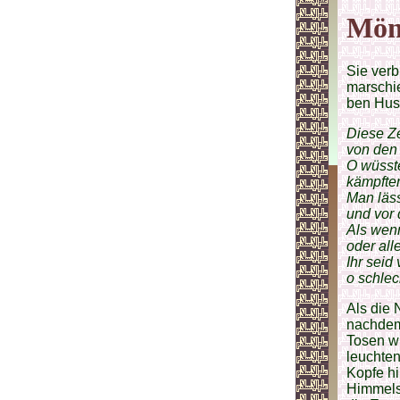
Mön
Sie verb
marschie
ben Hus
Diese Ze
von den
O wüsste
kämpfte
Man läss
und vor 
Als wenn
oder all
Ihr sei
o schlec
Als die 
nachdem 
Tosen wi
leuchte
Kopfe hi
Himmelsg