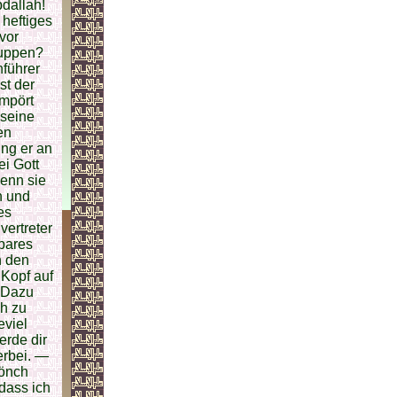
bdallah!
 heftiges
vor
Truppen?
nführer
st der
empört
 seine
en
ng er an
ei Gott
enn sie
n und
es
ertreter
rbares
n den
 Kopf auf
— Dazu
ch zu
viel
erde dir
erbei. —
Mönch
 dass ich