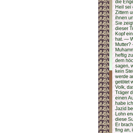
die Enge
Heil sei
Zittern 
ihnen un
Sie zeig
dieser T
Kopf ein
hat. — W
Mutter?
Muhamme
heftig z
dem höc
sagen, 
kein Ste
werde an
getötet 
Volk, da
Träger d
einen A
habe ich
Jazid b
Lohn erw
diese S
Er brach
fing an,