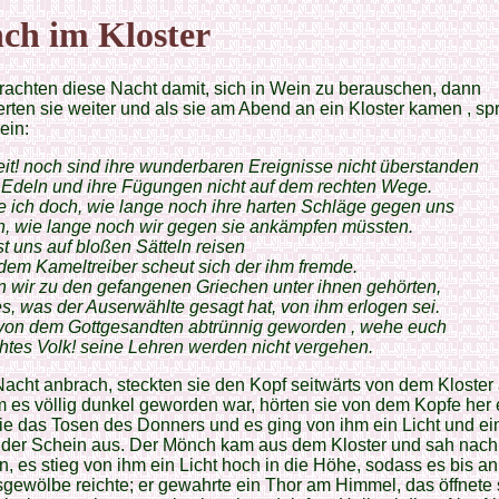
ch im Kloster
rachten diese Nacht damit, sich in Wein zu berauschen, dann
rten sie weiter und als sie am Abend an ein Kloster kamen , spr
ein:
it! noch sind ihre wunderbaren Ereignisse nicht überstanden
 Edeln und ihre Fügungen nicht auf dem rechten Wege.
 ich doch, wie lange noch ihre harten Schläge gegen uns
n, wie lange noch wir gegen sie ankämpfen müssten.
t uns auf bloßen Sätteln reisen
dem Kameltreiber scheut sich der ihm fremde.
 wir zu den gefangenen Griechen unter ihnen gehörten,
es, was der Auserwählte gesagt hat, von ihm erlogen sei.
d von dem Gottgesandten abtrünnig geworden , wehe euch
htes Volk! seine Lehren werden nicht vergehen.
Nacht anbrach, steckten sie den Kopf seitwärts von dem Kloster
es völlig dunkel geworden war, hörten sie von dem Kopfe her 
e das Tosen des Donners und es ging von ihm ein Licht und ei
nder Schein aus. Der Mönch kam aus dem Kloster und sah nac
n, es stieg von ihm ein Licht hoch in die Höhe, sodass es bis a
ewölbe reichte; er gewahrte ein Thor am Himmel, das öffnete 