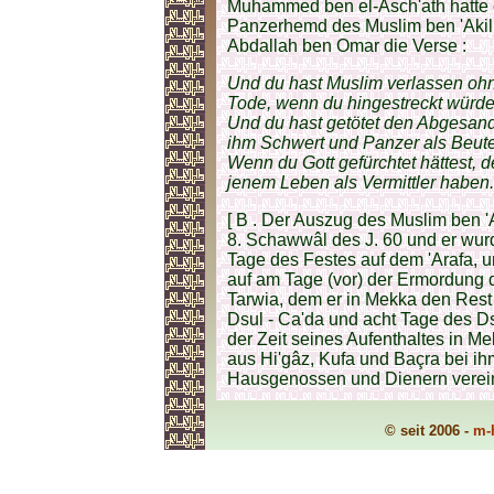
Muhammed ben el-Asch'ath hatte 
Panzerhemd des Muslim ben 'Akil
Abdallah ben Omar die Verse :
Und du hast Muslim verlassen ohn
Tode, wenn du hingestreckt würde
Und du hast getötet den Abgesa
ihm Schwert und Panzer als Beu
Wenn du Gott gefürchtet hättest, 
jenem Leben als Vermittler haben.
[ B . Der Auszug des Muslim ben 
8. Schawwâl des J. 60 und er wurd
Tage des Festes auf dem 'Arafa, u
auf am Tage (vor) der Ermordung d
Tarwia, dem er in Mekka den Res
Dsul - Ca'da und acht Tage des Ds
der Zeit seines Aufenthaltes in M
aus Hi'gâz, Kufa und Baçra bei ih
Hausgenossen und Dienern verein
© seit 2006 -
m-