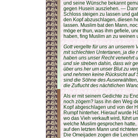
und seine Wünsche bekannt gemac
gegen Husein ausziehen. — Dann b
Schloss steigen zu lassen und g
den Kopf abzuschlagen, diesen h
lassen. Muslim bat den Mann, noc
möge er thun, was ihm gefiele, und
haben, fing Muslim an zu weinen 
Gott vergelte für uns an unserem 
mit schlechten Untertanen, ja die
haben uns unser Recht verwehrt u
und sie streben dahin, dass wir 
über uns her um unser Blut zu ver
und nehmen keine Rücksicht auf S
sind die Söhne des Auserwählten, 
die Zuflucht des nächtlichen Wandr
Als er mit seinem Gedichte zu Ende
noch zögern? lass ihn den Weg de
Kopf abgeschlagen und von der H
Rumpf hinterher. Hierauf wurde H
wo das Vieh verkauft wird, führt 
welche Muslim gesprochen hatte, 
auf den letzten Mann und richteten
Die Omeijaden zogen die Leichen 