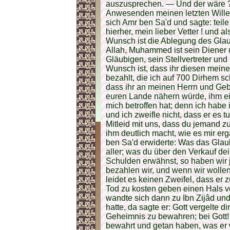
auszusprechen. — Und der wäre ?
Anwesenden meinen letzten Willen 
sich Amr ben Sa'd und sagte: teil
hierher, mein lieber Vetter ! und a
Wunsch ist die Ablegung des Glau
Allah, Muhammed ist sein Diener u
Gläubigen, sein Stellvertreter un
Wunsch ist, dass ihr diesen mein
bezahlt, die ich auf 700 Dirhem sc
dass ihr an meinen Herrn und Gebi
euren Lande nähern würde, ihm ei
mich betroffen hat; denn ich hab
und ich zweifle nicht, dass er es t
Mitleid mit uns, dass du jemand zu
ihm deutlich macht, wie es mir er
ben Sa'd erwiderte: Was das Glaube
aller; was du über den Verkauf d
Schulden erwähnst, so haben wir j
bezahlen wir, und wenn wir wollen
leidet es keinen Zweifel, dass e
Tod zu kosten geben einen Hals v
wandte sich dann zu Ibn Zijâd und
hatte, da sagte er: Gott vergelte 
Geheimnis zu bewahren; bei Gott! h
bewahrt und getan haben, was er w