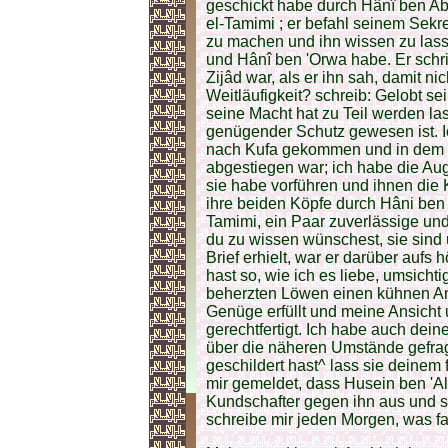
geschickt habe durch Hânî ben Ab
el-Tamimi ; er befahl seinem Sekr
zu machen und ihn wissen zu lass
und Hânî ben 'Orwa habe. Er schri
Zijâd war, als er ihn sah, damit n
Weitläufigkeit? schreib: Gelobt s
seine Macht hat zu Teil werden l
genügender Schutz gewesen ist. I
nach Kufa gekommen und in dem 
abgestiegen war; ich habe die Augen
sie habe vorführen und ihnen die 
ihre beiden Köpfe durch Hâni ben 
Tamimi, ein Paar zuverlässige un
du zu wissen wünschest, sie sind u
Brief erhielt, war er darüber aufs 
hast so, wie ich es liebe, umsicht
beherzten Löwen einen kühnen Angr
Genüge erfüllt und meine Ansicht u
gerechtfertigt. Ich habe auch dei
über die näheren Umstände gefrag
geschildert hast^ lass sie deinem
mir gemeldet, dass Husein ben 'Ali
Kundschafter gegen ihn aus und 
schreibe mir jeden Morgen, was fal