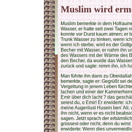
Muslim wird erm
Muslim bemerkte in dem Hofraume
Wasser, er hatte seit zwei Tagen 
konnte vor Durst kaum atmen; er ba
Trunk Wasser zu trinken, wenn ich
wenn ich sterbe, wird es der Gottg
Becher mit Wasser, er nahm ihn un
des Wassers mit der Wärme des Bl
den Becher, da wurde das Wasser 
zurück und sagte: nimm ihn, ich h
Man führte ihn dann zu Obeidalla
bemerkte, sagte er: Gegrüßt sei d
Vergeltung in jenem Leben fürchte
lachen und einer der Kammerherrn 
Emir über dich lacht ? das geschä
seiest du, о Emir! Er erwiderte: i
meine Augenlust Husein ben' Ali; w
ihn nicht, wenn er es nicht beabsi
sagen. Jetzt sprach der erbärmliche
grüssest oder nicht, denn du wirs
erwiderte: Wenn dies unvermeidlic