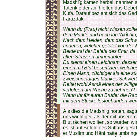
Madshi'g kamen herbei, nahmen s
Totenkleider an, hielten das Gebe
Kufa. Darauf bezieht sich das Ged
Farazdak:
Wenn du (Frau) nicht wissen sollte
dem Markte und nach Ibn 'Akîl hin
Nach dem Helden, dem das Schwer
anderen, welcher getötet von der
Beide traf der Befehl des Emir, d
allen Strassen umherlaufen.
Du siehst einen Leichnam, dessen
einen mit Blut bespritzten, welche
Einen Mann, züchtiger als eine zü
zweischneidiges blankes Schwert
Reitet wohl Asmâ eines der willig
verfolgen um Rache zu nehmen?
Wenn ihr für euren Bruder die Rac
mit dem Stricke festgebunden wer
Als dies die Madshi'g hörten, sagt
uns wichtiger, als der mit unsere
Blut rächen wollten, so würden 
es ist auf Befehl des Sultans gesc
er Muslim und Hâni hatte umbring