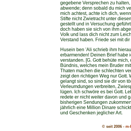
gegebene Versprechen zu halten, 
abwende; denn sobald du mich ve
mich achtest, achte ich dich, wenn
Stifte nicht Zwietracht unter dies
gestellt und in Versuchung geführt
doch haben sie sich von ihm abg
Volk und lass dich nicht zum Leic
Verstand haben. Friede sei mit di
Husein ben 'Ali schrieb ihm hiera
erbarmenden! Deinen Brief habe 
verstanden. [G. Gott behüte mich, 
Bündnis, welches mein Bruder mit 
Thaten machen die schlechten ve
zeigt den richtigen Weg nur Gott.
gelangt sind, so sind sie dir von 
Verleumdungen verbreiten, Zwiesp
lügen. Ich schwöre es bei Gott. Le
redete er nicht weiter davon und 
bisherigen Sendungen zukommen, 
jährlich eine Million Dinare sch
und Geschenken jeglicher Art.
© seit 2006 -
m-