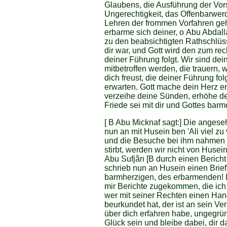
Glaubens, die Ausführung der Vor
Ungerechtigkeit, das Offenbarwer
Lehren der frommen Vorfahren geho
erbarme sich deiner, о Abu Abdalla
zu den beabsichtigten Rathschlüss
dir war, und Gott wird den zum rec
deiner Führung folgt. Wir sind de
mitbetroffen werden, die trauern, 
dich freust, die deiner Führung f
erwarten. Gott mache dein Herz e
verzeihe deine Sünden, erhöhe d
Friede sei mit dir und Gottes bar
[ B Abu Micknaf sagt:] Die angese
nun an mit Husein ben 'Ali viel zu
und die Besuche bei ihm nahmen 
stirbt, werden wir nicht von Husei
Abu Sufjân [В durch einen Berich
schrieb nun an Husein einen Brief
barmherzigen, des erbarmenden! I
mir Berichte zugekommen, die ich 
wer mit seiner Rechten einen Han
beurkundet hat, der ist an sein 
über dich erfahren habe, ungegründ
Glück sein und bleibe dabei, dir