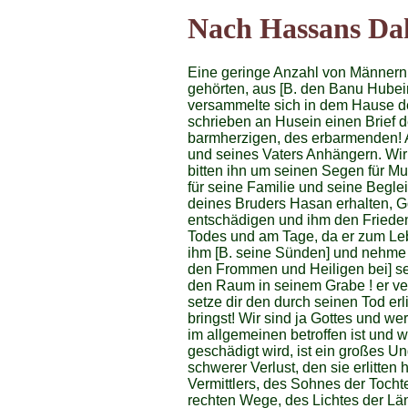
Nach Hassans Da
Eine geringe Anzahl von Männern 
gehörten, aus [B. den Banu Hubei
versammelte sich in dem Hause d
schrieben an Husein einen Brief 
barmherzigen, des erbarmenden! A
und seines Vaters Anhängern. Wir pr
bitten ihn um seinen Segen für 
für seine Familie und seine Begle
deines Bruders Hasan erhalten, Got
entschädigen und ihm den Friede
Todes und am Tage, da er zum Leb
ihm [B. seine Sünden] und nehme s
den Frommen und Heiligen bei] se
den Raum in seinem Grabe ! er ve
setze dir den durch seinen Tod erl
bringst! Wir sind ja Gottes und w
im allgemeinen betroffen ist und 
geschädigt wird, ist ein großes U
schwerer Verlust, den sie erlitten
Vermittlers, des Sohnes der Toch
rechten Wege, des Lichtes der Lä