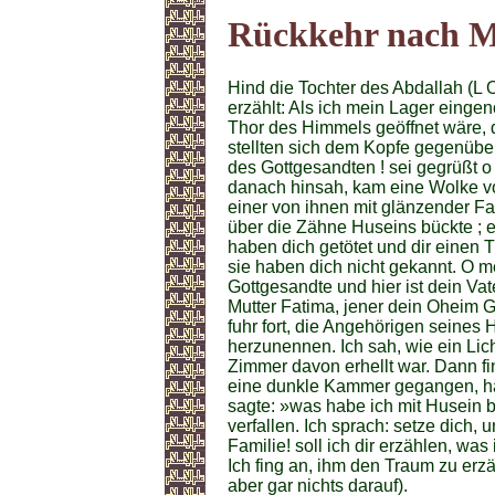
Rückkehr nach 
Hind die Tochter des Abdallah (L 
erzählt: Als ich mein Lager einge
Thor des Himmels geöffnet wäre, 
stellten sich dem Kopfe gegenüber
des Gottgesandten ! sei gegrüßt 
danach hinsah, kam eine Wolke v
einer von ihnen mit glänzender Far
über die Zähne Huseins bückte ; e
haben dich getötet und dir einen T
sie haben dich nicht gekannt. O me
Gottgesandte und hier ist dein Vat
Mutter Fatima, jener dein Oheim G
fuhr fort, die Angehörigen seine
herzunennen. Ich sah, wie ein Lic
Zimmer davon erhellt war. Dann fi
eine dunkle Kammer gegangen, ha
sagte: »was habe ich mit Husein be
verfallen. Ich sprach: setze dich, u
Familie! soll ich dir erzählen, w
Ich fing an, ihm den Traum zu erz
aber gar nichts darauf).