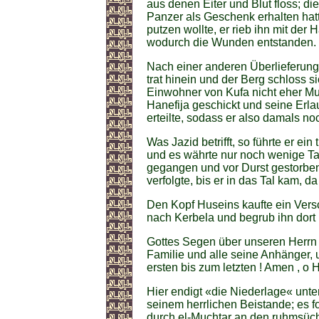
aus denen Eiter und Blut floss; d
Panzer als Geschenk erhalten ha
putzen wollte, er rieb ihn mit der 
wodurch die Wunden entstanden.
Nach einer anderen Überlieferung b
trat hinein und der Berg schloss si
Einwohner von Kufa nicht eher Mu
Hanefija geschickt und seine Erla
erteilte, sodass er also damals n
Was Jazid betrifft, so führte er ein
und es währte nur noch wenige Tage
gegangen und vor Durst gestorben;
verfolgte, bis er in das Tal kam, da 
Den Kopf Huseins kaufte ein Versc
nach Kerbela und begrub ihn dort
Gottes Segen über unseren Herrn
Familie und alle seine Anhänger,
ersten bis zum letzten ! Amen , o 
Hier endigt «die Niederlage« unte
seinem herrlichen Beistande; es f
durch el-Muchtar an den ruhmsü