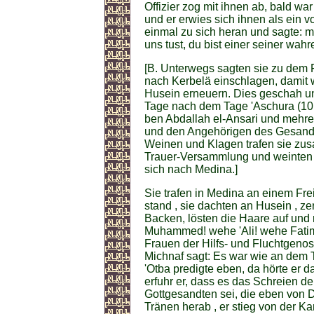
Offizier zog mit ihnen ab, bald war
und er erwies sich ihnen als ein vo
einmal zu sich heran und sagte: m
uns tust, du bist einer seiner wah
[B. Unterwegs sagten sie zu dem F
nach Kerbelä einschlagen, damit 
Husein erneuern. Dies geschah und
Tage nach dem Tage 'Aschura (10
ben Abdallah el-Ansari und mehr
und den Angehörigen des Gesand
Weinen und Klagen trafen sie zus
Trauer-Versammlung und weinten v
sich nach Medina.]
Sie trafen in Medina an einem Frei
stand , sie dachten an Husein , ze
Backen, lösten die Haare auf und
Muhammed! wehe 'Ali! wehe Fati
Frauen der Hilfs- und Fluchtgen
Michnaf sagt: Es war wie an dem T
'Otba predigte eben, da hörte er d
erfuhr er, dass es das Schreien 
Gottgesandten sei, die eben von
Tränen herab , er stieg von der K