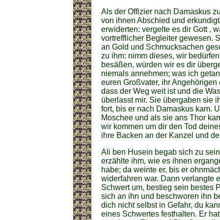
Als der Offizier nach Damaskus zu
von ihnen Abschied und erkundigte
erwiderten: vergelte es dir Gott , 
vortrefflicher Begleiter gewesen.
an Gold und Schmucksachen gesch
zu ihm: nimm dieses, wir bedürfen
besäßen, würden wir es dir überge
niemals annehmen; was ich geta
euren Großvater, ihr Angehörigen 
dass der Weg weit ist und die Was
überlasst mir. Sie übergaben sie 
fort, bis er nach Damaskus kam.
Moschee und als sie ans Thor kamen
wir kommen um dir den Tod deines
ihre Backen an der Kanzel und de
Ali ben Husein begab sich zu se
erzählte ihm, wie es ihnen ergan
habe; da weinte er, bis er ohnmä
widerfahren war. Dann verlangte er
Schwert um, bestieg sein bestes P
sich an ihn und beschworen ihn be
dich nicht selbst in Gefahr, du kan
eines Schwertes festhalten. Er ha