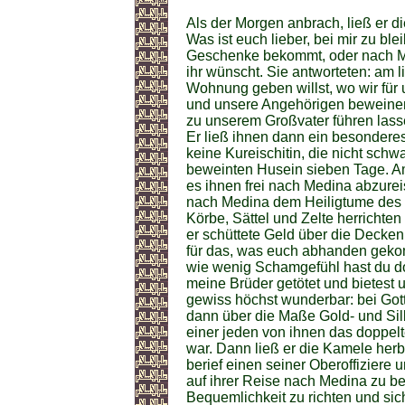
Als der Morgen anbrach, ließ er d
Was ist euch lieber, bei mir zu bl
Geschenke bekommt, oder nach Med
ihr wünscht. Sie antworteten: am l
Wohnung geben willst, wo wir für 
und unsere Angehörigen beweine
zu unserem Großvater führen lasse
Er ließ ihnen dann ein besonder
keine Kureischitin, die nicht schw
beweinten Husein sieben Tage. Am 
es ihnen frei nach Medina abzurei
nach Medina dem Heiligtume des G
Körbe, Sättel und Zelte herrichte
er schüttete Geld über die Decke
für das, was euch abhanden geko
wie wenig Schamgefühl hast du doc
meine Brüder getötet und bietest 
gewiss höchst wunderbar: bei Got
dann über die Maße Gold- und Sil
einer jeden von ihnen das doppe
war. Dann ließ er die Kamele her
berief einen seiner Oberoffiziere
auf ihrer Reise nach Medina zu beg
Bequemlichkeit zu richten und sic