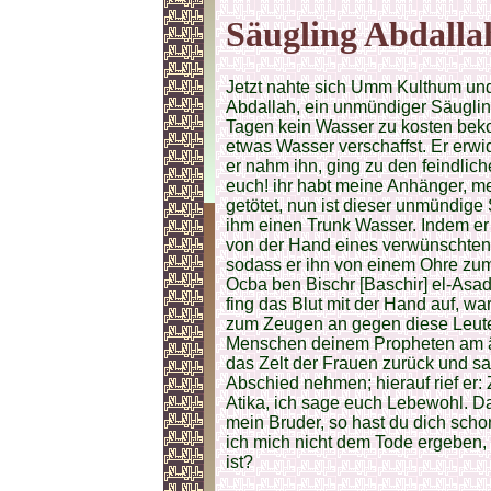
Säugling Abdalla
Jetzt nahte sich Umm Kulthum und
Abdallah, ein unmündiger Säugling,
Tagen kein Wasser zu kosten bek
etwas Wasser verschaffst. Er erwid
er nahm ihn, ging zu den feindlic
euch! ihr habt meine Anhänger, 
getötet, nun ist dieser unmündige 
ihm einen Trunk Wasser. Indem er s
von der Hand eines verwünschten 
sodass er ihn von einem Ohre zum 
Ocba ben Bischr [Baschir] el-Asa
fing das Blut mit der Hand auf, warf
zum Zeugen an gegen diese Leute,
Menschen deinem Propheten am äh
das Zelt der Frauen zurück und sa
Abschied nehmen; hierauf rief er
Atika, ich sage euch Lebewohl. 
mein Bruder, so hast du dich scho
ich mich nicht dem Tode ergeben, 
ist?