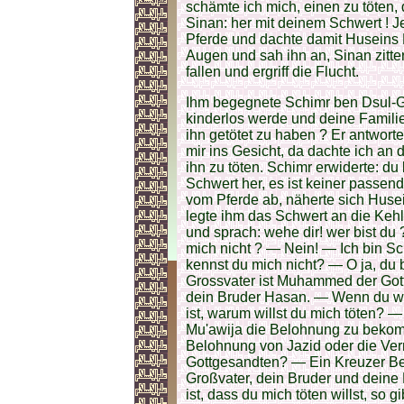
schämte ich mich, einen zu töten,
Sinan: her mit deinem Schwert ! J
Pferde und dachte damit Huseins 
Augen und sah ihn an, Sinan zitte
fallen und ergriff die Flucht.
Ihm begegnete Schimr ben Dsul-G
kinderlos werde und deine Famili
ihn getötet zu haben ? Er antworte
mir ins Gesicht, da dachte ich an 
ihn zu töten. Schimr erwiderte: du 
Schwert her, es ist keiner passend
vom Pferde ab, näherte sich Husein,
legte ihm das Schwert an die Kehle
und sprach: wehe dir! wer bist du
mich nicht ? — Nein! — Ich bin 
kennst du mich nicht? — O ja, du b
Grossvater ist Muhammed der Gott
dein Bruder Hasan. — Wenn du we
ist, warum willst du mich töten? —
Mu'awija die Belohnung zu bekomme
Belohnung von Jazid oder die Ver
Gottgesandten? — Ein Kreuzer Belo
Großvater, dein Bruder und deine
ist, dass du mich töten willst, so