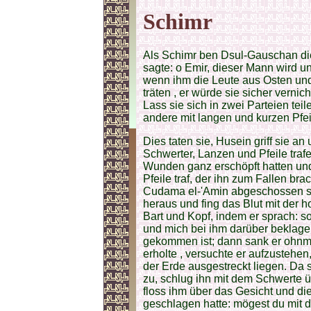
Schimr
Als Schimr ben Dsul-Gauschan di
sagte: o Emir, dieser Mann wird u
wenn ihm die Leute aus Osten un
träten , er würde sie sicher verni
Lass sie sich in zwei Parteien tei
andere mit langen und kurzen Pfei
Dies taten sie, Husein griff sie a
Schwerter, Lanzen und Pfeile trafe
Wunden ganz erschöpft hatten und
Pfeile traf, der ihn zum Fallen br
Cudama el-'Amin abgeschossen se
heraus und fing das Blut mit der h
Bart und Kopf, indem er sprach: 
und mich bei ihm darüber beklag
gekommen ist; dann sank er ohnmä
erholte , versuchte er aufzustehen
der Erde ausgestreckt liegen. Da
zu, schlug ihn mit dem Schwerte ü
floss ihm über das Gesicht und di
geschlagen hatte: mögest du mit 