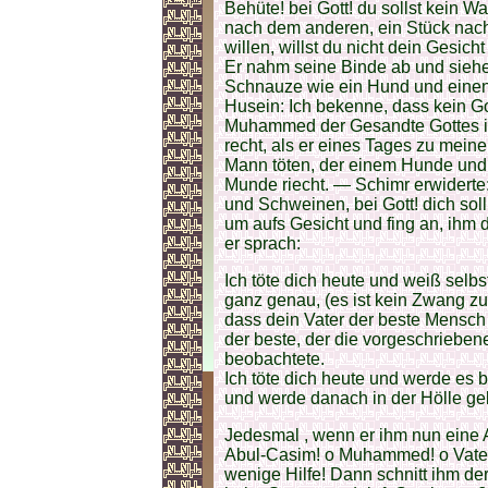
Behüte! bei Gott! du sollst kein 
nach dem anderen, ein Stück nach
willen, willst du nicht dein Gesic
Er nahm seine Binde ab und siehe,
Schnauze wie ein Hund und einen
Husein: Ich bekenne, dass kein Go
Muhammed der Gesandte Gottes is
recht, als er eines Tages zu mein
Mann töten, der einem Hunde und 
Munde riecht. — Schimr erwiderte
und Schweinen, bei Gott! dich soll 
um aufs Gesicht und fing an, ihm
er sprach:
Ich töte dich heute und weiß selbs
ganz genau, (es ist kein Zwang z
dass dein Vater der beste Mensch
der beste, der die vorgeschrieben
beobachtete.
Ich töte dich heute und werde es 
und werde danach in der Hölle ge
Jedesmal , wenn er ihm nun eine Ad
Abul-Casim! o Muhammed! o Vater! 
wenige Hilfe! Dann schnitt ihm der