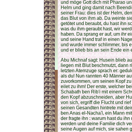
und möge Gott dich mit Pharao un
Helm und ging damit nach Beendi
seiner Frau: dies ist der Helm, d
das Blut von ihm ab. Da weinte si
getötet und beraubt, du hast ihn
was du ihm geraubt hast, wir wer
haben. Da sprang er auf, um ihr e
und seine Hand traf in einen Nagel
und wurde immer schlimmer, bis e
und er blieb bis an sein Ende ein
Abu Michnaf sagt: Husein blieb a
liegen mit Blut beschmutzt, dann 
letzten Atemzuge sprach er: geduld
als du! Nun rannten 40 Männer auf
zuvorkommen, um seinen Kopf zu 
eilet zu ihm! Der erste, welcher 
Schabath ben Rib'i mit einem Schw
den Kopf abzuschneiden, aber Huse
von sich, ergriff die Flucht und rie
seinen Gesandten hintrete mit de
ben Anas el-Nacha'l, ein Mann mit 
der fragte ihn : warum hast du ihn
werden und deine Familie dich verli
seine Augen auf mich, sie sahen 