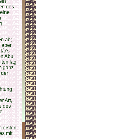
ein
ten des
 eine
u
g
en ab;
n aber
târ's
on Abu
ften lag
hm ganz
 der
chtung
r Art,
e des
ze
 ersten,
es mit