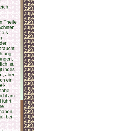
r
eich
n Theile
ächsten
 als
n
der
raucht,
hlung
ungen,
ch ist.
t indes
e, aber
ch ein
el-
nahe,
icht am
 führt
re
haben,
di bei