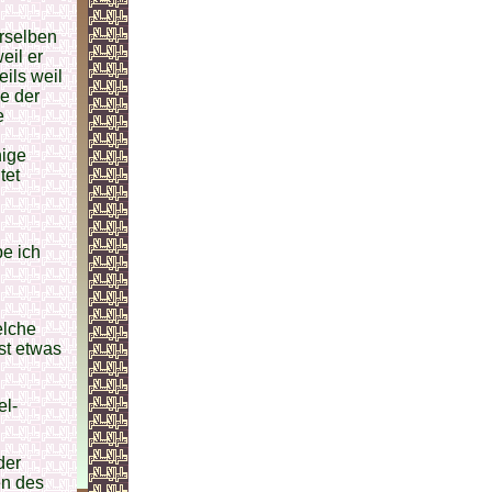
erselben
eil er
eils weil
ge der
e
nige
tet
be ich
elche
st etwas
el-
der
en des