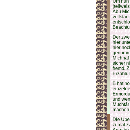
Um nun d
(teilwei
Abu Mich
vollstä
entschlo
Beachtu
Der zwei
hier unt
hier noc
genommen
Michnaf 
sicher n
fremd. 
Erzählun
В hat n
einzelne
Ermordun
und wenn
Muchtâr 
machen 
Die Über
zumal zw
Angabe 