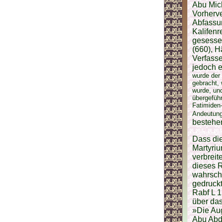
Abu Mich
Vorherve
Abfassu
Kalifen
gesessen
(660), H
Verfass
jedoch 
wurde der
gebracht, 
wurde, und
übergeführ
Fatimiden-
Andeutung
bestehe
Dass die
Martyriu
verbreit
dieses 
wahrsche
gedruckt
Rabf L 1
über das
»Die Au
Abu Abd