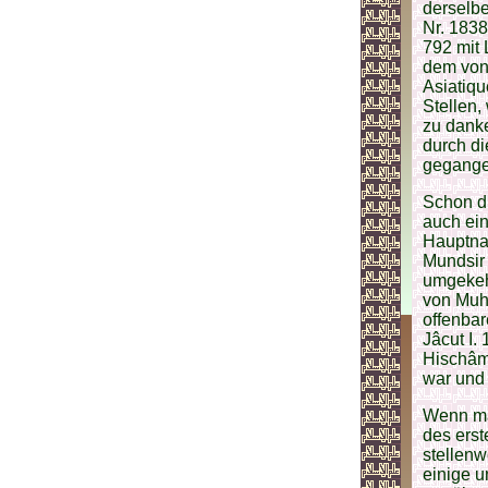
derselbe
Nr. 1838
792 mit 
dem von
Asiatiq
Stellen
zu danke
durch di
gegangen
Schon di
auch ein
Hauptna
Mundsir 
umgekeh
von Muh
offenbar
Jâcut I.
Hischâm
war und
Wenn man
des erst
stellenw
einige u