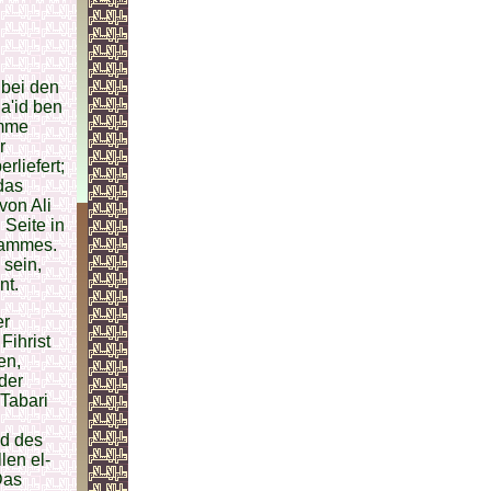
 bei den
a'id ben
amme
r
liefert;
das
von Ali
 Seite in
Stammes.
 sein,
nt.
er
Fihrist
en,
der
Tabari
od des
len el-
Das