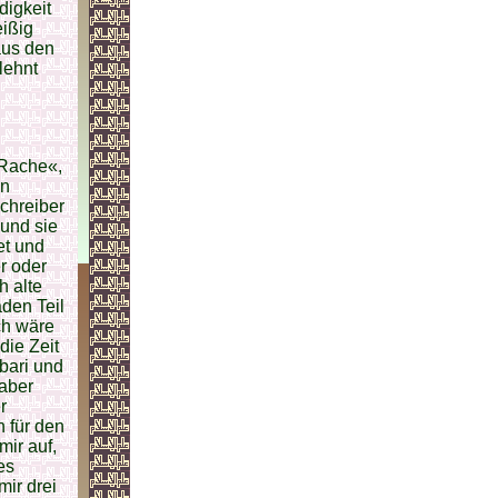
digkeit
eißig
aus den
lehnt
 Rache«,
en
chreiber
 und sie
et und
r oder
h alte
den Teil
ch wäre
die Zeit
bari und
 aber
r
 für den
mir auf,
es
mir drei