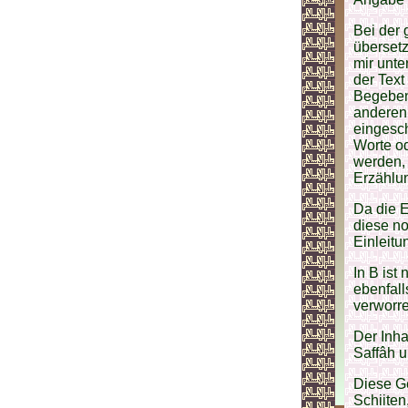
Bei der 
übersetz
mir unte
der Text
Begeben
anderen,
eingesch
Worte o
werden, 
Erzählun
Da die E
diese no
Einleitu
In В ist
ebenfall
verworre
Der Inha
Saffâh u
Diese Ge
Schiiten