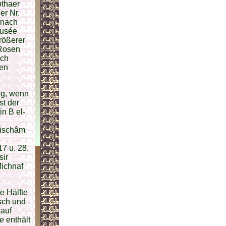
othaer
er Nr.
t nach
Musée
rößerer
 Rosen
ich
ren
ig, wenn
st der
n В el-
Hischâm
17 u. 28,
sir
ichnaf
e Hälfte
sch und
 auf
e enthält