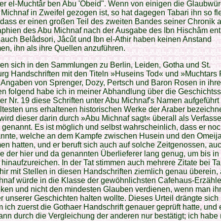
r el-Muchtâr ben Abu 'Obeid". Wenn von einigen die Glaubwür
Michnaf in Zweifel gezogen ist, so hat dagegen Tabari ihn so fl
 dass er einen großen Teil des zweiten Bandes seiner Chronik 
phien des Abu Michnaf nach der Ausgabe des Ibn Hischâm ent
 auch Belâdsori, Jâcût und Ibn el-Athir haben keinen Anstand
, ihn als ihre Quellen anzuführen.
en sich in den Sammlungen zu Berlin, Leiden, Gotha und St.
urg Handschriften mit den Titeln »Huseins Tod« und »Muchtars
 Angaben von Sprenger, Dozy, Pertsch und Baron Rosen in ihr
n folgend habe ich in meiner Abhandlung über die Geschichtss
er Nr. 19 diese Schriften unter Abu Michnaf's Namen aufgeführt
ältesten uns erhaltenen historischen Werke der Araber bezeichn
 wird dieser darin durch »Abu Michnaf sagt« überall als Verfasse
 genannt. Es ist möglich und selbst wahrscheinlich, dass er noc
annte, welche an dem Kampfe zwischen Husein und den Omeija
 hatten, und er beruft sich auch auf solche Zeitgenossen, au
e der hier und da genannten Überlieferer lang genug, um bis in 
hinaufzureichen. In der Tat stimmen auch mehrere Zitate bei Ta
thir mit Stellen in diesen Handschriften ziemlich genau überein,
hnaf würde in die Klasse der gewöhnlichsten Cafehaus-Erzähle
nken und nicht den mindesten Glauben verdienen, wenn man ihn
r unserer Geschichten halten wollte. Dieses Urteil drängte sich 
ich zuerst die Gothaer Handschrift genauer geprüft hatte, und 
nn durch die Vergleichung der anderen nur bestätigt; ich habe 