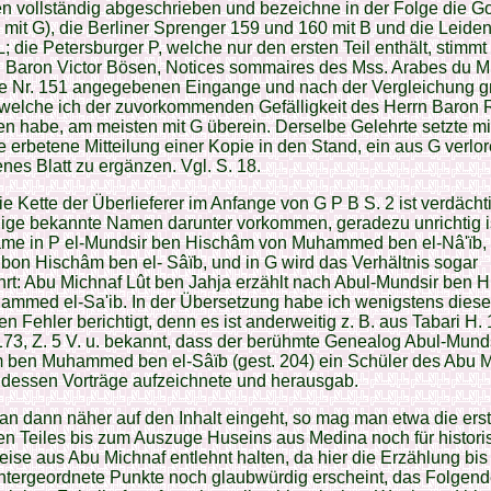
n vollständig abgeschrieben und bezeichne in der Folge die G
 mit G), die Berliner Sprenger 159 und 160 mit В und die Leiden
L; die Petersburger P, welche nur den ersten Teil enthält, stimm
 Baron Victor Bösen, Notices sommaires des Mss. Arabes du 
ue Nr. 151 angegebenen Eingange und nach der Vergleichung g
, welche ich der zuvorkommenden Gefälligkeit des Herrn Baron
n habe, am meisten mit G überein. Derselbe Gelehrte setzte m
e erbetene Mitteilung einer Kopie in den Stand, ein aus G verlo
es Blatt zu ergänzen. Vgl. S. 18.
e Kette der Überlieferer im Anfange von G P В S. 2 ist verdächt
ige bekannte Namen darunter vorkommen, geradezu unrichtig i
me in P el-Mundsir ben Hischâm von Muhammed ben el-Nâ'ïb, i
bon Hischâm ben el- Sâïb, und in G wird das Verhältnis sogar
rt: Abu Michnaf Lût ben Jahja erzählt nach Abul-Mundsir ben 
ammed el-Sa'ib. In der Übersetzung habe ich wenigstens diese
en Fehler berichtigt, denn es ist anderweitig z. B. aus Tabari H. 
 173, Z. 5 V. u. bekannt, dass der berühmte Genealog Abul-Mund
 ben Muhammed ben el-Sâïb (gest. 204) ein Schüler des Abu M
 dessen Vorträge aufzeichnete und herausgab.
 dann näher auf den Inhalt eingeht, so mag man etwa die erst
en Teiles bis zum Auszuge Huseins aus Medina noch für histori
eise aus Abu Michnaf entlehnt halten, da hier die Erzählung bis
ntergeordnete Punkte noch glaubwürdig erscheint, das Folgend