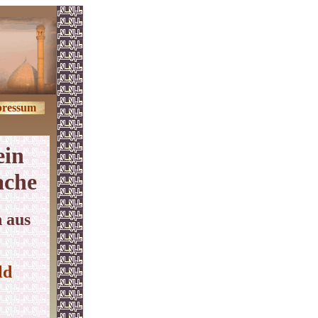
ressum
ein
ache
 aus
ld