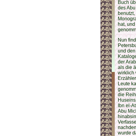
Buch übe
des Abu 
benutzt,
Monogra
hat, und
genommen
Nun find
Petersb
und den
Kataloge
der Arab
als die 
wirklich
Erzähler
Leute k
genommen
die Reih
Huseins 
Ibn el-A
Abu Mic
hinabsi
Verfasse
nachdem 
wurde da