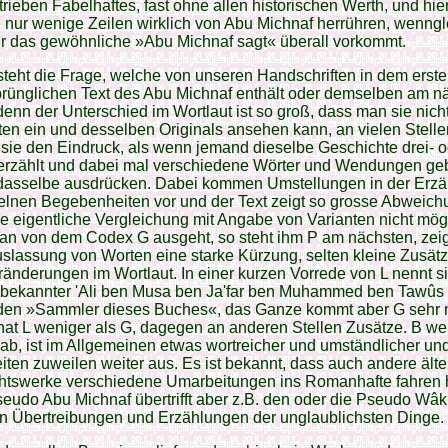
trieben Fabelhaftes, fast ohne allen historischen Werth, und hie
nur wenige Zeilen wirklich von Abu Michnaf herrühren, wenngl
er das gewöhnliche »Abu Michnaf sagt« überall vorkommt.
teht die Frage, welche von unseren Handschriften in dem erste
prünglichen Text des Abu Michnaf enthält oder demselben am n
enn der Unterschied im Wortlaut ist so groß, dass man sie nicht
ten ein und desselben Originals ansehen kann, an vielen Stelle
ie den Eindruck, als wenn jemand dieselbe Geschichte drei- o
 erzählt und dabei mal verschiedene Wörter und Wendungen geb
dasselbe ausdrücken. Dabei kommen Umstellungen in der Erzä
elnen Begebenheiten vor und der Text zeigt so grosse Abweich
e eigentliche Vergleichung mit Angabe von Varianten nicht mögli
n von dem Codex G ausgeht, so steht ihm P am nächsten, zeig
slassung von Worten eine starke Kürzung, selten kleine Zusätz
änderungen im Wortlaut. In einer kurzen Vorrede von L nennt si
nbekannter 'Ali ben Musa ben Ja'far ben Muhammed ben Tawûs 
den »Sammler dieses Buches«, das Ganze kommt aber G sehr 
hat L weniger als G, dagegen an anderen Stellen Zusätze. В we
ab, ist im Allgemeinen etwas wortreicher und umständlicher und
iten zuweilen weiter aus. Es ist bekannt, dass auch andere älte
htswerke verschiedene Umarbeitungen ins Romanhafte fahren 
eudo Abu Michnaf übertrifft aber z.B. den oder die Pseudo Wâki
in Übertreibungen und Erzählungen der unglaublichsten Dinge.