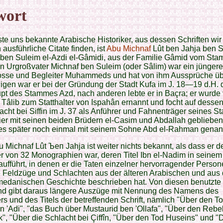
wort
ste uns bekannte Arabische Historiker, aus dessen Schriften wir
 ausführliche Citate finden, ist
Abu Michnaf
Lût ben Jahja ben S
 ben Suleim el-Azdi el-Gâmidi, aus der Familie Gâmid vom St
n Urgroßvater Michnaf ben Suleim (oder Sâlim) war ein jüngere
osse und Begleiter Muhammeds und hat von ihm Aussprüche über
igen war er bei der Gründung der Stadt Kufa im J. 18—19 d.H. 
t des Stammes Azd, nach anderen lebte er in Baçra; er wurde 
Tâlib zum Statthalter von Ispahân ernannt und focht auf dessen
acht bei Siffin im J. 37 als Anführer und Fahnenträger seines 
hier mit seinen beiden Brüdern el-Casim und Abdallah geblieben
des später noch einmal mit seinem Sohne Abd el-Rahman genan
 Michnaf Lût Ъеп Jahja ist weiter nichts bekannt, als dass er d
r von 32 Monographien war, deren Titel Ibn el-Nadim in seinem 
aufführt, in denen er die Taten einzelner hervorragender Person
 Feldzüge und Schlachten aus der älteren Arabischen und aus 
danischen Geschichte beschrieben hat. Von diesen benutzte 
nd gibt daraus längere Auszüge mit Nennung des Namens des
rs und des Titels der betreffenden Schrift, nämlich "Über den T
n 'Adi", "das Buch über Mustaurid ben 'Ollafa", "Über den Rebel
, "Über die Schlacht bei Çiffîn, "Über den Tod Huseins" und "