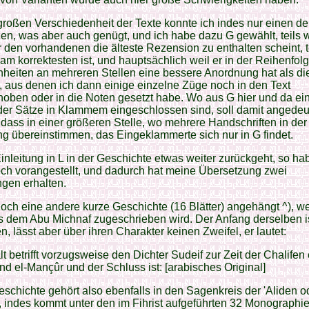
großen Verschiedenheit der Texte konnte ich indes nur einen d
en, was aber auch genügt, und ich habe dazu G gewählt, teils w
r den vorhandenen die älteste Rezension zu enthalten scheint, t
 am korrektesten ist, und hauptsächlich weil er in der Reihenfol
heiten an mehreren Stellen eine bessere Anordnung hat als di
 aus denen ich dann einige einzelne Züge noch in den Text
oben oder in die Noten gesetzt habe. Wo aus G hier und da ei
der Sätze in Klammem eingeschlossen sind, soll damit angedeu
dass in einer größeren Stelle, wo mehrere Handschriften in der
g übereinstimmen, das Eingeklammerte sich nur in G findet.
inleitung in L in der Geschichte etwas weiter zurückgeht, so ha
ch vorangestellt, und dadurch hat meine Übersetzung zwei
ngen erhalten.
 noch eine andere kurze Geschichte (16 Blätter) angehängt ^), w
s dem Abu Michnaf zugeschrieben wird. Der Anfang derselben i
n, lässt aber über ihren Charakter keinen Zweifel, er lautet:
lt betrifft vorzugsweise den Dichter Sudeif zur Zeit der Chalifen 
nd el-Mançûr und der Schluss ist: [arabisches Original]
schichte gehört also ebenfalls in den Sagenkreis der 'Aliden o
, indes kommt unter den im Fihrist aufgeführten 32 Monographi