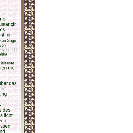
one
ustançir
ses
nt mir
teten Sage
alon
e vollendet
âhira
 leiseste
gen die
über das
eit
tung
ra
e des
s licht
l i:
issen
ind