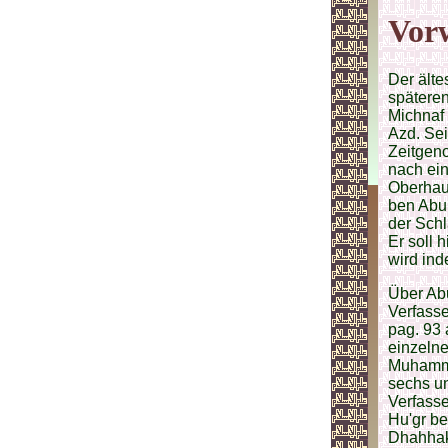
Vor
Der älte
späteren
Michnaf
Azd. Sei
Zeitgen
nach ein
Oberhaup
ben Abu 
der Schl
Er soll 
wird in
Über Abu
Verfasse
pag. 93 
einzelne
Muhamme
sechs u
Verfasse
Hu'gr be
Dhahhak"