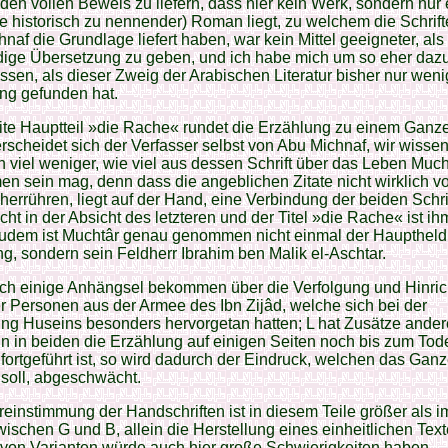
en vollen Beweis zu liefern, dass hier kein Werk, sondern nur 
se historisch zu nennender) Roman liegt, zu welchem die Schrif
naf die Grundlage liefert haben, war kein Mittel geeigneter, als
ndige Übersetzung zu geben, und ich habe mich um so eher daz
ssen, als dieser Zweig der Arabischen Literatur bisher nur weni
ng gefunden hat.
te Hauptteil »die Rache« rundet die Erzählung zu einem Ganz
erscheidet sich der Verfasser selbst von Abu Michnaf, wir wisse
h viel weniger, wie viel aus dessen Schrift über das Leben Much
 sein mag, denn dass die angeblichen Zitate nicht wirklich v
herrühren, liegt auf der Hand, eine Verbindung der beiden Schri
icht in der Absicht des letzteren und der Titel »die Rache« ist i
Zudem ist Muchtâr genau genommen nicht einmal der Hauptheld
g, sondern sein Feldherr Ibrahim ben Malik el-Aschtar.
och einige Anhängsel bekommen über die Verfolgung und Hinri
r Personen aus der Armee des Ibn Zijâd, welche sich bei der
g Huseins besonders hervorgetan hatten; L hat Zusätze andere
 in beiden die Erzählung auf einigen Seiten noch bis zum Tod
fortgeführt ist, so wird dadurch der Eindruck, welchen das Gan
soll, abgeschwächt.
einstimmung der Handschriften ist in diesem Teile größer als im
ischen G und B, allein die Herstellung eines einheitlichen Text
von Varianten würde auch hier große Schwierigkeiten haben.