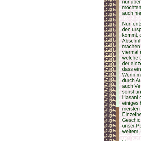
nur über
möchten 
auch hi
Nun ents
den urs
kommt, d
Abschrif
machen s
viermal
welche 
der einz
dass ein
Wenn ma
durch Au
auch Ver
sonst u
Hasani 
einiges 
meisten 
Einzelhe
Geschic
unser Ps
weitem 