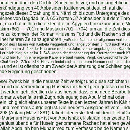
naf eine über den Dichter Sudeif nicht vor, und die angebliche
rkündigung von 40 Abbasiden Kalifen weist deutlich auf die
ngszeit dieser Erzählung hin. Nämlich bis zum Untergange des
reiches von Bagdad im J. 656 hatten 37 Abbasiden auf dem Thr
, man hat mithin die ersten drei in Ägypten hinzuzunehmen, M
âkim (661 — 701) und Mustakii (701—704), um auf die Zeit die
ers zu kommen, der Roman »Huseins Tod und die Rache« schei
einer hehren Zeit anzugehören
(Fußnote: Nach einer allgemein verbrei
 Kopf des Husein von Kerbela weggeholt und lange vor dem J. 470 nach 'Asc
wo für ihn im J. 490 der Bau einer mehrere Jahre vorher angefangenen Kapell
 er blieb hier, bis er im J. 548 wegen der Annäherung der Kreuzfahrer nach K
t und hier für ihn eine eigene Kapelle erbaut wurde. Vergl. die Geschichte der
ChaUfen S. 275 u. 318. Hiervon findet sich in unserem Roman noch nicht die
und er ist offenbar zum Zweck der Aufreizung der Schiiten ge
.)
nde Regierung geschrieben.
ser Zweck bis in die neueste Zeit verfolgt und diese schichten 
m und die Verherrlichung Huseins im Orient gern gelesen und w
et werden, geht deutlich daraus hervor, dass eine neue Bearbei
Romans, ebenfalls mit Zugrundelegung des Abu Michnaf oder
inlich gleich eines unserer Texte in den letzten Jahren in Kâhi
 und mehrmals aufgelegt ist. Die neueste Ausgabe ist vom End
298 (Anfang März 1881) datiert ; der erste Teil mit dem Titel »Da
 Martyrium Huseins« ist von Abu Ishâk el-Isfarâini; der zweite Tei
genlust über die für Husein genommene Rache« hat einen gew
allah Abdallah ben Muhammed zum Verfasser; beide Namen s