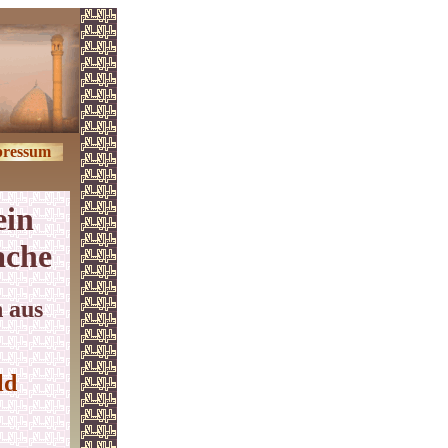
ressum
ein
ache
 aus
ld