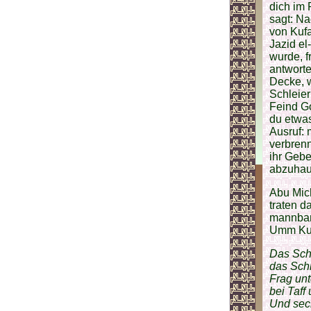
dich im 
sagt: Na
von Kufa
Jazid el
wurde, f
antworte
Decke, w
Schleier
Feind Go
du etwas
Ausruf:
verbrenn
ihr Gebe
abzuhau
Abu Mich
traten d
mannbar 
Umm Kult
Das Sch
das Schi
Frag unt
bei Taff
Und sech