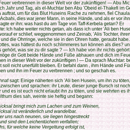
Feuer verbrennen in dieser Welt vor der zukünftigen! — Abu Mi
ch Jahr und Tag, als el-Muchtar ben Abu 'Obeid el-Thakefi im G
 auftrat, um für das Blut Huseins Rache zu nehmen, fiel Chaul
-Acbahi, dies war jener Mann, in seine Hände, und als er vor ihn
ragte er ihn: was hast du am Tage von Taff-Kerbela getan? Er
te: Ich habe weiter nichts getan, als dass ich unter 'Ali ben Hus
orauf er schlief, weggenommen und Zeinab, 'Alis Tochter, ihre
 und die Ohrringe, welche sie in den Ohren hatte, geraubt hab
ttes, was hättest du noch schlimmeres tun können als dies? un
 gehört, was sie zu dir sagte ? — Ich habe von ihr nichts gehört
 möge dir Gott beide Hände und Füße abhauen und dich im Feu
en in dieser Welt vor der zukünftigen ! — Da sprach Muchtar: be
t soll nicht unerfüllt bleiben. Er befahl dann , ihm Hände und F
en und ihn im Feuer zu verbrennen ; und so geschah es.
naf sagt: Einige näherten sich 'Ali ben Husein, um ihn zu töten
azwischen und sprachen: ihr Leute, dieser junge Bursch ist noch
und es ist euch nicht erlaubt ihn zu töten, und sie wehrten es i
hum dies sah, weinte sie heftig und begann:
icksal bringt mich zum Lachen und zum Weinen,
cksal ist veränderlich und wandelbar.
er uns nach neunen, sie liegen hingestreckt
 und sind den Leichentüchern verfallen;
s, für welche keine Vergeltung erfolgt ist,