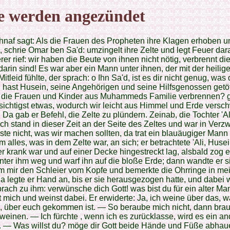
e werden angezündet
naf sagt: Als die Frauen des Propheten ihre Klagen erhoben un
, schrie Omar ben Sa'd: umzingelt ihre Zelte und legt Feuer dar
rer rief: wir haben die Beute von ihnen nicht nötig, verbrennt die
darin sind! Es war aber ein Mann unter ihnen, der mit der heilig
Mitleid fühlte, der sprach: o Ihn Sa'd, ist es dir nicht genug, was
 hast Husein, seine Angehörigen und seine Hilfsgenossen getöt
du die Frauen und Kinder aus Muhammeds Familie verbrennen? 
ichtigst etwas, wodurch wir leicht aus Himmel und Erde versc
 Da gab er Befehl, die Zelte zu plündern. Zeinab, die Tochter 'Ali
 Ich stand in dieser Zeit an der Seite des Zeltes und war in Verz
te nicht, was wir machen sollten, da trat ein blauäugiger Mann
 alles, was in dem Zelte war, an sich; er betrachtete 'Ali, Huse
r krank war und auf einer Decke hingestreckt lag, alsbald zog e
ter ihm weg und warf ihn auf die bloße Erde; dann wandte er s
m mir den Schleier vom Kopfe und bemerkte die Ohrringe in me
a legte er Hand an, bis er sie herausgezogen hatte, und dabei 
sprach zu ihm: verwünsche dich Gott! was bist du für ein alter Ma
 mich und weinst dabei. Er erwiderte: Ja, ich weine über das, w
, über euch gekommen ist. — So beraube mich nicht, dann brau
 weinen. — Ich fürchte , wenn ich es zurücklasse, wird es ein an
 — Was willst du? möge dir Gott beide Hände und Füße abhau