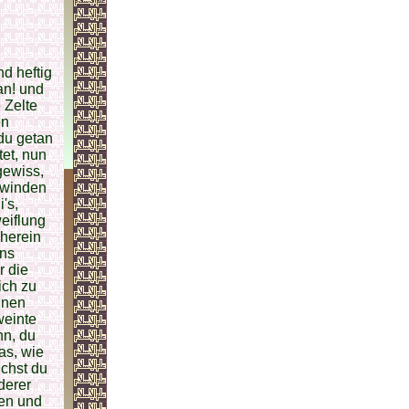
d heftig
an! und
 Zelte
en
 du getan
et, nun
gewiss,
hwinden
's,
weiflung
 herein
ins
r die
ich zu
inen
weinte
nn, du
as, wie
chst du
derer
en und