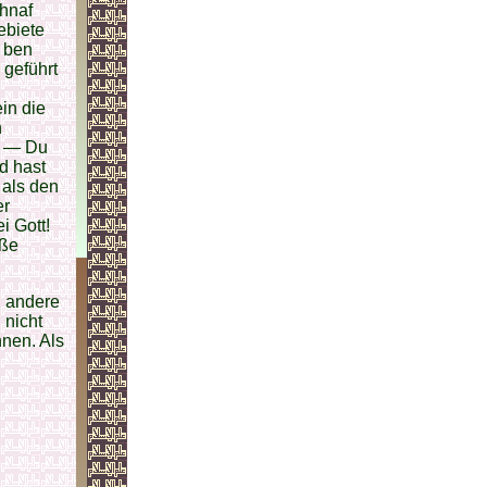
chnaf
ebiete
a ben
 geführt
ein die
n
e. — Du
d hast
 als den
er
i Gott!
üße
, andere
 nicht
hnen. Als