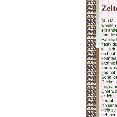
Zelt
Abu Mich
weinten 
ein ande
und die 
Familie 
hast? du
willst 
du beabs
könnten.
erzählt:
und wuss
und nahm
Sohn, de
Decke un
mir, nah
Ohren, d
er. Ich 
beraubst
ich sehe
nicht zu
nehmen.