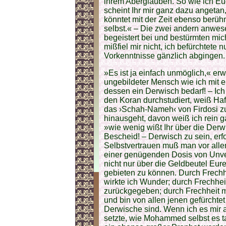
ihrem Aberglauben. So wie ich Euc
scheint Ihr mir ganz dazu angeta
könntet mit der Zeit ebenso berüh
selbst.« – Die zwei andern anwe
begeistert bei und bestürmten mic
mißfiel mir nicht, ich befürchtete 
Vorkenntnisse gänzlich abgingen.
»Es ist ja einfach unmöglich,« er
ungebildeter Mensch wie ich mit e
dessen ein Derwisch bedarf! – Ich
den Koran durchstudiert, weiß H
das ›Schah-Nameh‹ von Firdosi zu
hinausgeht, davon weiß ich rein g
»wie wenig wißt Ihr über die Der
Bescheid! – Derwisch zu sein, erf
Selbstvertrauen muß man vor allem
einer genügenden Dosis von Unver
nicht nur über die Geldbeutel Eur
gebieten zu können. Durch Frechh
wirkte ich Wunder; durch Frechhe
zurückgegeben; durch Frechheit m
und bin von allen jenen gefürchtet 
Derwische sind. Wenn ich es mir a
setzte, wie Mohammed selbst es ta