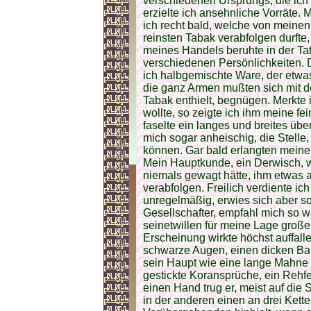
verschiedenen Ursprungs, die ich 
erzielte ich ansehnliche Vorräte. 
ich recht bald, welche von meine
reinsten Tabak verabfolgen durft
meines Handels beruhte in der Tat 
verschiedenen Persönlichkeiten. 
ich halbgemischte Ware, der etwas
die ganz Armen mußten sich mit de
Tabak enthielt, begnügen. Merkte
wollte, so zeigte ich ihm meine fe
faselte ein langes und breites über
mich sogar anheischig, die Stell
können. Gar bald erlangten meine
Mein Hauptkunde, ein Derwisch, wa
niemals gewagt hätte, ihm etwas a
verabfolgen. Freilich verdiente ich 
unregelmäßig, erwies sich aber 
Gesellschafter, empfahl mich so 
seinetwillen für meine Lage groß
Erscheinung wirkte höchst auffall
schwarze Augen, einen dicken Bar
sein Haupt wie eine lange Mahne 
gestickte Koransprüche, ein Rehfe
einen Hand trug er, meist auf die 
in der anderen einen an drei Ket