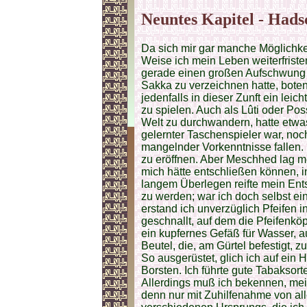
Neuntes Kapitel - Hads
Da sich mir gar manche Möglichkei
Weise ich mein Leben weiterfriste
gerade einen großen Aufschwung z
Sakka zu verzeichnen hatte, bote
jedenfalls in dieser Zunft ein leic
zu spielen. Auch als Lûti oder P
Welt zu durchwandern, hatte etwas
gelernter Taschenspieler war, noc
mangelnder Vorkenntnisse fallen. F
zu eröffnen. Aber Meschhed lag m
mich hätte entschließen können, i
langem Überlegen reifte mein Ent
zu werden; war ich doch selbst ei
erstand ich unverzüglich Pfeifen i
geschnallt, auf dem die Pfeifenkö
ein kupfernes Gefäß für Wasser, a
Beutel, die, am Gürtel befestigt,
So ausgerüstet, glich ich auf ein
Borsten. Ich führte gute Tabaksor
Allerdings muß ich bekennen, mei
denn nur mit Zuhilfenahme von all