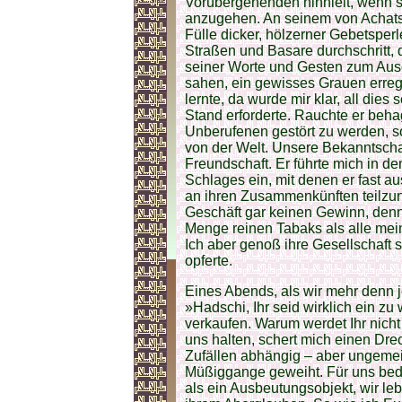
Vorübergehenden hinhielt, wenn s
anzugehen. An seinem von Achats
Fülle dicker, hölzerner Gebetsperl
Straßen und Basare durchschritt, d
seiner Worte und Gesten zum Ausd
sahen, ein gewisses Grauen errege
lernte, da wurde mir klar, all die
Stand erforderte. Rauchte er beha
Unberufenen gestört zu werden, s
von der Welt. Unsere Bekanntschaf
Freundschaft. Er führte mich in d
Schlages ein, mit denen er fast au
an ihren Zusammenkünften teilzun
Geschäft gar keinen Gewinn, denn
Menge reinen Tabaks als alle m
Ich aber genoß ihre Gesellschaft s
opferte.
Eines Abends, als wir mehr denn j
»Hadschi, Ihr seid wirklich ein z
verkaufen. Warum werdet Ihr nicht
uns halten, schert mich einen Dre
Zufällen abhängig – aber ungeme
Müßiggange geweiht. Für uns bede
als ein Ausbeutungsobjekt, wir le