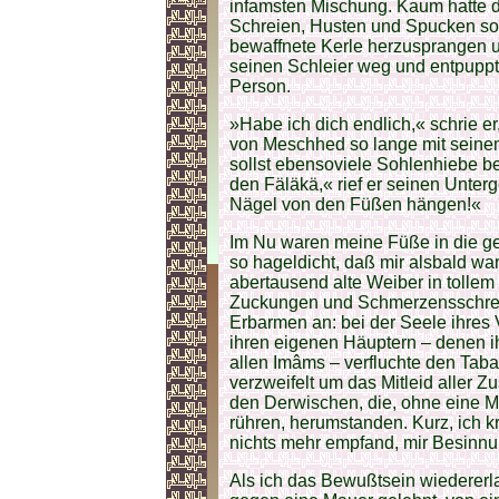
infamsten Mischung. Kaum hatte d
Schreien, Husten und Spucken sof
bewaffnete Kerle herzusprangen u
seinen Schleier weg und entpuppte
Person.
»Habe ich dich endlich,« schrie e
von Meschhed so lange mit seinem
sollst ebensoviele Sohlenhiebe be
den Fäläkä,« rief er seinen Unter
Nägel von den Füßen hängen!«
Im Nu waren meine Füße in die gefü
so hageldicht, daß mir alsbald wa
abertausend alte Weiber in tolle
Zuckungen und Schmerzensschreie
Erbarmen an: bei der Seele ihres V
ihren eigenen Häuptern – denen ih
allen Imâms – verfluchte den Tab
verzweifelt um das Mitleid aller 
den Derwischen, die, ohne eine Mi
rühren, herumstanden. Kurz, ich kre
nichts mehr empfand, mir Besinn
Als ich das Bewußtsein wiedererl