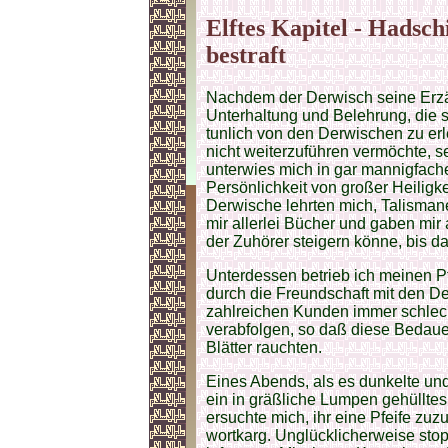
Elftes Kapitel - Hadsch
bestraft
Nachdem der Derwisch seine Erzäh
Unterhaltung und Belehrung, die si
tunlich von den Derwischen zu er
nicht weiterzuführen vermöchte, 
unterwies mich in gar mannigfachen
Persönlichkeit von großer Heiligk
Derwische lehrten mich, Talisman
mir allerlei Bücher und gaben mi
der Zuhörer steigern könne, bis d
Unterdessen betrieb ich meinen P
durch die Freundschaft mit den 
zahlreichen Kunden immer schlech
verabfolgen, so daß diese Bedaue
Blätter rauchten.
Eines Abends, als es dunkelte un
ein in gräßliche Lumpen gehülltes
ersuchte mich, ihr eine Pfeife zuzu
wortkarg. Unglücklicherweise stopf