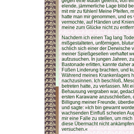
gegen eine Mauer gelehnt, von e
elende, jämmerliche Lage blöd beg
mit mir zu fühlen! Meine Pfeifen,
hatte man mir genommen, und es wa
vermochte, auf Händen und Knien
meine zum Glücke nicht zu entfer
Nachdem ich einen Tag lang Todes
mißgestalteten, unförmigen, blut
schlich sich einer der Derwische vo
meiner Spießgesellen verhaftet we
aufzusuchen. In jungen Jahren, zu
Bastonade erlitten, kannte daher
Füßen Linderung brachten, und kuri
Während meines Krankenlagers ha
nachzusinnen. Ich beschloß, Mesc
betreten hatte, zu verlassen. Mit 
Behausung vergraben war, gedacht
ersten Karawane anzuschließen, di
Billigung meiner Freunde, überdie
und sagte: »Ich bin gewarnt worde
wachsenden Einfluß scheelen Aug
mir eine Falle zu stellen, um mich
diese Übermacht nicht ankämpfen 
versuchen.«