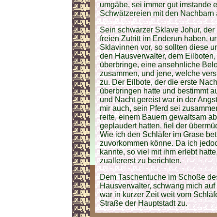
umgäbe, sei immer gut imstande e
Schwätzereien mit den Nachbarn 
Sein schwarzer Sklave Johur, der 
freien Zutritt im Enderun haben, u
Sklavinnen vor, so sollten diese u
den Hausverwalter, dem Eilboten, 
überbringe, eine ansehnliche Belo
zusammen, und jene, welche versi
zu. Der Eilbote, der die erste Nac
überbringen hatte und bestimmt a
und Nacht gereist war in der Ang
mir auch, sein Pferd sei zusammen
reite, einem Bauern gewaltsam 
geplaudert hatten, fiel der übermü
Wie ich den Schläfer im Grase betra
zuvorkommen könne. Da ich jedoc
kannte, so viel mit ihm erlebt hatt
zuallererst zu berichten.
Dem Taschentuche im Schoße des 
Hausverwalter, schwang mich auf 
war in kurzer Zeit weit vom Schläfe
Straße der Hauptstadt zu.