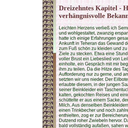
Dreizehntes Kapitel - 
verhängnisvolle Bekann
Leichten Herzens verließ ich Sem
und wohlgestaltet, zwanzig erspa
hatte ich einige Erfahrungen ges
Ankunft in Teheran das Gewand d
zum Fuß schön zu kleiden und zu 
Ziele zu stecken. Etwa eine Stund
voller Brust ein Liebeslied von Le
einholte, ein Gespräch mit mir be
ihm zu teilen. Da die Hitze des Ta
Aufforderung nur zu gerne, und 
setzten wir uns nieder. Der Eilb
erlaubte diesem, in der jungen Sa
seiner Beinkleider ein Taschentuc
kalten, gekochten Reises und eini
schüttelte er aus einem Sacke, de
Milch. Aus denselben Beinkleidern
einen Trinkbecher und noch zahlr
enthielten, zog er zur Bereicheru
Dutzend roher Zwiebeln hervor. Da
bald vollständig aufaßen, sahen 