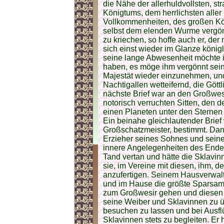
die Nähe der allerhuldvollsten, s
Königtums, dem herrlichsten aller 
Vollkommenheiten, des großen Kö
selbst dem elenden Wurme vergön
zu kriechen, so hoffe auch er, der 
sich einst wieder im Glanze könig
seine lange Abwesenheit möchte 
haben, es möge ihm vergönnt sein,
Majestät wieder einzunehmen, und 
Nachtigallen wetteifernd, die Gött
nächste Brief war an den Großwes
notorisch verruchten Sitten, den 
einen Planeten unter den Sternen
Ein beinahe gleichlautender Brief
Großschatzmeister, bestimmt. Dann
Erzieher seines Sohnes und seine
innere Angelegenheiten des Enderun
Tand vertan und hätte die Sklavinn
sie, im Vereine mit diesen, ihm,
anzufertigen. Seinem Hausverwalte
und im Hause die größte Sparsamke
zum Großwesir gehen und diesen bi
seine Weiber und Sklavinnen zu ü
besuchen zu lassen und bei Ausfl
Sklavinnen stets zu begleiten. Er