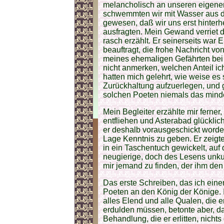
melancholisch an unseren eigene
schwemmten wir mit Wasser aus d
gewesen, daß wir uns erst hinterh
ausfragten. Mein Gewand verriet 
rasch erzählt. Er seinerseits war
beauftragt, die frohe Nachricht v
meines ehemaligen Gefährten bei 
nicht anmerken, welchen Anteil i
hatten mich gelehrt, wie weise es 
Zurückhaltung aufzuerlegen, und g
solchen Poeten niemals das min
Mein Begleiter erzählte mir ferne
entfliehen und Asterabad glücklich
er deshalb vorausgeschickt worden
Lage Kenntnis zu geben. Er zeigte 
in ein Taschentuch gewickelt, auf 
neugierige, doch des Lesens unku
mir jemand zu finden, der ihm den 
Das erste Schreiben, das ich eine
Poeten an den König der Könige. I
alles Elend und alle Qualen, die e
erdulden müssen, betonte aber, d
Behandlung, die er erlitten, nich