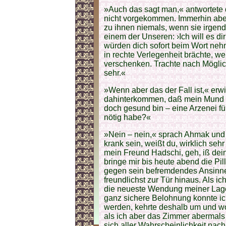
»Auch das sagt man,« antwortete de
nicht vorgekommen. Immerhin abe
zu ihnen niemals, wenn sie irgen
einem der Unseren: ›Ich will es di
würden dich sofort beim Wort neh
in rechte Verlegenheit brächte, wei
verschenken. Trachte nach Möglich
sehr.«
»Wenn aber das der Fall ist,« erwid
dahinterkommen, daß mein Mund lü
doch gesund bin – eine Arzenei fü
nötig habe?«
»Nein – nein,« sprach Ahmak und
krank sein, weißt du, wirklich seh
mein Freund Hadschi, geh, iß dei
bringe mir bis heute abend die Pil
gegen sein befremdendes Ansinne
freundlichst zur Tür hinaus. Als ic
die neueste Wendung meiner Lage
ganz sichere Belohnung konnte ich
werden, kehrte deshalb um und wo
als ich aber das Zimmer abermals 
sich aller Wahrscheinlichkeit nac