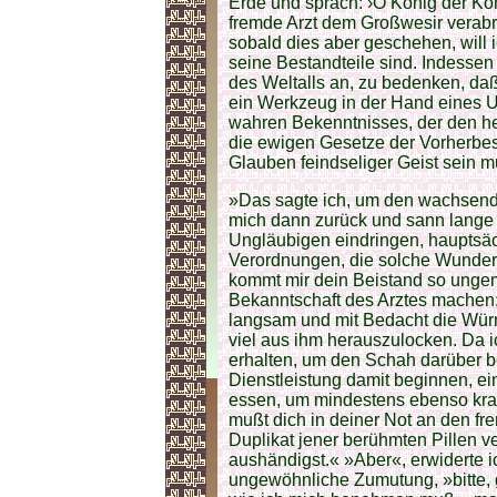
Erde und sprach: ›O König der Kön
fremde Arzt dem Großwesir verabr
sobald dies aber geschehen, will 
seine Bestandteile sind. Indessen
des Weltalls an, zu bedenken, daß 
ein Werkzeug in der Hand eines U
wahren Bekenntnisses, der den he
die ewigen Gesetze der Vorherbes
Glauben feindseliger Geist sein m
»Das sagte ich, um den wachsen
mich dann zurück und sann lange 
Ungläubigen eindringen, hauptsäc
Verordnungen, die solche Wunder
kommt mir dein Beistand so ungem
Bekanntschaft des Arztes machen;
langsam und mit Bedacht die Wür
viel aus ihm herauszulocken. Da i
erhalten, um den Schah darüber b
Dienstleistung damit beginnen, e
essen, um mindestens ebenso kra
mußt dich in deiner Not an den fr
Duplikat jener berühmten Pillen v
aushändigst.« »Aber«, erwiderte i
ungewöhnliche Zumutung, »bitte, 