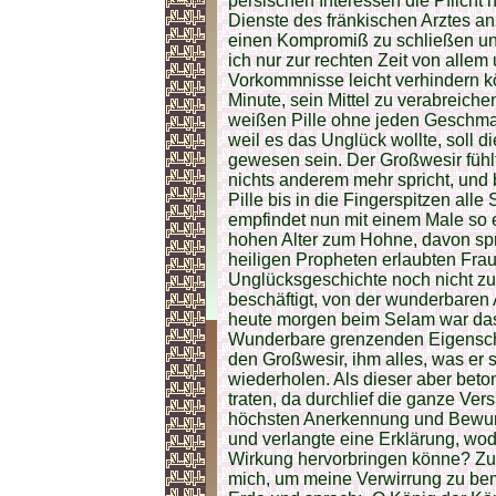
persischen Interessen die Pflicht 
Dienste des fränkischen Arztes a
einen Kompromiß zu schließen un
ich nur zur rechten Zeit von allem 
Vorkommnisse leicht verhindern kö
Minute, sein Mittel zu verabreichen
weißen Pille ohne jeden Geschma
weil es das Unglück wollte, soll 
gewesen sein. Der Großwesir fühlt
nichts anderem mehr spricht, und b
Pille bis in die Fingerspitzen all
empfindet nun mit einem Male so e
hohen Alter zum Hohne, davon spr
heiligen Propheten erlaubten Frau
Unglücksgeschichte noch nicht zu 
beschäftigt, von der wunderbaren 
heute morgen beim Selam war das 
Wunderbare grenzenden Eigenscha
den Großwesir, ihm alles, was er 
wiederholen. Als dieser aber bet
traten, da durchlief die ganze V
höchsten Anerkennung und Bewund
und verlangte eine Erklärung, wod
Wirkung hervorbringen könne? Zu
mich, um meine Verwirrung zu bemä