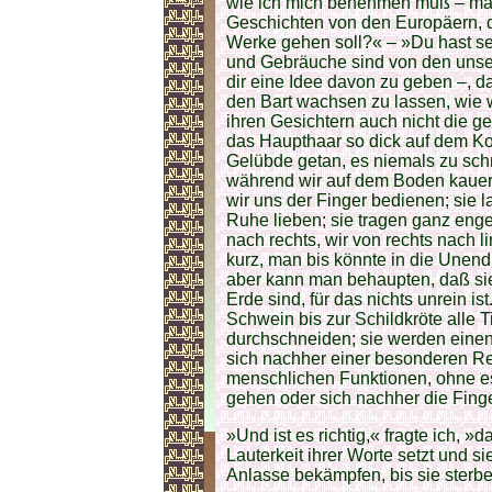
wie ich mich benehmen muß – man
Geschichten von den Europäern, da
Werke gehen soll?« – »Du hast seh
und Gebräuche sind von den unsere
dir eine Idee davon zu geben –, da
den Bart wachsen zu lassen, wie w
ihren Gesichtern auch nicht die 
das Haupthaar so dick auf dem Kop
Gelübde getan, es niemals zu schn
während wir auf dem Boden kauern
wir uns der Finger bedienen; sie 
Ruhe lieben; sie tragen ganz enge 
nach rechts, wir von rechts nach l
kurz, man bis könnte in die Unend
aber kann man behaupten, daß sie 
Erde sind, für das nichts unrein i
Schwein bis zur Schildkröte alle T
durchschneiden; sie werden eine
sich nachher einer besonderen Rei
menschlichen Funktionen, ohne es 
gehen oder sich nachher die Fing
»Und ist es richtig,« fragte ich, »d
Lauterkeit ihrer Worte setzt und s
Anlasse bekämpfen, bis sie sterb