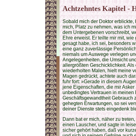
Achtzehntes Kapitel - 
Sobald mich der Doktor erblickte, 
mich, Platz zu nehmen, was ich mit
dem Untergebenen vorschreibt, we
Ehre erweist. Er teilte mir mit, w
gesagt habe, ich sei, besonders 
eine ganz zuverlässige Persönlich
niemals um Auswege verlegen und
Angelegenheiten, die Umsicht und
allergrößten Geschicklichkeit. Als
wiederholten Malen, hielt meine
Magen gedrückt, achtete auch dar
fuhr fort: »Gerade in diesem Augen
jene Eigenschaften, die mir Asker a
unbedingtes Vertrauen in meinen F
Geschäftsgewandtheit Gebrauch z
gehegten Erwartungen, so sei vers
deiner Dienste stets eingedenk b
Dann bat er mich, näher zu treten, 
einen Lauscher, und sagte in leis
sicher gehört haben, daß vor kurz
und sich in seinem Gefolge auch e