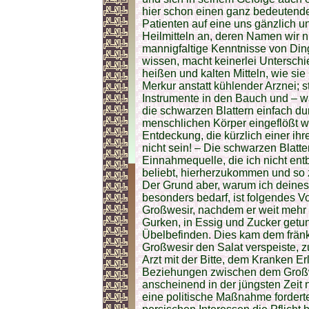
hier schon einen ganz bedeutende
Patienten auf eine uns gänzlich u
Heilmitteln an, deren Namen wir n
mannigfaltige Kenntnisse von Ding
wissen, macht keinerlei Untersch
heißen und kalten Mitteln, wie si
Merkur anstatt kühlender Arznei; 
Instrumente in den Bauch und – w
die schwarzen Blattern einfach du
menschlichen Körper eingeflößt wi
Entdeckung, die kürzlich einer ih
nicht sein! – Die schwarzen Blat
Einnahmequelle, die ich nicht ent
beliebt, hierherzukommen und so z
Der Grund aber, warum ich deines
besonders bedarf, ist folgendes V
Großwesir, nachdem er weit mehr 
Gurken, in Essig und Zucker getun
Übelbefinden. Dies kam dem frän
Großwesir den Salat verspeiste, z
Arzt mit der Bitte, dem Kranken Er
Beziehungen zwischen dem Großw
anscheinend in der jüngsten Zeit n
eine politische Maßnahme fordert