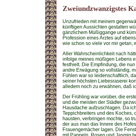
Zweiundzwanzigstes Kap
Unzufrieden mit meinem gegenwärt
künftigen Aussichten gestalten wü
gänzlichem Müßiggange und kümmer
Profession eines Arztes auf ebe
wie schon so viele vor mir getan,
Aller Wahrscheinlichkeit nach hätt
infolge meines müßigen Lebens e
festhielt. Die Empfindung, die nu
andre Erwägung so vollständig, m
Fühlen war so leidenschaftlich, d
seiner höchsten Liebesraserei kon
alledem noch zu erwähnen, daß ich 
Der Frühling war vorüber, die ers
und die meisten der Städter gezw
Hausdache aufzuschlagen. Da ich 
Teppichbreiters und des Koches,
hausten, verbringen mochte, so tru
der aus man das Innere des Hofes
Frauengemächer lagen. Die Fenste
mit Pappeln, Rosen und Jasmin bep