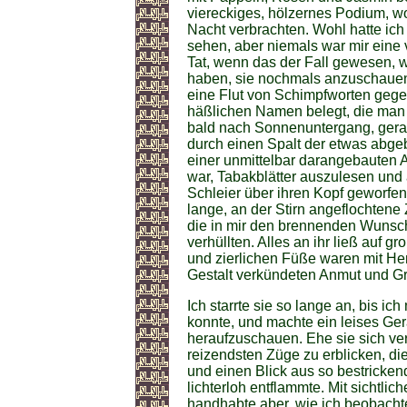
viereckiges, hölzernes Podium, wo
Nacht verbrachten. Wohl hatte ich
sehen, aber niemals war mir eine 
Tat, wenn das der Fall gewesen, 
haben, sie nochmals anzuschauen
eine Flut von Schimpfworten gege
häßlichen Namen belegt, die man
bald nach Sonnenuntergang, gerade
durch einen Spalt der etwas abgeb
einer unmittelbar darangebauten A
war, Tabakblätter auszulesen und
Schleier über ihren Kopf geworfen
lange, an der Stirn angeflochtene
die in mir den brennenden Wunsch
verhüllten. Alles an ihr ließ auf 
und zierlichen Füße waren mit He
Gestalt verkündeten Anmut und Gr
Ich starrte sie so lange an, bis i
konnte, und machte ein leises Ger
heraufzuschauen. Ehe sie sich vers
reizendsten Züge zu erblicken, di
und einen Blick aus so bestricke
lichterloh entflammte. Mit sichtli
handhabte aber, wie ich beobachte