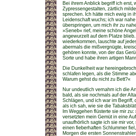
Bei ihrem Anblick begriff ich erst
Zypressengestalten, zärtlich mil
sprechen. Ich hätte mich ewig in 
Leidenschaft wuchs; ich war nahe
überspringen, um mich ihr zu nahe
»Seneb« rief, meine schöne Angebe
angewurzelt auf dem Platze blieb. 
wiederkommen, lauschte auf jedes
abermals die mißvergnügte, kreis
gehören konnte, von der das Gerüc
Sorte und habe ihren artigen Mann 
Die Dunkelheit war hereingebroche
schlafen legen, als die Stimme ab
Warum gehst du nicht zu Bett?«
Nur undeutlich vernahm ich die An
bald, als sie nochmals auf der Alt
Schlägen, und ich war im Begriff, 
als ich sah, wie sie die Tabaksblät
Im Weggehen flüsterte sie mir zu:
versetzten mein Gemüt in eine Au
unaufhörlich sagte ich sie mir vor,
einen fieberhaften Schlummer fiel
Morgen die ersten Sonnenstrahlen 