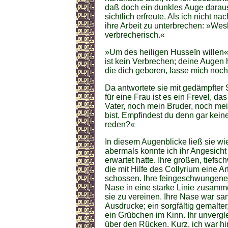
daß doch ein dunkles Auge daraus
sichtlich erfreute. Als ich nicht na
ihre Arbeit zu unterbrechen: »Wesh
verbrecherisch.«
»Um des heiligen Husseïn willen«, 
ist kein Verbrechen; deine Augen 
die dich geboren, lasse mich noch
Da antwortete sie mit gedämpfter
für eine Frau ist es ein Frevel, d
Vater, noch mein Bruder, noch me
bist. Empfindest du denn gar kei
reden?«
In diesem Augenblicke ließ sie wie
abermals konnte ich ihr Angesicht
erwartet hatte. Ihre großen, tie
die mit Hilfe des Collyrium eine Ar
schossen. Ihre feingeschwungene
Nase in eine starke Linie zusamm
sie zu vereinen. Ihre Nase war sa
Ausdrucke; ein sorgfältig gemalter
ein Grübchen im Kinn. Ihr unvergle
über den Rücken. Kurz, ich war h