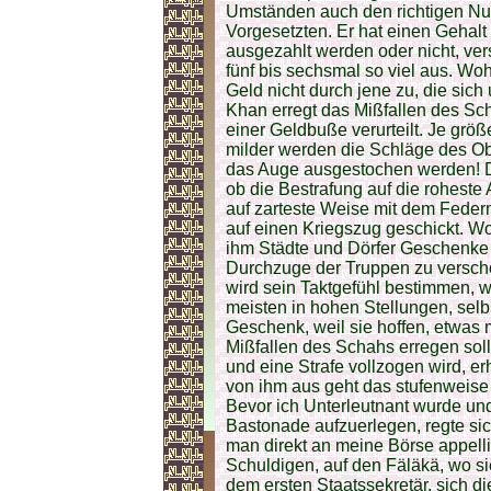
Umständen auch den richtigen Nu
Vorgesetzten. Er hat einen Gehal
ausgezahlt werden oder nicht, ver
fünf bis sechsmal so viel aus. Wo
Geld nicht durch jene zu, die sich
Khan erregt das Mißfallen des S
einer Geldbuße verurteilt. Je größ
milder werden die Schläge des Ob
das Auge ausgestochen werden! 
ob die Bestrafung auf die rohest
auf zarteste Weise mit dem Federm
auf einen Kriegszug geschickt. W
ihm Städte und Dörfer Geschenke 
Durchzuge der Truppen zu versc
wird sein Taktgefühl bestimmen, 
meisten in hohen Stellungen, selb
Geschenk, weil sie hoffen, etwas m
Mißfallen des Schahs erregen sol
und eine Strafe vollzogen wird, 
von ihm aus geht das stufenweise 
Bevor ich Unterleutnant wurde und 
Bastonade aufzuerlegen, regte sich
man direkt an meine Börse appellie
Schuldigen, auf den Fäläkä, wo si
dem ersten Staatssekretär, sich 