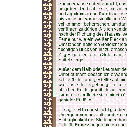
Sommerhause untergebracht, das 
umgeben. Dort sollte sie, mit vi
und äquilibristische Kunststücke 
bis zu seiner voraussichtlichen W
vollkommen beherrschen, um dann 
vorführen zu dürfen. Als ich von d
nach der Richtung des Hauses, wo
Ferne nur wie ein weißer Fleck a
Umständen hätte ich vielleicht jed
flüchtigen Blick von ihr zu erhasc
Zuges gerufen, um in Suleimanijé
Sattel steige.
Außer dem Naib oder Leutnant de
Unterleutnant, dessen ich erwähn
schließlich Höhergestellte auf mi
war aus Schiras gebürtig. Er hatte
üblichen Kniffe gründlich zu ken
kamen, so eröffnete sich mir ein 
genialer Einfälle.
Er sagte: »Du darfst nicht glaube
Untergebenen bezahlt, für diese se
Einträglichkeit der Stellungen hän
Feld für Erpressungen bieten und