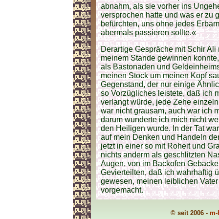
abnahm, als sie vorher ins Ungehe
versprochen hatte und was er zu g
befürchten, uns ohne jedes Erbarm
abermals passieren sollte.«
Derartige Gespräche mit Schir Ali 
meinem Stande gewinnen konnte, 
als Bastonaden und Geldeinheims
meinen Stock um meinen Kopf sa
Gegenstand, der nur einige Ähnlic
so Vorzügliches leistete, daß ich
verlangt würde, jede Zehe einzeln
war nicht grausam, auch war ich m
darum wunderte ich mich nicht we
den Heiligen wurde. In der Tat wa
auf mein Denken und Handeln den 
jetzt in einer so mit Roheit und G
nichts anderm als geschlitzten N
Augen, von im Backofen Gebackene
Gevierteilten, daß ich wahrhaftig
gewesen, meinen leiblichen Vater z
vorgemacht.
© seit 2006 -
m-