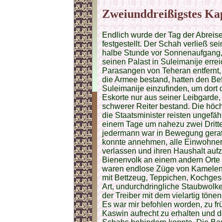
Zweiunddreißigstes Kap
Endlich wurde der Tag der Abreise
festgestellt. Der Schah verließ se
halbe Stunde vor Sonnenaufgang, 
seinen Palast in Suleimanije erre
Parasangen von Teheran entfernt,
die Armee bestand, hatten den Befe
Suleimanije einzufinden, um dort
Eskorte nur aus seiner Leibgarde,
schwerer Reiter bestand. Die höc
die Staatsminister reisten ungefäh
einem Tage um nahezu zwei Drittel
jedermann war in Bewegung gerate
konnte annehmen, alle Einwohner 
verlassen und ihren Haushalt auf
Bienenvolk an einem andern Orte 
waren endlose Züge von Kamelen 
mit Bettzeug, Teppichen, Kochgesc
Art, undurchdringliche Staubwolke
der Treiber mit dem vielartig tö
Es war mir befohlen worden, zu f
Kaswin aufrecht zu erhalten und d