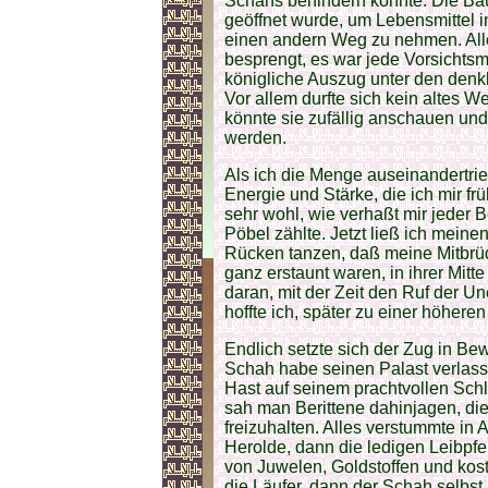
Schahs behindern konnte. Die Baue
geöffnet wurde, um Lebensmittel i
einen andern Weg zu nehmen. Alle
besprengt, es war jede Vorsichtsm
königliche Auszug unter den den
Vor allem durfte sich kein altes W
könnte sie zufällig anschauen und
werden.
Als ich die Menge auseinandertri
Energie und Stärke, die ich mir frü
sehr wohl, wie verhaßt mir jeder 
Pöbel zählte. Jetzt ließ ich mein
Rücken tanzen, daß meine Mitbrüde
ganz erstaunt waren, in ihrer Mitt
daran, mit der Zeit den Ruf der Un
hoffte ich, später zu einer höheren
Endlich setzte sich der Zug in B
Schah habe seinen Palast verlasse
Hast auf seinem prachtvollen Schl
sah man Berittene dahinjagen, di
freizuhalten. Alles verstummte in
Herolde, dann die ledigen Leibpfe
von Juwelen, Goldstoffen und kos
die Läufer, dann der Schah selbst,