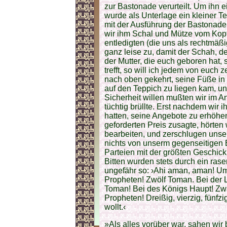
zur Bastonade verurteilt. Um ihn
wurde als Unterlage ein kleiner T
mit der Ausführung der Bastonade 
wir ihm Schal und Mütze vom Kop
entledigten (die uns als rechtmäß
ganz leise zu, damit der Schah, de
der Mutter, die euch geboren hat, 
trefft, so will ich jedem von euc
nach oben gekehrt, seine Füße in
auf den Teppich zu liegen kam, u
Sicherheit willen mußten wir im A
tüchtig brüllte. Erst nachdem wir
hatten, seine Angebote zu erhöhen
geforderten Preis zusagte, hörten 
bearbeiten, und zerschlugen unse
nichts von unserm gegenseitigen E
Parteien mit der größten Geschick
Bitten wurden stets durch ein ras
ungefähr so: ›Ahi aman, aman! Um 
Propheten! Zwölf Toman. Bei der 
Toman! Bei des Königs Haupt! Zwa
Propheten! Dreißig, vierzig, fünfzi
wollt.‹
»Als alles vorüber war, sahen wir