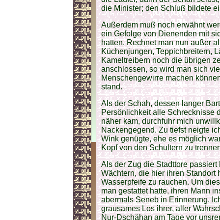
die Minister; den Schluß bildete e
Außerdem muß noch erwähnt werd
ein Gefolge von Dienenden mit sic
hatten. Rechnet man nun außer all
Küchenjungen, Teppichbreitern, Lä
Kameltreibern noch die übrigen z
anschlossen, so wird man sich vi
Menschengewirre machen können, 
stand.
Als der Schah, dessen langer Bart
Persönlichkeit alle Schrecknisse d
näher kam, durchfuhr mich unwillk
Nackengegend. Zu tiefst neigte i
Wink genügte, ehe es möglich war
Kopf von den Schultern zu trennen
Als der Zug die Stadttore passiert
Wächtern, die hier ihren Standort
Wasserpfeife zu rauchen. Um diese
man gestattet hatte, ihren Mann in
abermals Seneb in Erinnerung. Ich
grausames Los ihrer, aller Wahrsch
Nur-Dschähan am Tage vor unsrer A