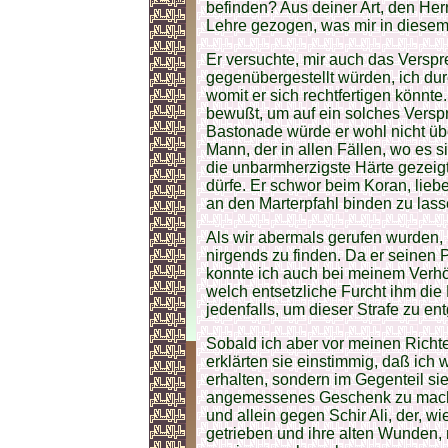
befinden? Aus deiner Art, den Herr
Lehre gezogen, was mir in diese
Er versuchte, mir auch das Versp
gegenübergestellt würden, ich dur
womit er sich rechtfertigen könnte
bewußt, um auf ein solches Verspr
Bastonade würde er wohl nicht üb
Mann, der in allen Fällen, wo es 
die unbarmherzigste Härte gezeigt
dürfe. Er schwor beim Koran, liebe
an den Marterpfahl binden zu lass
Als wir abermals gerufen wurden,
nirgends zu finden. Da er seinen P
konnte ich auch bei meinem Verhö
welch entsetzliche Furcht ihm die
jedenfalls, um dieser Strafe zu 
Sobald ich aber vor meinen Richte
erklärten sie einstimmig, daß ich
erhalten, sondern im Gegenteil si
angemessenes Geschenk zu machen.
und allein gegen Schir Ali, der, wi
getrieben und ihre alten Wunden,