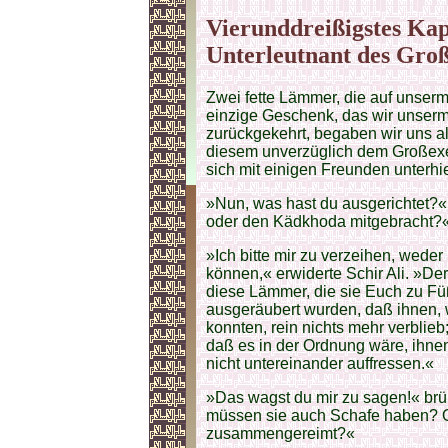
Vierunddreißigstes Kap
Unterleutnant des Gro
Zwei fette Lämmer, die auf unse
einzige Geschenk, das wir unserm
zurückgekehrt, begaben wir uns a
diesem unverzüglich dem Großexek
sich mit einigen Freunden unterhie
»Nun, was hast du ausgerichtet?« f
oder den Kädkhoda mitgebracht?
»Ich bitte mir zu verzeihen, wed
können,« erwiderte Schir Ali. »De
diese Lämmer, die sie Euch zu Füß
ausgeräubert wurden, daß ihnen, 
konnten, rein nichts mehr verblieb
daß es in der Ordnung wäre, ihnen
nicht untereinander auffressen.«
»Das wagst du mir zu sagen!« br
müssen sie auch Schafe haben? O
zusammengereimt?«