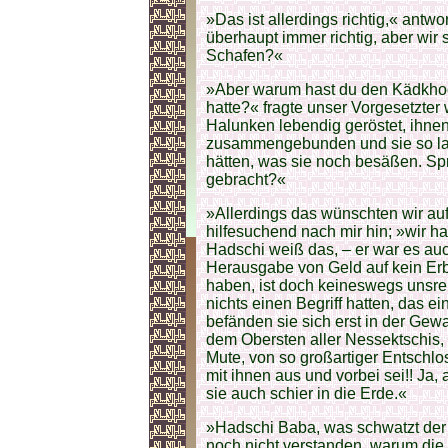
»Das ist allerdings richtig,« antwort
überhaupt immer richtig, aber wir
Schafen?«
»Aber warum hast du den Kädkhoda
hatte?« fragte unser Vorgesetzter
Halunken lebendig geröstet, ihne
zusammengebunden und sie so lan
hätten, was sie noch besäßen. Spr
gebracht?«
»Allerdings das wünschten wir aufs
hilfesuchend nach mir hin; »wir 
Hadschi weiß das, – er war es auc
Herausgabe von Geld auf kein Er
haben, ist doch keineswegs unsre
nichts einen Begriff hatten, das e
befänden sie sich erst in der Gew
dem Obersten aller Nessektschis,
Mute, von so großartiger Entschl
mit ihnen aus und vorbei sei!! Ja, 
sie auch schier in die Erde.«
»Hadschi Baba, was schwatzt der 
noch nicht verstanden, warum die 