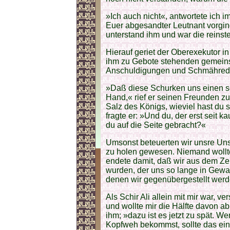
»Ich auch nicht«, antwortete ich im
Euer abgesandter Leutnant vorging
unterstand ihm und war die reinste
Hierauf geriet der Oberexekutor i
ihm zu Gebote stehenden gemeins
Anschuldigungen und Schmährede
»Daß diese Schurken uns einen sch
Hand,« rief er seinen Freunden zu.
Salz des Königs, wieviel hast d
fragte er: »Und du, der erst seit 
du auf die Seite gebracht?«
Umsonst beteuerten wir unsre Unsc
zu holen gewesen. Niemand wollte
endete damit, daß wir aus dem Z
wurden, der uns so lange in Gewah
denen wir gegenübergestellt werde
Als Schir Ali allein mit mir war, ve
und wollte mir die Hälfte davon a
ihm; »dazu ist es jetzt zu spät.
Kopfweh bekommst, sollte das ein 