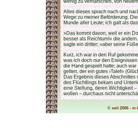
wenig zu verharschen, von neuem
Alles dieses sprach nach und nac
Wege zu meiner Beförderung. Dies
Munde aller Leute; ich galt als d
»Das kommt davon, weil er ein Dok
besser als Reichtum!« die andern
sagte ein dritter; »aber seine Füß
Kurz, ich war in den Ruf gekommen
was ich doch nur den Ereignissen 
die Hand gespielt hatte; auch war
gelten, der ein gutes ›Taleh‹ (Glü
Das Ergebnis dieses Abschnittes 
des Flüchtlings bekam und Unterl
eine Stellung, deren Wichtigkeit 
wollen – durchaus nicht unterschä
© seit 2006 -
m-